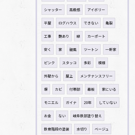
シャッター
高級感
アイボリー
平屋
ログハウス
できない
亀裂
工事
艶あり
緑
カーポート
安く
家
破風
ツートン
一軒家
ピンク
スタッコ
多彩
模様
外壁から
屋上
メンテナンスフリー
塀
カビ
付帯部
幕板
家にいる
モニエル
ガイナ
20年
していない
お金
ない
岐阜鉄部塗り替え
鉄骨階段の塗装
水切り
ベージュ