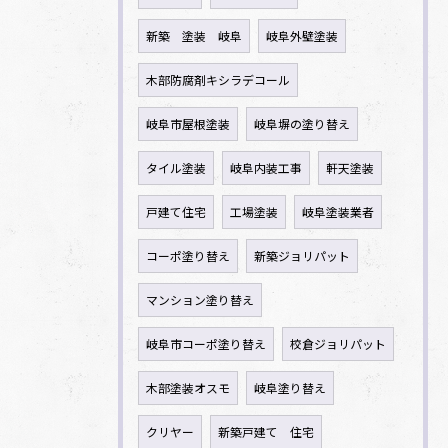
新築 塗装 岐阜
岐阜外壁塗装
木部防腐剤キシラデコール
岐阜市屋根塗装
岐阜塀の塗り替え
タイル塗装
岐阜内装工事
軒天塗装
戸建て住宅
工場塗装
岐阜塗装業者
コーポ塗り替え
新築ジョリパット
マンション塗り替え
岐阜市コーポ塗り替え
校倉ジョリパット
木部塗装オスモ
岐阜塗り替え
クリヤー
新築戸建て 住宅