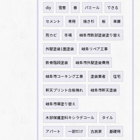
diy
雪害
春
パミール
できる
セメント
専用
焼き杉
板
車庫
防カビ
冬場
岐阜市鉄部塗装塗り替え
外壁塗装1面塗装
岐阜リペア工事
鉄骨階段塗装
岐阜市外壁塗装費用
岐阜市コーキング工事
塗装業者
住宅
軒天プリント合板捲れ
岐阜市軒天塗装
岐阜市塀塗り替え
木部保護塗料キシラデコール
タイル
アパート
一部だけ
古民家
基礎用