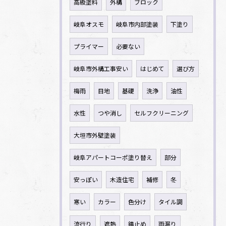
高級塗料
外構
ブロック
岐阜オスモ
岐阜市内部塗装
下塗り
プライマー
必要ない
岐阜市外構工事安い
はじめて
選び方
梅雨
目地
基礎
洗浄
油性
水性
つや消し
セルフクリーニング
大垣市外壁塗装
岐阜アパートコーポ塗り替え
部分
安っぽい
木造住宅
補修
冬
寒い
カラー
色分け
タイル調
流行り
遮熱
錆止め
雨漏り