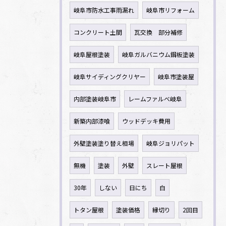
岐阜市防水工事雨漏れ
岐阜市リフォーム
コンクリート土間
瓦交換 部分補修
岐阜屋根塗装
岐阜ガルバニウム鋼板塗装
岐阜サイディングクリヤー
岐阜市塗装屋
内部塗装岐阜市
レームファルべ岐阜
新築内部漆喰
ウッドデッキ費用
外壁塗装塗り替え相場
岐阜ジョリパット
無機
塗装
外壁
スレート屋根
30年
しない
日にち
白
トタン屋根
塗装価格
縁切り
2回目