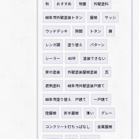
秋
おすすめ
物置
外壁塗料
岐阜市外壁塗装トタン
屋根
サッシ
ウッドデッキ
隙間
トタン
錆
レンガ調
塗り替え
パターン
シーラー
40坪
塗装できない
家の塗装
外壁塗装屋根塗装
瓦
遮熱塗料
岐阜市外壁塗装戸建て
岐阜市塗り替え 戸建て
一戸建て
陸屋根
折半屋根
薄い
グレー
コンクリート打ちっぱなし
金属屋根