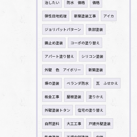
治したい
防水 価格
価格
弾性目地処理
新築塗装工事
アイカ
ジョリパットパターン
鉄部塗装
錆止め塗装
コーポの塗り替え
アパート塗り替え
シリコン塗装
外壁 色 アイボリー
新築塗装
塀の塗装
ベランダ防水
瓦 ふせかえ
板金工事
屋根塗装
塗りかえ
外壁塗装トタン
住宅の塗り替え
自然塗料
大工工事
戸建外壁塗装
鉄骨塗装
工場内部塗装
内装