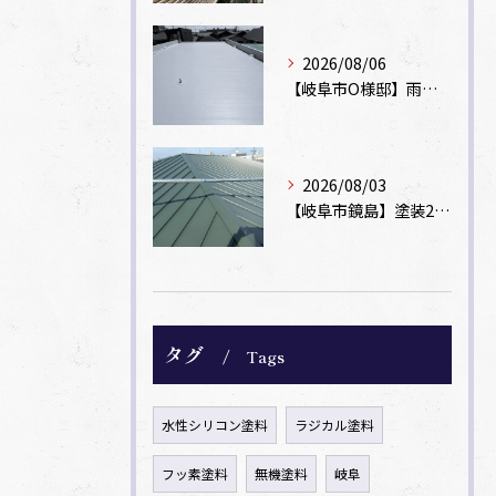
2026/08/06
【岐阜市O様邸】雨漏りを解消！塩ビシート機械固定工法による屋根防水工事
2026/08/03
【岐阜市鏡島】塗装2回のカラーベスト屋根をカバー工法でガルバリウム鋼板に改修！
タグ
Tags
水性シリコン塗料
ラジカル塗料
フッ素塗料
無機塗料
岐阜