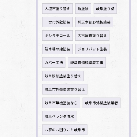
大垣市塗り替え
塀塗装
岐阜塗り壁
一宮市外壁塗装
軒天木部野地板塗装
キシラデコール
名古屋市塗り替え
駐車場の線塗装
ジョリパット塗装
カバー工法
岐阜市修繕塗装工事
岐阜鉄部塗装塗り替え
岐阜市外壁塗装塗り替え
岐阜市無機塗装なら
岐阜市外壁塗装業者
岐阜ベランダ防水
お家のお困りこと岐阜市