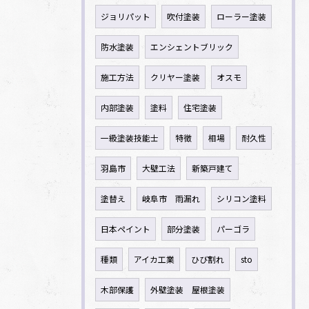
ジョリパット
吹付塗装
ローラー塗装
防水塗装
エンシェントブリック
施工方法
クリヤー塗装
オスモ
内部塗装
塗料
住宅塗装
一級塗装技能士
特徴
相場
耐久性
羽島市
大壁工法
新築戸建て
塗替え
岐阜市 雨漏れ
シリコン塗料
日本ペイント
部分塗装
パーゴラ
種類
アイカ工業
ひび割れ
sto
木部保護
外壁塗装 屋根塗装