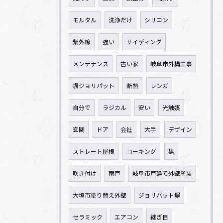
モルタル
洗浄だけ
シリコン
紫外線
強い
サイディング
メンテナンス
古い家
岐阜市外構工事
塀ジョリパット
断熱
レンガ
自分で
ラジカル
安い
光触媒
玄関
ドア
会社
大手
デザイン
ストレート屋根
コーキング
黒
吹き付け
雨戸
岐阜市戸建て外壁塗装
大垣市塗り替え外壁
ジョリパット塀
セラミック
エアコン
継ぎ目