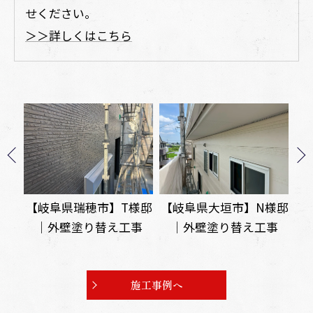
せください。
＞＞詳しくはこちら
様邸
【岐阜県大垣市】N様邸
【岐阜県本巣市】I様邸
【
事
｜外壁塗り替え工事
｜外壁塗り替え工事
て
ル
施工事例へ