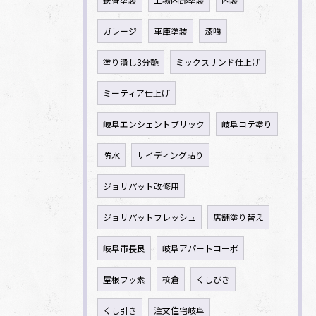
ガレージ
車庫塗装
漆喰
塗り潰し3分艶
ミックスサンド仕上げ
ミーティア仕上げ
岐阜エンシェントブリック
岐阜コテ塗り
防水
サイディング貼り
ジョリパット改修用
ジョリパットフレッシュ
店舗塗り替え
岐阜市長良
岐阜アパートコーポ
屋根フッ素
校倉
くしびき
くし引き
注文住宅岐阜