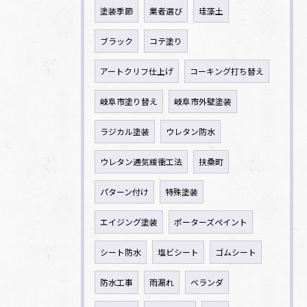
塗装季節
業者選び
珪藻土
ブラック
コテ塗り
アートクリフ仕上げ
コーキング打ち替え
岐阜市塗り替え
岐阜市外壁塗装
ラジカル塗装
ウレタン防水
ウレタン通気緩衝工法
扶桑町
パターン付け
特殊塗装
エイジング塗装
ポーターズペイント
シート防水
塩ビシート
ゴムシート
防水工事
雨漏れ
ベランダ