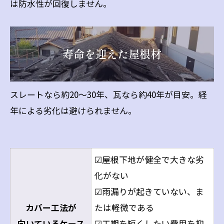
は防水性が回復しません。
寿命を迎えた屋根材
スレートなら約20〜30年、瓦なら約40年が目安。経
年による劣化は避けられません。
☑屋根下地が健全で大きな劣
化がない
☑雨漏りが起きていない、ま
カバー工法が
たは軽微である
向いているケース
☑工期を短くしたい費用を抑