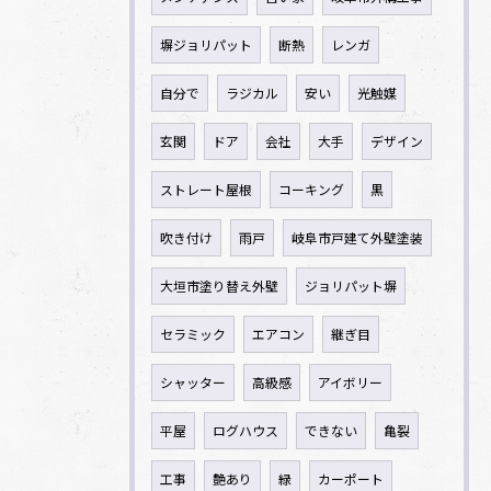
塀ジョリパット
断熱
レンガ
自分で
ラジカル
安い
光触媒
玄関
ドア
会社
大手
デザイン
ストレート屋根
コーキング
黒
吹き付け
雨戸
岐阜市戸建て外壁塗装
大垣市塗り替え外壁
ジョリパット塀
セラミック
エアコン
継ぎ目
シャッター
高級感
アイボリー
平屋
ログハウス
できない
亀裂
工事
艶あり
緑
カーポート