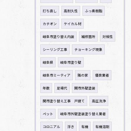
打ち直し
高耐久性
ふっ素樹脂
カチオン
ケイカル材
岐阜市塗り替え内装
補修箇所
対候性
シーリング工事
チョーキング現象
岐阜県
岐阜市塗り壁
岐阜市ミーティア
隣の家
優良業者
年数
足場代
関市外壁塗装
関市塗り替え工事 戸建て
高圧洗浄
ペット
岐阜市外壁塗装塗り替え業者
コロニアル
浮き
有機
有機溶剤