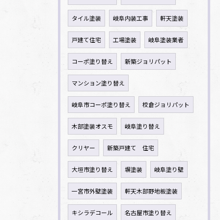
タイル塗装
岐阜内装工事
軒天塗装
戸建て住宅
工場塗装
岐阜塗装業者
コーポ塗り替え
新築ジョリパット
マンション塗り替え
岐阜市コーポ塗り替え
校倉ジョリパット
木部塗装オスモ
岐阜塗り替え
クリヤー
新築戸建て 住宅
大垣市塗り替え
塀塗装
岐阜塗り壁
一宮市外壁塗装
軒天木部野地板塗装
キシラデコール
名古屋市塗り替え