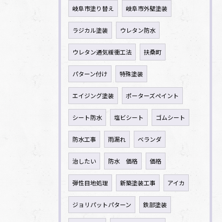
岐阜市塗り替え
岐阜市外壁塗装
ラジカル塗装
ウレタン防水
ウレタン通気緩衝工法
扶桑町
パターン付け
特殊塗装
エイジング塗装
ポーターズペイント
シート防水
塩ビシート
ゴムシート
防水工事
雨漏れ
ベランダ
治したい
防水 価格
価格
弾性目地処理
新築塗装工事
アイカ
ジョリパットパターン
鉄部塗装