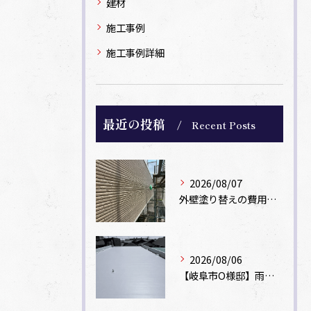
建材
施工事例
施工事例詳細
最近の投稿
Recent Posts
2026/08/07
外壁塗り替えの費用相場は？坪数別の価格目安と安く抑えるコツ【一級塗装士解説】
2026/08/06
【岐阜市O様邸】雨漏りを解消！塩ビシート機械固定工法による屋根防水工事