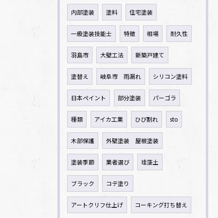
内部塗装
塗料
住宅塗装
一級塗装技能士
特徴
相場
耐久性
羽島市
大壁工法
新築戸建て
塗替え
岐阜市 雨漏れ
シリコン塗料
日本ペイント
部分塗装
パーゴラ
種類
アイカ工業
ひび割れ
sto
木部保護
外壁塗装 屋根塗装
塗装季節
業者選び
珪藻土
ブラック
コテ塗り
アートクリフ仕上げ
コーキング打ち替え