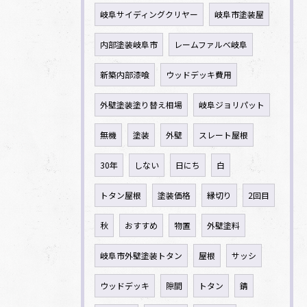
岐阜サイディングクリヤー
岐阜市塗装屋
内部塗装岐阜市
レームファルべ岐阜
新築内部漆喰
ウッドデッキ費用
外壁塗装塗り替え相場
岐阜ジョリパット
無機
塗装
外壁
スレート屋根
30年
しない
日にち
白
トタン屋根
塗装価格
縁切り
2回目
秋
おすすめ
物置
外壁塗料
岐阜市外壁塗装トタン
屋根
サッシ
ウッドデッキ
隙間
トタン
錆