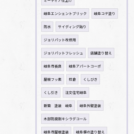
ミーティア仕上げ
岐阜エンシェントブリック
岐阜コテ塗り
防水
サイディング貼り
ジョリパット改修用
ジョリパットフレッシュ
店舗塗り替え
岐阜市長良
岐阜アパートコーポ
屋根フッ素
校倉
くしびき
くし引き
注文住宅岐阜
新築 塗装 岐阜
岐阜外壁塗装
木部防腐剤キシラデコール
岐阜市屋根塗装
岐阜塀の塗り替え