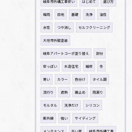
岐阜市外構工事安い
はじめて
選び方
梅雨
目地
基礎
洗浄
油性
水性
つや消し
セルフクリーニング
大垣市外壁塗装
岐阜アパートコーポ塗り替え
部分
安っぽい
木造住宅
補修
冬
寒い
カラー
色分け
タイル調
流行り
遮熱
錆止め
雨漏り
モルタル
洗浄だけ
シリコン
紫外線
強い
サイディング
メンテナンス
古い家
岐阜市外構工事