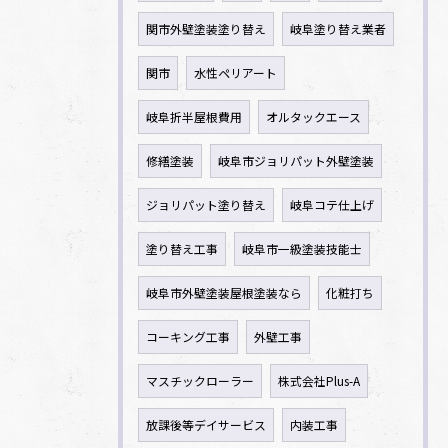
関市外壁塗装塗り替え
岐阜塗り替え業者
関市
水性ペリアート
岐阜折半屋根費用
オルタックエース
修繕塗装
岐阜市ジョリパット外壁塗装
ジョリパット塗り替え
岐阜コテ仕上げ
塗り替え工事
岐阜市一級塗装技能士
岐阜市外壁塗装屋根塗装なら
化粧打ち
コーキング工事
外壁工事
マスチックローラー
株式会社Plus-A
放課後等デイサービス
内装工事