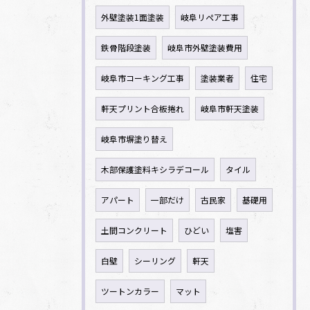
外壁塗装1面塗装
岐阜リペア工事
鉄骨階段塗装
岐阜市外壁塗装費用
岐阜市コーキング工事
塗装業者
住宅
軒天プリント合板捲れ
岐阜市軒天塗装
岐阜市塀塗り替え
木部保護塗料キシラデコール
タイル
アパート
一部だけ
古民家
基礎用
土間コンクリート
ひどい
塩害
白壁
シーリング
軒天
ツートンカラー
マット