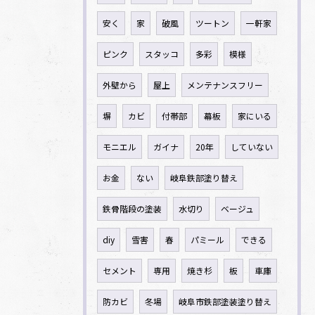
安く
家
破風
ツートン
一軒家
ピンク
スタッコ
多彩
模様
外壁から
屋上
メンテナンスフリー
塀
カビ
付帯部
幕板
家にいる
モニエル
ガイナ
20年
していない
お金
ない
岐阜鉄部塗り替え
鉄骨階段の塗装
水切り
ベージュ
diy
雪害
春
パミール
できる
セメント
専用
焼き杉
板
車庫
防カビ
冬場
岐阜市鉄部塗装塗り替え