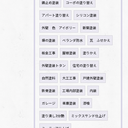
錆止め塗装
コーポの塗り替え
アパート塗り替え
シリコン塗装
外壁 色 アイボリー
新築塗装
塀の塗装
ベランダ防水
瓦 ふせかえ
板金工事
屋根塗装
塗りかえ
外壁塗装トタン
住宅の塗り替え
自然塗料
大工工事
戸建外壁塗装
鉄骨塗装
工場内部塗装
内装
ガレージ
車庫塗装
漆喰
塗り潰し3分艶
ミックスサンド仕上げ