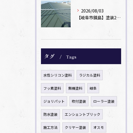
2026/08/03
【岐阜市鏡島】塗装2回のカラーベスト屋根をカバー工法でガルバリウム鋼板に改修！
タグ
Tags
水性シリコン塗料
ラジカル塗料
フッ素塗料
無機塗料
岐阜
ジョリパット
吹付塗装
ローラー塗装
防水塗装
エンシェントブリック
施工方法
クリヤー塗装
オスモ