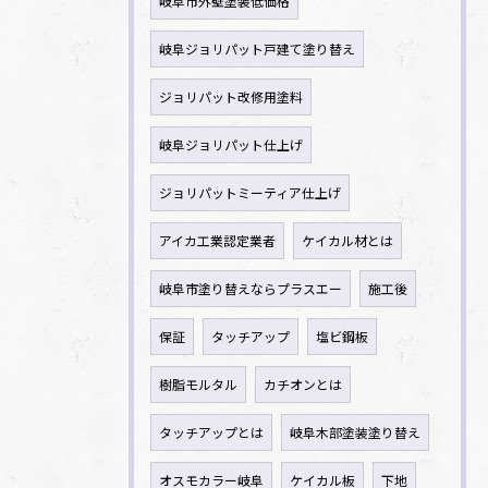
岐阜市外壁塗装低価格
岐阜ジョリパット戸建て塗り替え
ジョリパット改修用塗料
岐阜ジョリパット仕上げ
ジョリパットミーティア仕上げ
アイカ工業認定業者
ケイカル材とは
岐阜市塗り替えならプラスエー
施工後
保証
タッチアップ
塩ビ鋼板
樹脂モルタル
カチオンとは
タッチアップとは
岐阜木部塗装塗り替え
オスモカラー岐阜
ケイカル板
下地