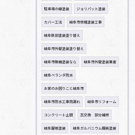
駐車場の線塗装
ジョリパット塗装
カバー工法
岐阜市修繕塗装工事
岐阜鉄部塗装塗り替え
岐阜市外壁塗装塗り替え
岐阜市無機塗装なら
岐阜市外壁塗装業者
岐阜ベランダ防水
お家のお困りこと岐阜市
岐阜市防水工事雨漏れ
岐阜市リフォーム
コンクリート土間
瓦交換 部分補修
岐阜屋根塗装
岐阜ガルバニウム鋼板塗装