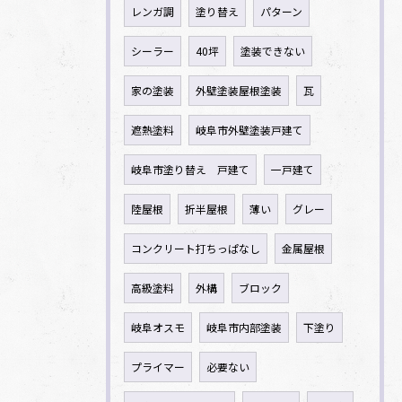
レンガ調
塗り替え
パターン
シーラー
40坪
塗装できない
家の塗装
外壁塗装屋根塗装
瓦
遮熱塗料
岐阜市外壁塗装戸建て
岐阜市塗り替え 戸建て
一戸建て
陸屋根
折半屋根
薄い
グレー
コンクリート打ちっぱなし
金属屋根
高級塗料
外構
ブロック
岐阜オスモ
岐阜市内部塗装
下塗り
プライマー
必要ない