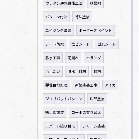
ウレタン通気緩衝工法
扶桑町
パターン付け
特殊塗装
エイジング塗装
ポーターズペイント
シート防水
塩ビシート
ゴムシート
防水工事
雨漏れ
ベランダ
治したい
防水 価格
価格
弾性目地処理
新築塗装工事
アイカ
ジョリパットパターン
鉄部塗装
錆止め塗装
コーポの塗り替え
アパート塗り替え
シリコン塗装