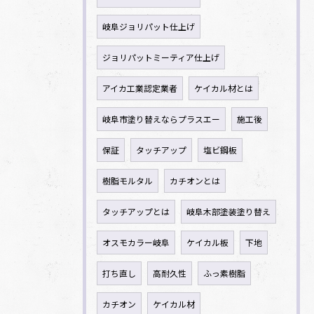
岐阜ジョリパット仕上げ
ジョリパットミーティア仕上げ
アイカ工業認定業者
ケイカル材とは
岐阜市塗り替えならプラスエー
施工後
保証
タッチアップ
塩ビ鋼板
樹脂モルタル
カチオンとは
タッチアップとは
岐阜木部塗装塗り替え
オスモカラー岐阜
ケイカル板
下地
打ち直し
高耐久性
ふっ素樹脂
カチオン
ケイカル材