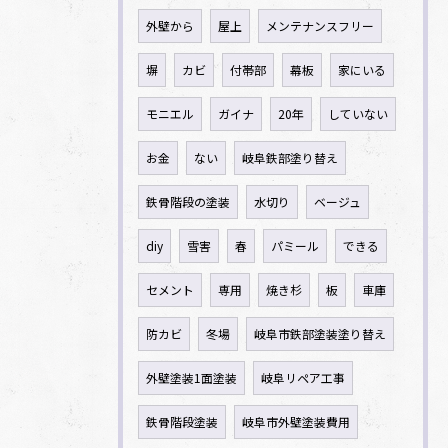
外壁から
屋上
メンテナンスフリー
塀
カビ
付帯部
幕板
家にいる
モニエル
ガイナ
20年
していない
お金
ない
岐阜鉄部塗り替え
鉄骨階段の塗装
水切り
ベージュ
diy
雪害
春
パミール
できる
セメント
専用
焼き杉
板
車庫
防カビ
冬場
岐阜市鉄部塗装塗り替え
外壁塗装1面塗装
岐阜リペア工事
鉄骨階段塗装
岐阜市外壁塗装費用