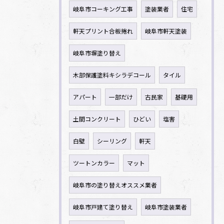
岐阜市コーキング工事
塗装業者
住宅
軒天プリント合板捲れ
岐阜市軒天塗装
岐阜市塀塗り替え
木部保護塗料キシラデコール
タイル
アパート
一部だけ
古民家
基礎用
土間コンクリート
ひどい
塩害
白壁
シーリング
軒天
ツートンカラー
マット
岐阜市の塗り替えオススメ業者
岐阜市戸建て塗り替え
岐阜市塗装業者