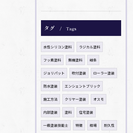
タグ
Tags
水性シリコン塗料
ラジカル塗料
フッ素塗料
無機塗料
岐阜
ジョリパット
吹付塗装
ローラー塗装
防水塗装
エンシェントブリック
施工方法
クリヤー塗装
オスモ
内部塗装
塗料
住宅塗装
一級塗装技能士
特徴
相場
耐久性