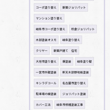
コーポ塗り替え
新築ジョリパット
マンション塗り替え
岐阜市コーポ塗り替え
校倉ジョリパット
木部塗装オスモ
岐阜塗り替え
クリヤー
新築戸建て 住宅
大垣市塗り替え
塀塗装
岐阜塗り壁
一宮市外壁塗装
軒天木部野地板塗装
キシラデコール
名古屋市塗り替え
駐車場の線塗装
ジョリパット塗装
カバー工法
岐阜市修繕塗装工事