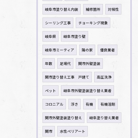
岐阜市塗り替え内装
補修箇所
対候性
シーリング工事
チョーキング現象
岐阜県
岐阜市塗り壁
岐阜市ミーティア
隣の家
優良業者
年数
足場代
関市外壁塗装
関市塗り替え工事 戸建て
高圧洗浄
ペット
岐阜市外壁塗装塗り替え業者
コロニアル
浮き
有機
有機溶剤
関市外壁塗装塗り替え
岐阜塗り替え業者
関市
水性ペリアート