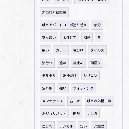
大垣市外壁塗装
岐阜アパートコーポ塗り替え
部分
安っぽい
木造住宅
補修
冬
寒い
カラー
色分け
タイル調
流行り
遮熱
錆止め
雨漏り
モルタル
洗浄だけ
シリコン
紫外線
強い
サイディング
メンテナンス
古い家
岐阜市外構工事
塀ジョリパット
断熱
レンガ
自分で
ラジカル
安い
光触媒