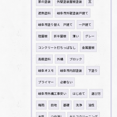
家の塗装
外壁塗装屋根塗装
瓦
遮熱塗料
岐阜市外壁塗装戸建て
岐阜市塗り替え 戸建て
一戸建て
陸屋根
折半屋根
薄い
グレー
コンクリート打ちっぱなし
金属屋根
高級塗料
外構
ブロック
岐阜オスモ
岐阜市内部塗装
下塗り
プライマー
必要ない
岐阜市外構工事安い
はじめて
選び方
梅雨
目地
基礎
洗浄
油性
水性
つや消し
セルフクリーニング