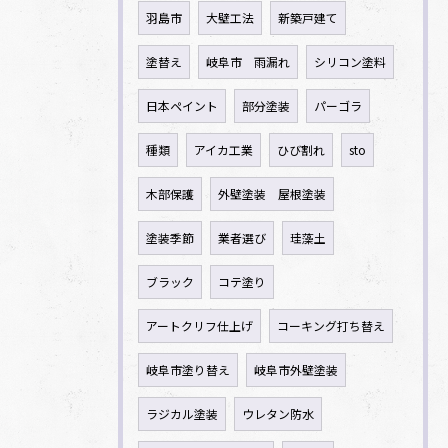
羽島市
大壁工法
新築戸建て
塗替え
岐阜市 雨漏れ
シリコン塗料
日本ペイント
部分塗装
パーゴラ
種類
アイカ工業
ひび割れ
sto
木部保護
外壁塗装 屋根塗装
塗装季節
業者選び
珪藻土
ブラック
コテ塗り
アートクリフ仕上げ
コーキング打ち替え
岐阜市塗り替え
岐阜市外壁塗装
ラジカル塗装
ウレタン防水