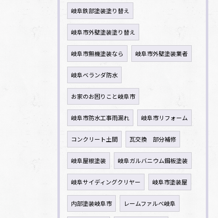
岐阜鉄部塗装塗り替え
岐阜市外壁塗装塗り替え
岐阜市無機塗装なら
岐阜市外壁塗装業者
岐阜ベランダ防水
お家のお困りこと岐阜市
岐阜市防水工事雨漏れ
岐阜市リフォーム
コンクリート土間
瓦交換 部分補修
岐阜屋根塗装
岐阜ガルバニウム鋼板塗装
岐阜サイディングクリヤー
岐阜市塗装屋
内部塗装岐阜市
レームファルべ岐阜