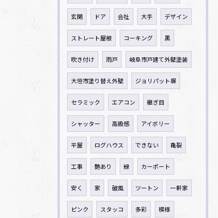
玄関
ドア
会社
大手
デザイン
ストレート屋根
コーキング
黒
吹き付け
雨戸
岐阜市戸建て外壁塗装
大垣市塗り替え外壁
ジョリパット塀
セラミック
エアコン
継ぎ目
シャッター
高級感
アイボリー
平屋
ログハウス
できない
亀裂
工事
艶あり
緑
カーポート
安く
家
破風
ツートン
一軒家
ピンク
スタッコ
多彩
模様