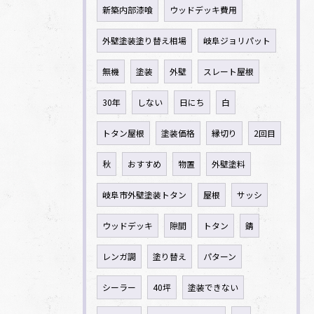
新築内部漆喰
ウッドデッキ費用
外壁塗装塗り替え相場
岐阜ジョリパット
無機
塗装
外壁
スレート屋根
30年
しない
日にち
白
トタン屋根
塗装価格
縁切り
2回目
秋
おすすめ
物置
外壁塗料
岐阜市外壁塗装トタン
屋根
サッシ
ウッドデッキ
隙間
トタン
錆
レンガ調
塗り替え
パターン
シーラー
40坪
塗装できない