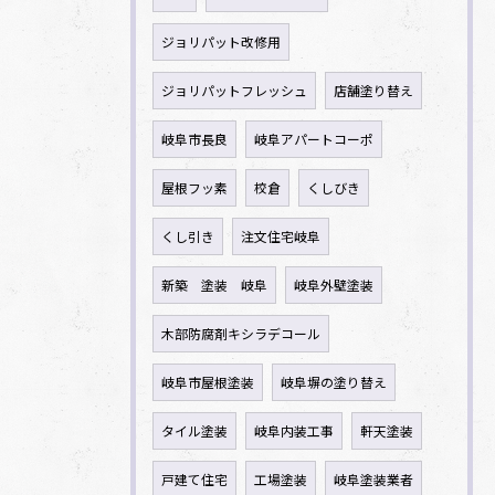
ジョリパット改修用
ジョリパットフレッシュ
店舗塗り替え
岐阜市長良
岐阜アパートコーポ
屋根フッ素
校倉
くしびき
くし引き
注文住宅岐阜
新築 塗装 岐阜
岐阜外壁塗装
木部防腐剤キシラデコール
岐阜市屋根塗装
岐阜塀の塗り替え
タイル塗装
岐阜内装工事
軒天塗装
戸建て住宅
工場塗装
岐阜塗装業者