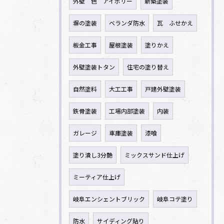
外壁 色 アイボリー
新築塗装
塀の塗装
ベランダ防水
瓦 ふせかえ
板金工事
屋根塗装
塗りかえ
外壁塗装トタン
住宅の塗り替え
自然塗料
大工工事
戸建外壁塗装
鉄骨塗装
工場内部塗装
内装
ガレージ
車庫塗装
漆喰
塗り潰し3分艶
ミックスサンド仕上げ
ミーティア仕上げ
岐阜エンシェントブリック
岐阜コテ塗り
防水
サイディング貼り