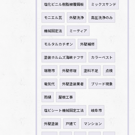
塩化ビニル樹脂被覆鋼板
ミックスサンド
モニエル瓦
外壁洗浄
高圧洗浄のみ
機械固定法
ミーティア
モルタルカチオン
外壁補修
塗装ホルムズ海峡ナフサ
カラーベスト
瑞穂市
外壁修理
塗料不足
点検
電気代
外壁塗装業者
ブリード現象
雨樋
屋根工事
塩ビシート機械固定工法
岐阜市
外壁塗装
戸建て
マンション