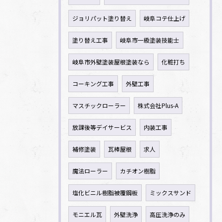
ジョリパット塗り替え
岐阜コテ仕上げ
塗り替え工事
岐阜市一級塗装技能士
岐阜市外壁塗装屋根塗装なら
化粧打ち
コーキング工事
外壁工事
マスチックローラー
株式会社Plus-A
放課後等デイサービス
内装工事
補修塗装
瓦棒屋根
求人
魔法ローラー
カチオン樹脂
塩化ビニル樹脂被覆鋼板
ミックスサンド
モニエル瓦
外壁洗浄
高圧洗浄のみ