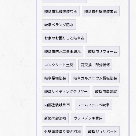
岐阜市無機塗装なら
岐阜市外壁塗装業者
岐阜ベランダ防水
お家のお困りこと岐阜市
岐阜市防水工事雨漏れ
岐阜市リフォーム
コンクリート土間
瓦交換 部分補修
岐阜屋根塗装
岐阜ガルバニウム鋼板塗装
岐阜サイディングクリヤー
岐阜市塗装屋
内部塗装岐阜市
レームファルべ岐阜
新築内部漆喰
ウッドデッキ費用
外壁塗装塗り替え相場
岐阜ジョリパット