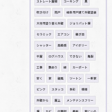
ストレート屋根
コーキング
黒
吹き付け
雨戸
岐阜市戸建て外壁塗装
大垣市塗り替え外壁
ジョリパット塀
セラミック
エアコン
継ぎ目
シャッター
高級感
アイボリー
平屋
ログハウス
できない
亀裂
工事
艶あり
緑
カーポート
安く
家
破風
ツートン
一軒家
ピンク
スタッコ
多彩
模様
外壁から
屋上
メンテナンスフリー
塀
カビ
付帯部
幕板
家にいる