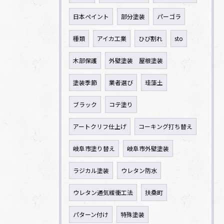
日本ペイント
部分塗装
パーゴラ
種類
アイカ工業
ひび割れ
sto
木部保護
外壁塗装 屋根塗装
塗装季節
業者選び
珪藻土
ブラック
コテ塗り
アートクリフ仕上げ
コーキング打ち替え
岐阜市塗り替え
岐阜市外壁塗装
ラジカル塗装
ウレタン防水
ウレタン通気緩衝工法
扶桑町
パターン付け
特殊塗装