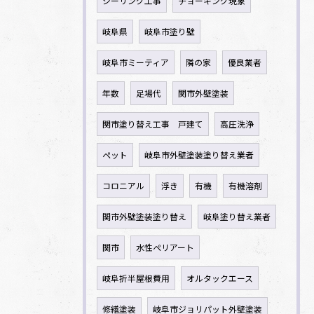
シーリング工事
チョーキング現象
岐阜県
岐阜市塗り壁
岐阜市ミーティア
隣の家
優良業者
年数
足場代
関市外壁塗装
関市塗り替え工事 戸建て
高圧洗浄
ペット
岐阜市外壁塗装塗り替え業者
コロニアル
浮き
有機
有機溶剤
関市外壁塗装塗り替え
岐阜塗り替え業者
関市
水性ペリアート
岐阜折半屋根費用
オルタックエース
修繕塗装
岐阜市ジョリパット外壁塗装