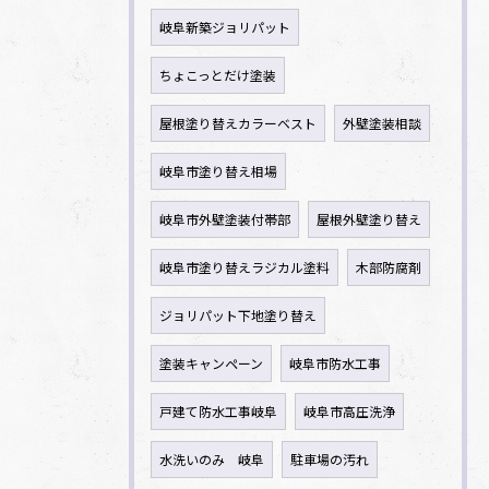
岐阜新築ジョリパット
ちょこっとだけ塗装
屋根塗り替えカラーベスト
外壁塗装相談
岐阜市塗り替え相場
岐阜市外壁塗装付帯部
屋根外壁塗り替え
岐阜市塗り替えラジカル塗料
木部防腐剤
ジョリパット下地塗り替え
塗装キャンペーン
岐阜市防水工事
戸建て防水工事岐阜
岐阜市高圧洗浄
水洗いのみ 岐阜
駐車場の汚れ