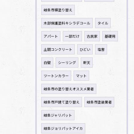
岐阜市塀塗り替え
木部保護塗料キシラデコール
タイル
アパート
一部だけ
古民家
基礎用
土間コンクリート
ひどい
塩害
白壁
シーリング
軒天
ツートンカラー
マット
岐阜市の塗り替えオススメ業者
岐阜市戸建て塗り替え
岐阜市塗装業者
岐阜ジャリパット
岐阜ジョリパットアイカ