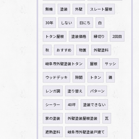
無機
塗装
外壁
スレート屋根
30年
しない
日にち
白
トタン屋根
塗装価格
縁切り
2回目
秋
おすすめ
物置
外壁塗料
岐阜市外壁塗装トタン
屋根
サッシ
ウッドデッキ
隙間
トタン
錆
レンガ調
塗り替え
パターン
シーラー
40坪
塗装できない
家の塗装
外壁塗装屋根塗装
瓦
遮熱塗料
岐阜市外壁塗装戸建て