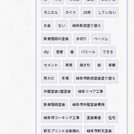
モニエル
ガイナ
20年
していない
お金
ない
岐阜鉄部塗り替え
鉄骨階段の塗装
水切り
ベージュ
diy
雪害
春
パミール
できる
セメント
専用
焼き杉
板
車庫
防カビ
冬場
岐阜市鉄部塗装塗り替え
外壁塗装1面塗装
岐阜リペア工事
鉄骨階段塗装
岐阜市外壁塗装費用
岐阜市コーキング工事
塗装業者
住宅
軒天プリント合板捲れ
岐阜市軒天塗装