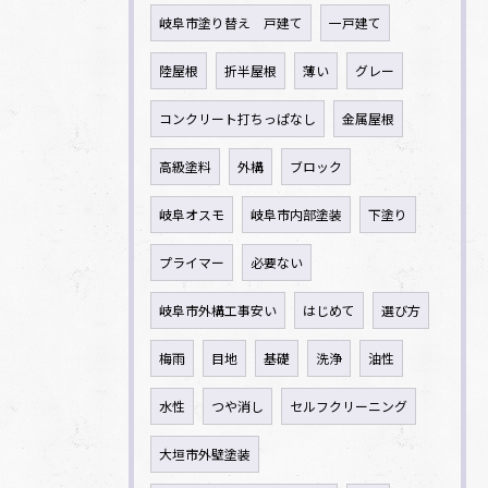
岐阜市塗り替え 戸建て
一戸建て
陸屋根
折半屋根
薄い
グレー
コンクリート打ちっぱなし
金属屋根
高級塗料
外構
ブロック
岐阜オスモ
岐阜市内部塗装
下塗り
プライマー
必要ない
岐阜市外構工事安い
はじめて
選び方
梅雨
目地
基礎
洗浄
油性
水性
つや消し
セルフクリーニング
大垣市外壁塗装