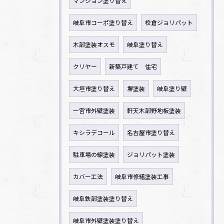
マンション塗り替え
岐阜市コーポ塗り替え
校倉ジョリパット
木部塗装オスモ
岐阜塗り替え
クリヤー
新築戸建て 住宅
大垣市塗り替え
塀塗装
岐阜塗り壁
一宮市外壁塗装
軒天木部野地板塗装
キシラデコール
名古屋市塗り替え
駐車場の線塗装
ジョリパット塗装
カバー工法
岐阜市修繕塗装工事
岐阜鉄部塗装塗り替え
岐阜市外壁塗装塗り替え