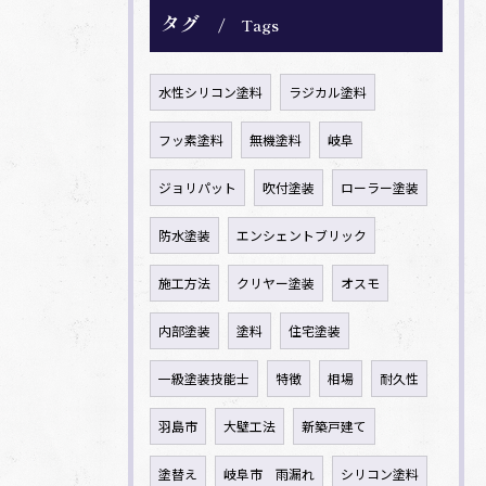
タグ
Tags
水性シリコン塗料
ラジカル塗料
フッ素塗料
無機塗料
岐阜
ジョリパット
吹付塗装
ローラー塗装
防水塗装
エンシェントブリック
施工方法
クリヤー塗装
オスモ
内部塗装
塗料
住宅塗装
一級塗装技能士
特徴
相場
耐久性
羽島市
大壁工法
新築戸建て
塗替え
岐阜市 雨漏れ
シリコン塗料