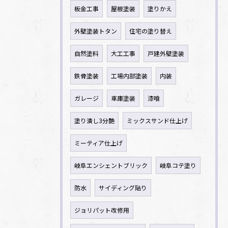
板金工事
屋根塗装
塗りかえ
外壁塗装トタン
住宅の塗り替え
自然塗料
大工工事
戸建外壁塗装
鉄骨塗装
工場内部塗装
内装
ガレージ
車庫塗装
漆喰
塗り潰し3分艶
ミックスサンド仕上げ
ミーティア仕上げ
岐阜エンシェントブリック
岐阜コテ塗り
防水
サイディング貼り
ジョリパット改修用