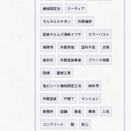
機械固定法
ミーティア
モルタルカチオン
外壁補修
塗装ホルムズ海峡ナフサ
カラーベスト
瑞穂市
外壁修理
塗料不足
点検
電気代
外壁塗装業者
ブリード現象
雨樋
屋根工事
塩ビシート機械固定工法
岐阜市
外壁塗装
戸建て
マンション
事務所
店舗
業者
費用
人気
コンクリート
壁
安心