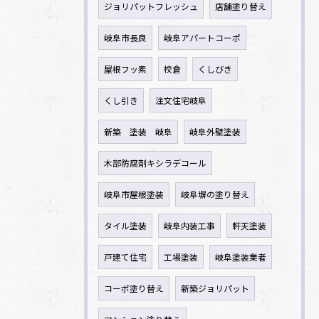
ジョリパットフレッシュ
店舗塗り替え
岐阜市長良
岐阜アパートコーポ
屋根フッ素
校倉
くしびき
くし引き
注文住宅岐阜
新築 塗装 岐阜
岐阜外壁塗装
木部防腐剤キシラデコール
岐阜市屋根塗装
岐阜塀の塗り替え
タイル塗装
岐阜内装工事
軒天塗装
戸建て住宅
工場塗装
岐阜塗装業者
コーポ塗り替え
新築ジョリパット