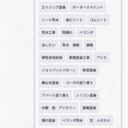
エイジング塗装
ポーターズペイント
シート防水
塩ビシート
ゴムシート
防水工事
雨漏れ
ベランダ
治したい
防水 価格
価格
弾性目地処理
新築塗装工事
アイカ
ジョリパットパターン
鉄部塗装
錆止め塗装
コーポの塗り替え
アパート塗り替え
シリコン塗装
外壁 色 アイボリー
新築塗装
塀の塗装
ベランダ防水
瓦 ふせかえ