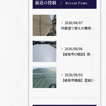
最近の投稿
Recent Posts
2026/08/07
外壁塗り替えの費用相場は？坪数別の価格目安と安く抑えるコツ【一級塗装士解説】
2026/08/06
【岐阜市O様邸】雨漏りを解消！塩ビシート機械固定工法による屋根防水工事
2026/08/03
【岐阜市鏡島】塗装2回のカラーベスト屋根をカバー工法でガルバリウム鋼板に改修！