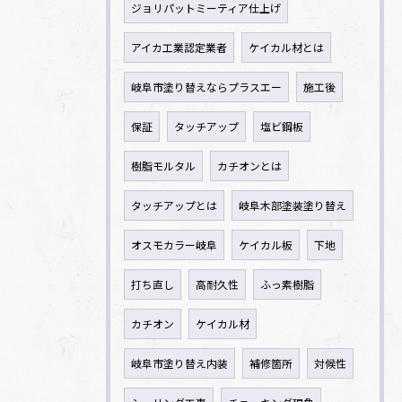
ジョリパットミーティア仕上げ
アイカ工業認定業者
ケイカル材とは
岐阜市塗り替えならプラスエー
施工後
保証
タッチアップ
塩ビ鋼板
樹脂モルタル
カチオンとは
タッチアップとは
岐阜木部塗装塗り替え
オスモカラー岐阜
ケイカル板
下地
打ち直し
高耐久性
ふっ素樹脂
カチオン
ケイカル材
岐阜市塗り替え内装
補修箇所
対候性