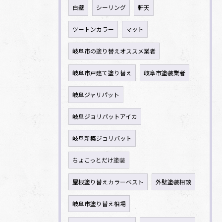
白壁
シーリング
軒天
ツートンカラー
マット
岐阜市の塗り替えオススメ業者
岐阜市戸建て塗り替え
岐阜市塗装業者
岐阜ジャリパット
岐阜ジョリパットアイカ
岐阜新築ジョリパット
ちょこっとだけ塗装
屋根塗り替えカラーベスト
外壁塗装相談
岐阜市塗り替え相場