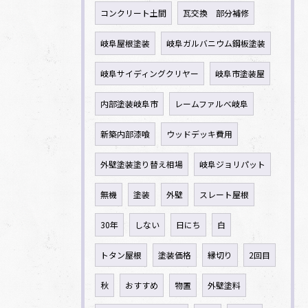
コンクリート土間
瓦交換 部分補修
岐阜屋根塗装
岐阜ガルバニウム鋼板塗装
岐阜サイディングクリヤー
岐阜市塗装屋
内部塗装岐阜市
レームファルべ岐阜
新築内部漆喰
ウッドデッキ費用
外壁塗装塗り替え相場
岐阜ジョリパット
無機
塗装
外壁
スレート屋根
30年
しない
日にち
白
トタン屋根
塗装価格
縁切り
2回目
秋
おすすめ
物置
外壁塗料