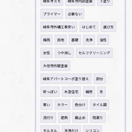
岐阜オスモ
岐阜市内部塗装
下塗り
プライマー
必要ない
岐阜市外構工事安い
はじめて
選び方
梅雨
目地
基礎
洗浄
油性
水性
つや消し
セルフクリーニング
大垣市外壁塗装
岐阜アパートコーポ塗り替え
部分
安っぽい
木造住宅
補修
冬
寒い
カラー
色分け
タイル調
流行り
遮熱
錆止め
雨漏り
モルタル
洗浄だけ
シリコン