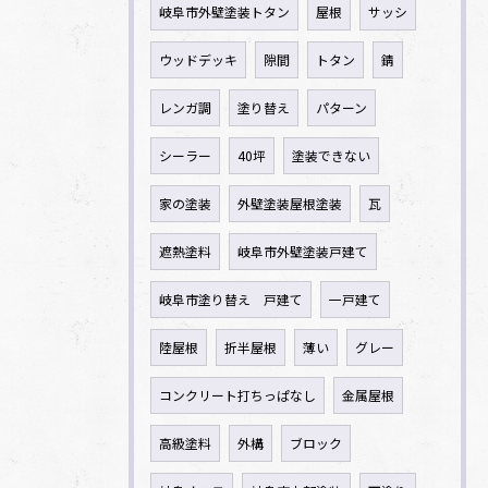
岐阜市外壁塗装トタン
屋根
サッシ
ウッドデッキ
隙間
トタン
錆
レンガ調
塗り替え
パターン
シーラー
40坪
塗装できない
家の塗装
外壁塗装屋根塗装
瓦
遮熱塗料
岐阜市外壁塗装戸建て
岐阜市塗り替え 戸建て
一戸建て
陸屋根
折半屋根
薄い
グレー
コンクリート打ちっぱなし
金属屋根
高級塗料
外構
ブロック