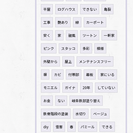
平屋
ログハウス
できない
亀裂
工事
艶あり
緑
カーポート
安く
家
破風
ツートン
一軒家
ピンク
スタッコ
多彩
模様
外壁から
屋上
メンテナンスフリー
塀
カビ
付帯部
幕板
家にいる
モニエル
ガイナ
20年
していない
お金
ない
岐阜鉄部塗り替え
鉄骨階段の塗装
水切り
ベージュ
diy
雪害
春
パミール
できる