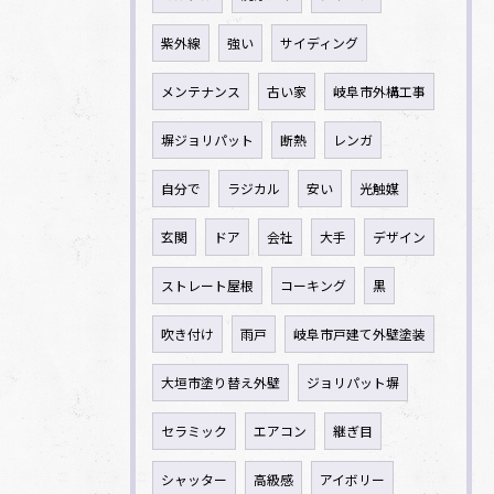
紫外線
強い
サイディング
メンテナンス
古い家
岐阜市外構工事
塀ジョリパット
断熱
レンガ
自分で
ラジカル
安い
光触媒
玄関
ドア
会社
大手
デザイン
ストレート屋根
コーキング
黒
吹き付け
雨戸
岐阜市戸建て外壁塗装
大垣市塗り替え外壁
ジョリパット塀
セラミック
エアコン
継ぎ目
シャッター
高級感
アイボリー