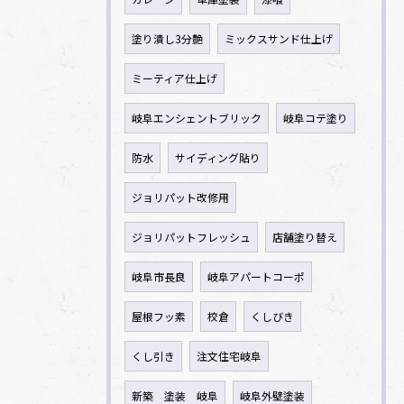
塗り潰し3分艶
ミックスサンド仕上げ
ミーティア仕上げ
岐阜エンシェントブリック
岐阜コテ塗り
防水
サイディング貼り
ジョリパット改修用
ジョリパットフレッシュ
店舗塗り替え
岐阜市長良
岐阜アパートコーポ
屋根フッ素
校倉
くしびき
くし引き
注文住宅岐阜
新築 塗装 岐阜
岐阜外壁塗装