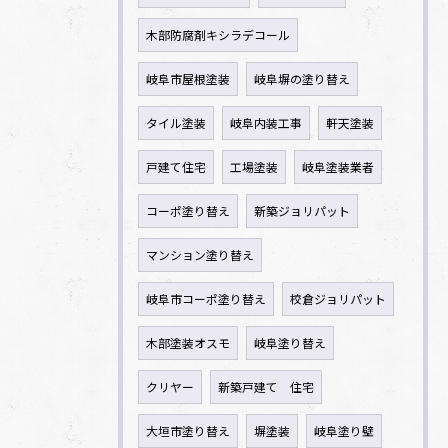
木部防腐剤キシラデコール
岐阜市屋根塗装
岐阜塀の塗り替え
タイル塗装
岐阜内装工事
軒天塗装
戸建て住宅
工場塗装
岐阜塗装業者
コーポ塗り替え
新築ジョリパット
マンション塗り替え
岐阜市コーポ塗り替え
校倉ジョリパット
木部塗装オスモ
岐阜塗り替え
クリヤー
新築戸建て 住宅
大垣市塗り替え
塀塗装
岐阜塗り壁