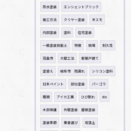
防水塗装
エンシェントブリック
施工方法
クリヤー塗装
オスモ
内部塗装
塗料
住宅塗装
一級塗装技能士
特徴
相場
耐久性
羽島市
大壁工法
新築戸建て
塗替え
岐阜市 雨漏れ
シリコン塗料
日本ペイント
部分塗装
パーゴラ
種類
アイカ工業
ひび割れ
sto
木部保護
外壁塗装 屋根塗装
塗装季節
業者選び
珪藻土