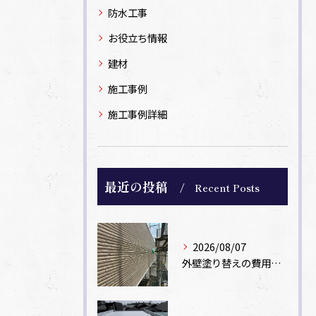
防水工事
お役立ち情報
建材
施工事例
施工事例詳細
最近の投稿
Recent Posts
2026/08/07
外壁塗り替えの費用相場は？坪数別の価格目安と安く抑えるコツ【一級塗装士解説】