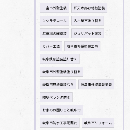
一宮市外壁塗装
軒天木部野地板塗装
キシラデコール
名古屋市塗り替え
駐車場の線塗装
ジョリパット塗装
カバー工法
岐阜市修繕塗装工事
岐阜鉄部塗装塗り替え
岐阜市外壁塗装塗り替え
岐阜市無機塗装なら
岐阜市外壁塗装業者
岐阜ベランダ防水
お家のお困りこと岐阜市
岐阜市防水工事雨漏れ
岐阜市リフォーム