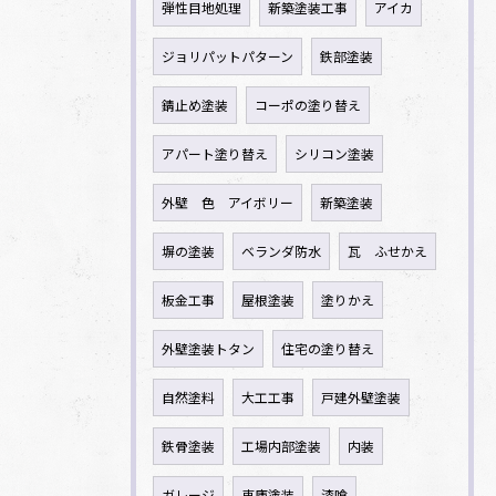
弾性目地処理
新築塗装工事
アイカ
ジョリパットパターン
鉄部塗装
錆止め塗装
コーポの塗り替え
アパート塗り替え
シリコン塗装
外壁 色 アイボリー
新築塗装
塀の塗装
ベランダ防水
瓦 ふせかえ
板金工事
屋根塗装
塗りかえ
外壁塗装トタン
住宅の塗り替え
自然塗料
大工工事
戸建外壁塗装
鉄骨塗装
工場内部塗装
内装
ガレージ
車庫塗装
漆喰