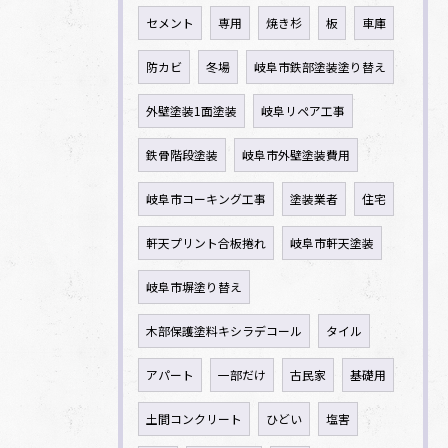
セメント
専用
焼き杉
板
車庫
防カビ
冬場
岐阜市鉄部塗装塗り替え
外壁塗装1面塗装
岐阜リペア工事
鉄骨階段塗装
岐阜市外壁塗装費用
岐阜市コーキング工事
塗装業者
住宅
軒天プリント合板捲れ
岐阜市軒天塗装
岐阜市塀塗り替え
木部保護塗料キシラデコール
タイル
アパート
一部だけ
古民家
基礎用
土間コンクリート
ひどい
塩害