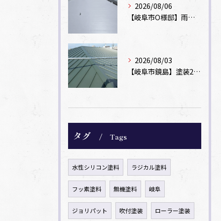
2026/08/06
【岐阜市O様邸】雨漏りを解消！塩ビシート機械固定工法による屋根防水工事
2026/08/03
【岐阜市鏡島】塗装2回のカラーベスト屋根をカバー工法でガルバリウム鋼板に改修！
タグ
Tags
水性シリコン塗料
ラジカル塗料
フッ素塗料
無機塗料
岐阜
ジョリパット
吹付塗装
ローラー塗装