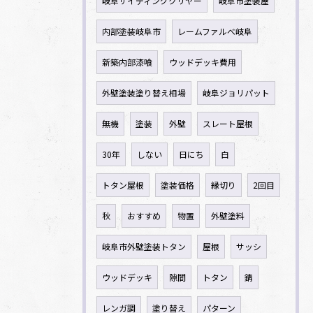
岐阜サイディングクリヤー
岐阜市塗装屋
内部塗装岐阜市
レームファルべ岐阜
新築内部漆喰
ウッドデッキ費用
外壁塗装塗り替え相場
岐阜ジョリパット
無機
塗装
外壁
スレート屋根
30年
しない
日にち
白
トタン屋根
塗装価格
縁切り
2回目
秋
おすすめ
物置
外壁塗料
岐阜市外壁塗装トタン
屋根
サッシ
ウッドデッキ
隙間
トタン
錆
レンガ調
塗り替え
パターン