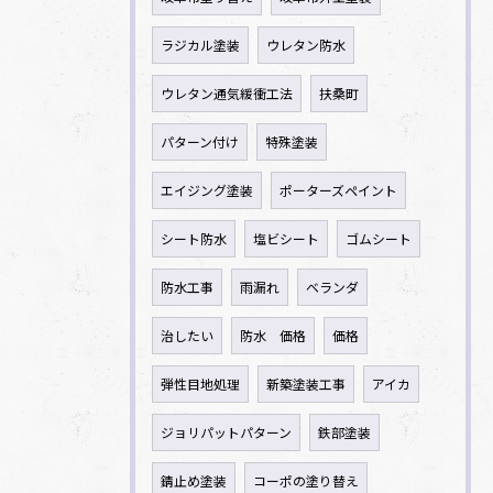
ラジカル塗装
ウレタン防水
ウレタン通気緩衝工法
扶桑町
パターン付け
特殊塗装
エイジング塗装
ポーターズペイント
シート防水
塩ビシート
ゴムシート
防水工事
雨漏れ
ベランダ
治したい
防水 価格
価格
弾性目地処理
新築塗装工事
アイカ
ジョリパットパターン
鉄部塗装
錆止め塗装
コーポの塗り替え