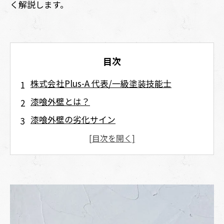
く解説します。
目次
株式会社Plus-A 代表/一級塗装技能士
漆喰外壁とは？
漆喰外壁の劣化サイン
ひび割れ（クラック）
欠けや剥がれ
カビや苔の発生
チョーキング現象
補修が必要な理由