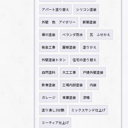
アパート塗り替え
シリコン塗装
外壁 色 アイボリー
新築塗装
塀の塗装
ベランダ防水
瓦 ふせかえ
板金工事
屋根塗装
塗りかえ
外壁塗装トタン
住宅の塗り替え
自然塗料
大工工事
戸建外壁塗装
鉄骨塗装
工場内部塗装
内装
ガレージ
車庫塗装
漆喰
塗り潰し3分艶
ミックスサンド仕上げ
ミーティア仕上げ