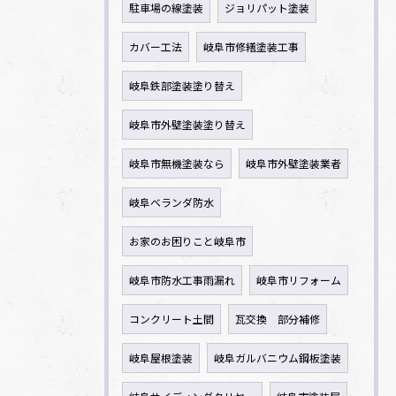
駐車場の線塗装
ジョリパット塗装
カバー工法
岐阜市修繕塗装工事
岐阜鉄部塗装塗り替え
岐阜市外壁塗装塗り替え
岐阜市無機塗装なら
岐阜市外壁塗装業者
岐阜ベランダ防水
お家のお困りこと岐阜市
岐阜市防水工事雨漏れ
岐阜市リフォーム
コンクリート土間
瓦交換 部分補修
岐阜屋根塗装
岐阜ガルバニウム鋼板塗装