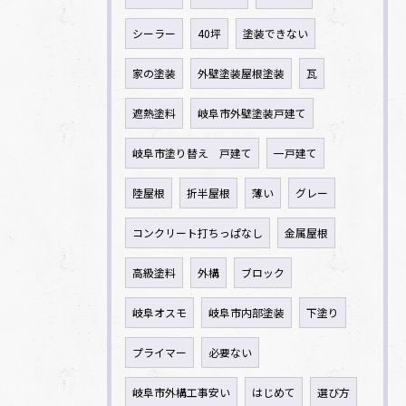
シーラー
40坪
塗装できない
家の塗装
外壁塗装屋根塗装
瓦
遮熱塗料
岐阜市外壁塗装戸建て
岐阜市塗り替え 戸建て
一戸建て
陸屋根
折半屋根
薄い
グレー
コンクリート打ちっぱなし
金属屋根
高級塗料
外構
ブロック
岐阜オスモ
岐阜市内部塗装
下塗り
プライマー
必要ない
岐阜市外構工事安い
はじめて
選び方