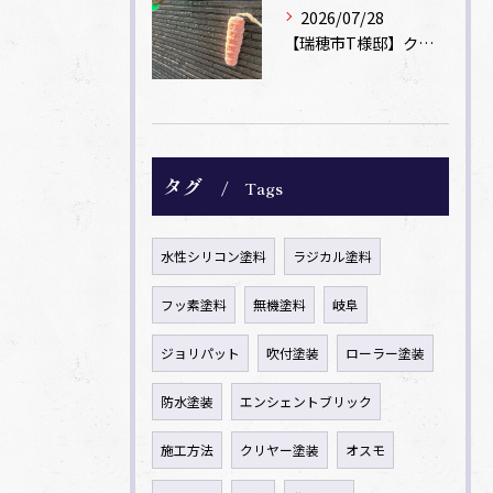
2026/07/28
【瑞穂市T様邸】クリヤー塗装とコーキング「後打ち」で新築時の美しさを再現
タグ
Tags
水性シリコン塗料
ラジカル塗料
フッ素塗料
無機塗料
岐阜
ジョリパット
吹付塗装
ローラー塗装
防水塗装
エンシェントブリック
施工方法
クリヤー塗装
オスモ