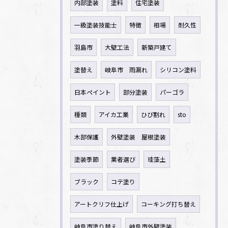
内部塗装
塗料
住宅塗装
一級塗装技能士
特徴
相場
耐久性
羽島市
大壁工法
新築戸建て
塗替え
岐阜市 雨漏れ
シリコン塗料
日本ペイント
部分塗装
パーゴラ
種類
アイカ工業
ひび割れ
sto
木部保護
外壁塗装 屋根塗装
塗装季節
業者選び
珪藻土
ブラック
コテ塗り
アートクリフ仕上げ
コーキング打ち替え
岐阜市塗り替え
岐阜市外壁塗装