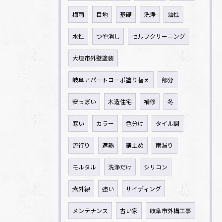
梅雨
目地
基礎
洗浄
油性
水性
つや消し
セルフクリーニング
大垣市外壁塗装
岐阜アパートコーポ塗り替え
部分
安っぽい
木造住宅
補修
冬
寒い
カラー
色分け
タイル調
流行り
遮熱
錆止め
雨漏り
モルタル
洗浄だけ
シリコン
紫外線
強い
サイディング
メンテナンス
古い家
岐阜市外構工事