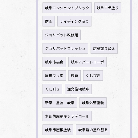
岐阜エンシェントブリック
岐阜コテ塗り
防水
サイディング貼り
ジョリパット改修用
ジョリパットフレッシュ
店舗塗り替え
岐阜市長良
岐阜アパートコーポ
屋根フッ素
校倉
くしびき
くし引き
注文住宅岐阜
新築 塗装 岐阜
岐阜外壁塗装
木部防腐剤キシラデコール
岐阜市屋根塗装
岐阜塀の塗り替え