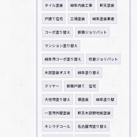
タイル塗装
岐阜内装工事
軒天塗装
戸建て住宅
工場塗装
岐阜塗装業者
コーポ塗り替え
新築ジョリパット
マンション塗り替え
岐阜市コーポ塗り替え
校倉ジョリパット
木部塗装オスモ
岐阜塗り替え
クリヤー
新築戸建て 住宅
大垣市塗り替え
塀塗装
岐阜塗り壁
一宮市外壁塗装
軒天木部野地板塗装
キシラデコール
名古屋市塗り替え