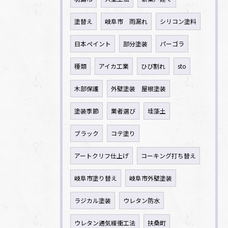
塗替え
岐阜市 雨漏れ
シリコン塗料
日本ペイント
部分塗装
パーゴラ
種類
アイカ工業
ひび割れ
sto
木部保護
外壁塗装 屋根塗装
塗装季節
業者選び
珪藻土
ブラック
コテ塗り
アートクリフ仕上げ
コーキング打ち替え
岐阜市塗り替え
岐阜市外壁塗装
ラジカル塗装
ウレタン防水
ウレタン通気緩衝工法
扶桑町