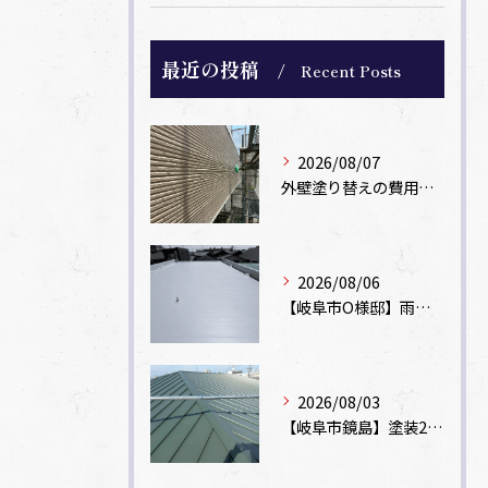
最近の投稿
Recent Posts
2026/08/07
外壁塗り替えの費用相場は？坪数別の価格目安と安く抑えるコツ【一級塗装士解説】
2026/08/06
【岐阜市O様邸】雨漏りを解消！塩ビシート機械固定工法による屋根防水工事
2026/08/03
【岐阜市鏡島】塗装2回のカラーベスト屋根をカバー工法でガルバリウム鋼板に改修！