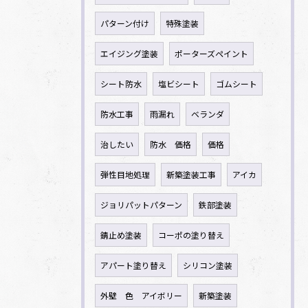
パターン付け
特殊塗装
エイジング塗装
ポーターズペイント
シート防水
塩ビシート
ゴムシート
防水工事
雨漏れ
ベランダ
治したい
防水 価格
価格
弾性目地処理
新築塗装工事
アイカ
ジョリパットパターン
鉄部塗装
錆止め塗装
コーポの塗り替え
アパート塗り替え
シリコン塗装
外壁 色 アイボリー
新築塗装