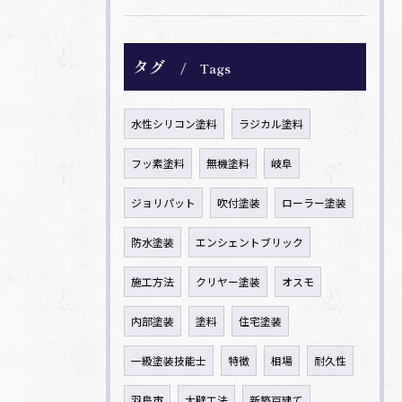
タグ
Tags
水性シリコン塗料
ラジカル塗料
フッ素塗料
無機塗料
岐阜
ジョリパット
吹付塗装
ローラー塗装
防水塗装
エンシェントブリック
施工方法
クリヤー塗装
オスモ
内部塗装
塗料
住宅塗装
一級塗装技能士
特徴
相場
耐久性
羽島市
大壁工法
新築戸建て