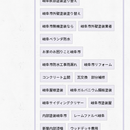
岐阜鉄部塗装塗り替え
岐阜市外壁塗装塗り替え
岐阜市無機塗装なら
岐阜市外壁塗装業者
岐阜ベランダ防水
お家のお困りこと岐阜市
岐阜市防水工事雨漏れ
岐阜市リフォーム
コンクリート土間
瓦交換 部分補修
岐阜屋根塗装
岐阜ガルバニウム鋼板塗装
岐阜サイディングクリヤー
岐阜市塗装屋
内部塗装岐阜市
レームファルべ岐阜
新築内部漆喰
ウッドデッキ費用