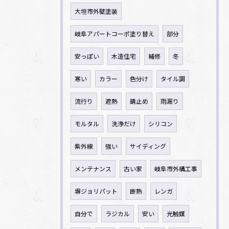
大垣市外壁塗装
岐阜アパートコーポ塗り替え
部分
安っぽい
木造住宅
補修
冬
寒い
カラー
色分け
タイル調
流行り
遮熱
錆止め
雨漏り
モルタル
洗浄だけ
シリコン
紫外線
強い
サイディング
メンテナンス
古い家
岐阜市外構工事
塀ジョリパット
断熱
レンガ
自分で
ラジカル
安い
光触媒