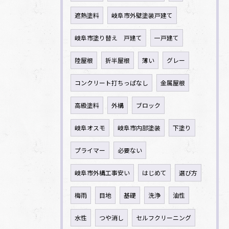
遮熱塗料
岐阜市外壁塗装戸建て
岐阜市塗り替え 戸建て
一戸建て
陸屋根
折半屋根
薄い
グレー
コンクリート打ちっぱなし
金属屋根
高級塗料
外構
ブロック
岐阜オスモ
岐阜市内部塗装
下塗り
プライマー
必要ない
岐阜市外構工事安い
はじめて
選び方
梅雨
目地
基礎
洗浄
油性
水性
つや消し
セルフクリーニング