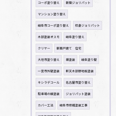
コーポ塗り替え
新築ジョリパット
マンション塗り替え
岐阜市コーポ塗り替え
校倉ジョリパット
木部塗装オスモ
岐阜塗り替え
クリヤー
新築戸建て 住宅
大垣市塗り替え
塀塗装
岐阜塗り壁
一宮市外壁塗装
軒天木部野地板塗装
キシラデコール
名古屋市塗り替え
駐車場の線塗装
ジョリパット塗装
カバー工法
岐阜市修繕塗装工事