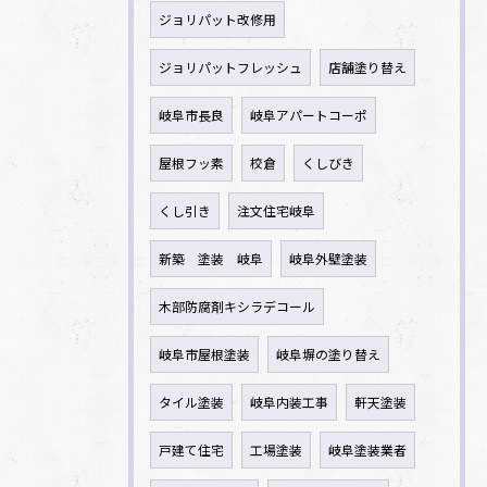
ジョリパット改修用
ジョリパットフレッシュ
店舗塗り替え
岐阜市長良
岐阜アパートコーポ
屋根フッ素
校倉
くしびき
くし引き
注文住宅岐阜
新築 塗装 岐阜
岐阜外壁塗装
木部防腐剤キシラデコール
岐阜市屋根塗装
岐阜塀の塗り替え
タイル塗装
岐阜内装工事
軒天塗装
戸建て住宅
工場塗装
岐阜塗装業者