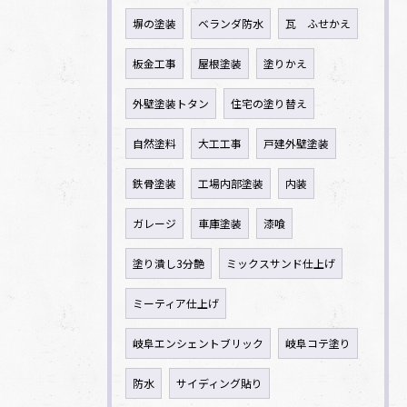
塀の塗装
ベランダ防水
瓦 ふせかえ
板金工事
屋根塗装
塗りかえ
外壁塗装トタン
住宅の塗り替え
自然塗料
大工工事
戸建外壁塗装
鉄骨塗装
工場内部塗装
内装
ガレージ
車庫塗装
漆喰
塗り潰し3分艶
ミックスサンド仕上げ
ミーティア仕上げ
岐阜エンシェントブリック
岐阜コテ塗り
防水
サイディング貼り