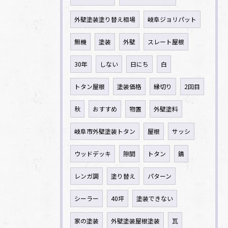
外壁塗装塗り替え相場
岐阜ジョリパット
無機
塗装
外壁
スレート屋根
30年
しない
日にち
白
トタン屋根
塗装価格
縁切り
2回目
秋
おすすめ
物置
外壁塗料
岐阜市外壁塗装トタン
屋根
サッシ
ウッドデッキ
隙間
トタン
錆
レンガ調
塗り替え
パターン
シーラー
40坪
塗装できない
家の塗装
外壁塗装屋根塗装
瓦