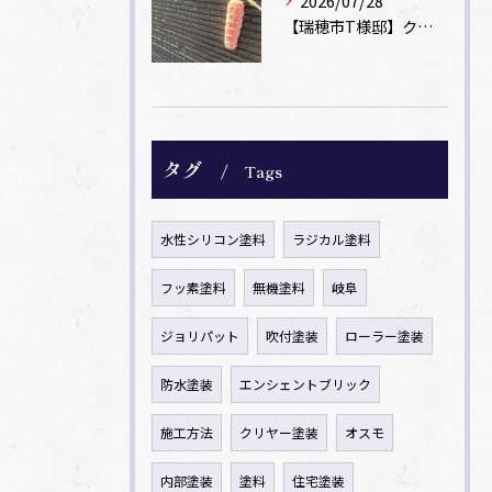
2026/07/28
【瑞穂市T様邸】クリヤー塗装とコーキング「後打ち」で新築時の美しさを再現
タグ
Tags
水性シリコン塗料
ラジカル塗料
フッ素塗料
無機塗料
岐阜
ジョリパット
吹付塗装
ローラー塗装
防水塗装
エンシェントブリック
施工方法
クリヤー塗装
オスモ
内部塗装
塗料
住宅塗装