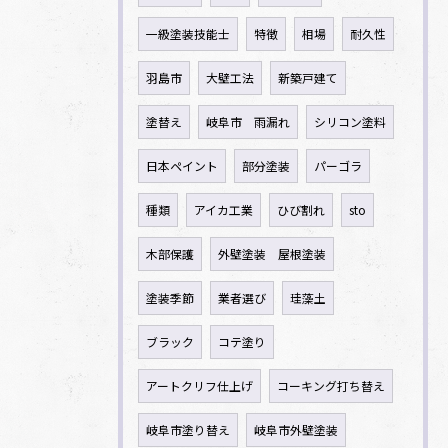
一級塗装技能士
特徴
相場
耐久性
羽島市
大壁工法
新築戸建て
塗替え
岐阜市 雨漏れ
シリコン塗料
日本ペイント
部分塗装
パーゴラ
種類
アイカ工業
ひび割れ
sto
木部保護
外壁塗装 屋根塗装
塗装季節
業者選び
珪藻土
ブラック
コテ塗り
アートクリフ仕上げ
コーキング打ち替え
岐阜市塗り替え
岐阜市外壁塗装