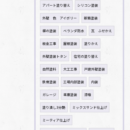
アパート塗り替え
シリコン塗装
外壁 色 アイボリー
新築塗装
塀の塗装
ベランダ防水
瓦 ふせかえ
板金工事
屋根塗装
塗りかえ
外壁塗装トタン
住宅の塗り替え
自然塗料
大工工事
戸建外壁塗装
鉄骨塗装
工場内部塗装
内装
ガレージ
車庫塗装
漆喰
塗り潰し3分艶
ミックスサンド仕上げ
ミーティア仕上げ