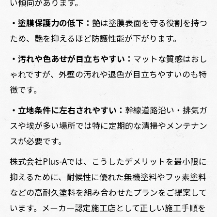
い傾向があります。
・塗膜保護力の低下：
艶は塗膜表面を守る役割を持つ
ため、艶を抑えるほど防護性能が下がります。
・汚れや色あせが目立ちやすい：
マットな質感はおし
ゃれですが、外壁の汚れや退色が目立ちやすいのも特
徴です。
・立地条件に左右されやすい：
幹線道路沿い・排気ガ
スや埃が多い場所では特に定期的な清掃やメンテナン
スが必要です。
株式会社Plus-Aでは、こうしたデメリットを最小限に
抑えるために、耐候性に優れた無機塗料やフッ素塗料
などの高耐久塗料を組み合わせたプランをご提案して
います。メーカー認定施工店として正しい施工手順を