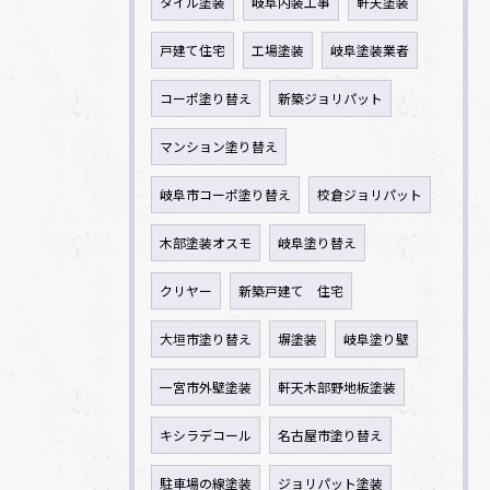
タイル塗装
岐阜内装工事
軒天塗装
戸建て住宅
工場塗装
岐阜塗装業者
コーポ塗り替え
新築ジョリパット
マンション塗り替え
岐阜市コーポ塗り替え
校倉ジョリパット
木部塗装オスモ
岐阜塗り替え
クリヤー
新築戸建て 住宅
大垣市塗り替え
塀塗装
岐阜塗り壁
一宮市外壁塗装
軒天木部野地板塗装
キシラデコール
名古屋市塗り替え
駐車場の線塗装
ジョリパット塗装