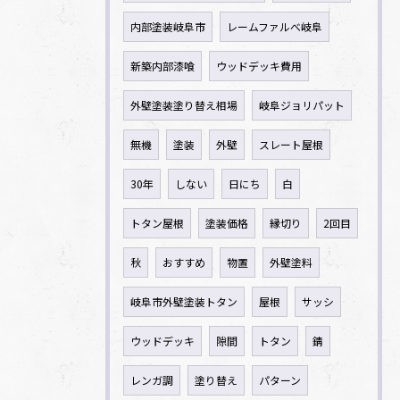
内部塗装岐阜市
レームファルべ岐阜
新築内部漆喰
ウッドデッキ費用
外壁塗装塗り替え相場
岐阜ジョリパット
無機
塗装
外壁
スレート屋根
30年
しない
日にち
白
トタン屋根
塗装価格
縁切り
2回目
秋
おすすめ
物置
外壁塗料
岐阜市外壁塗装トタン
屋根
サッシ
ウッドデッキ
隙間
トタン
錆
レンガ調
塗り替え
パターン