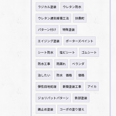
ラジカル塗装
ウレタン防水
ウレタン通気緩衝工法
扶桑町
パターン付け
特殊塗装
エイジング塗装
ポーターズペイント
シート防水
塩ビシート
ゴムシート
防水工事
雨漏れ
ベランダ
治したい
防水 価格
価格
弾性目地処理
新築塗装工事
アイカ
ジョリパットパターン
鉄部塗装
錆止め塗装
コーポの塗り替え