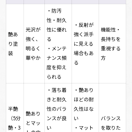
・防汚
性・耐久
・反射が
光沢が
性に優れ
機能性・
艶あ
強く派手
強く、
る
長持ちを
り塗
に見える
明るく
・メンテ
重視する
装
場合もあ
華やか
ナンス頻
方
る
度を抑え
られる
・落ち着
・艶あり
きと耐久
ほどの耐
半艶
性のバラ
久性はな
艶あり
（5分
ンスが良
い
バランス
とマッ
艶・3
い
・マット
を取りた