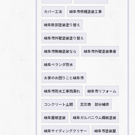
カバー工法
岐阜市修繕塗装工事
岐阜鉄部塗装塗り替え
岐阜市外壁塗装塗り替え
岐阜市無機塗装なら
岐阜市外壁塗装業者
岐阜ベランダ防水
お家のお困りこと岐阜市
岐阜市防水工事雨漏れ
岐阜市リフォーム
コンクリート土間
瓦交換 部分補修
岐阜屋根塗装
岐阜ガルバニウム鋼板塗装
岐阜サイディングクリヤー
岐阜市塗装屋