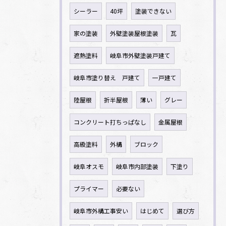
シーラー
40坪
塗装できない
家の塗装
外壁塗装屋根塗装
瓦
遮熱塗料
岐阜市外壁塗装戸建て
岐阜市塗り替え 戸建て
一戸建て
陸屋根
折半屋根
薄い
グレー
コンクリート打ちっぱなし
金属屋根
高級塗料
外構
ブロック
岐阜オスモ
岐阜市内部塗装
下塗り
プライマー
必要ない
岐阜市外構工事安い
はじめて
選び方