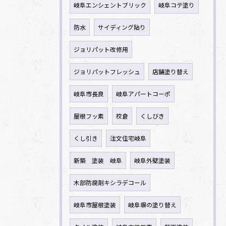
岐阜エンシェントブリック
岐阜コテ塗り
防水
サイディング貼り
ジョリパット改修用
ジョリパットフレッシュ
店舗塗り替え
岐阜市長良
岐阜アパートコーポ
屋根フッ素
校倉
くしびき
くし引き
注文住宅岐阜
新築 塗装 岐阜
岐阜外壁塗装
木部防腐剤キシラデコール
岐阜市屋根塗装
岐阜塀の塗り替え