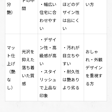
トの中
分
・幅広い
ほどのデ
い方
間
艶）
住宅に合
ザイン性
わせやす
は出にく
い
い
・デザイ
マッ
ン性・高
・汚れが
光沢を
おしゃ
ト仕
級感が高
目立ちや
抑えた
れ・外観
上げ
い
すい
落ち着
デザイン
（艶
・スタイ
・耐久性
いた質
を重視す
な
リッシュ
は艶あり
感
る方
し）
で上品な
より劣る
印象