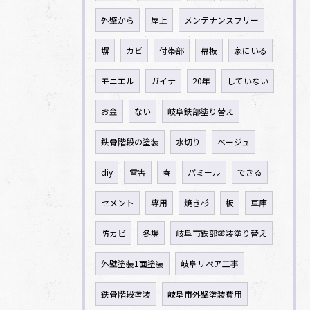
外壁から
屋上
メンテナンスフリー
塀
カビ
付帯部
幕板
家にいる
モニエル
ガイナ
20年
していない
お金
ない
岐阜鉄部塗り替え
鉄骨階段の塗装
水切り
ベージュ
diy
雪害
春
パミール
できる
セメント
専用
焼き杉
板
車庫
防カビ
冬場
岐阜市鉄部塗装塗り替え
外壁塗装1面塗装
岐阜リペア工事
鉄骨階段塗装
岐阜市外壁塗装費用