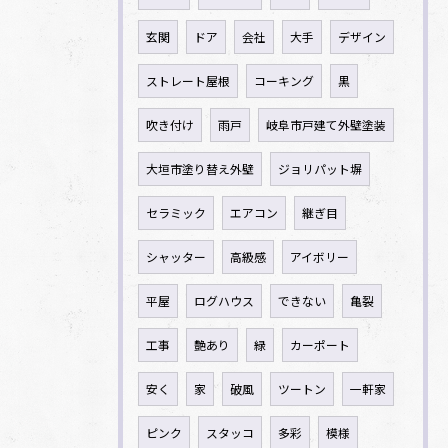
玄関
ドア
会社
大手
デザイン
ストレート屋根
コーキング
黒
吹き付け
雨戸
岐阜市戸建て外壁塗装
大垣市塗り替え外壁
ジョリパット塀
セラミック
エアコン
継ぎ目
シャッター
高級感
アイボリー
平屋
ログハウス
できない
亀裂
工事
艶あり
緑
カーポート
安く
家
破風
ツートン
一軒家
ピンク
スタッコ
多彩
模様