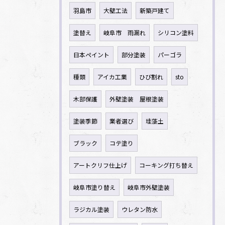
羽島市
大壁工法
新築戸建て
塗替え
岐阜市 雨漏れ
シリコン塗料
日本ペイント
部分塗装
パーゴラ
種類
アイカ工業
ひび割れ
sto
木部保護
外壁塗装 屋根塗装
塗装季節
業者選び
珪藻土
ブラック
コテ塗り
アートクリフ仕上げ
コーキング打ち替え
岐阜市塗り替え
岐阜市外壁塗装
ラジカル塗装
ウレタン防水