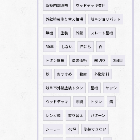
新築内部漆喰
ウッドデッキ費用
外壁塗装塗り替え相場
岐阜ジョリパット
無機
塗装
外壁
スレート屋根
30年
しない
日にち
白
トタン屋根
塗装価格
縁切り
2回目
秋
おすすめ
物置
外壁塗料
岐阜市外壁塗装トタン
屋根
サッシ
ウッドデッキ
隙間
トタン
錆
レンガ調
塗り替え
パターン
シーラー
40坪
塗装できない