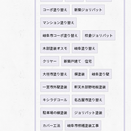
コーポ塗り替え
新築ジョリパット
マンション塗り替え
岐阜市コーポ塗り替え
校倉ジョリパット
木部塗装オスモ
岐阜塗り替え
クリヤー
新築戸建て 住宅
大垣市塗り替え
塀塗装
岐阜塗り壁
一宮市外壁塗装
軒天木部野地板塗装
キシラデコール
名古屋市塗り替え
駐車場の線塗装
ジョリパット塗装
カバー工法
岐阜市修繕塗装工事