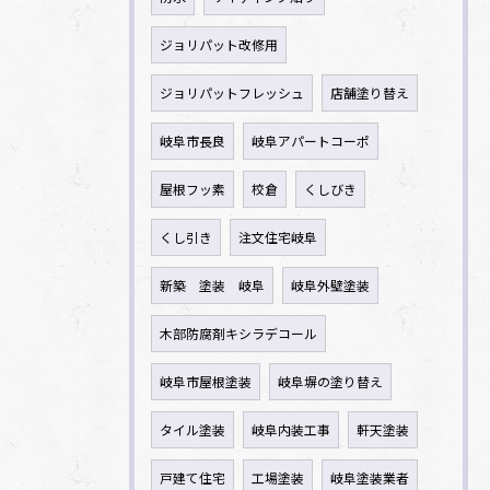
ジョリパット改修用
ジョリパットフレッシュ
店舗塗り替え
岐阜市長良
岐阜アパートコーポ
屋根フッ素
校倉
くしびき
くし引き
注文住宅岐阜
新築 塗装 岐阜
岐阜外壁塗装
木部防腐剤キシラデコール
岐阜市屋根塗装
岐阜塀の塗り替え
タイル塗装
岐阜内装工事
軒天塗装
戸建て住宅
工場塗装
岐阜塗装業者