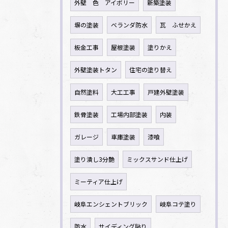
外壁 色 アイボリー
新築塗装
塀の塗装
ベランダ防水
瓦 ふせかえ
板金工事
屋根塗装
塗りかえ
外壁塗装トタン
住宅の塗り替え
自然塗料
大工工事
戸建外壁塗装
鉄骨塗装
工場内部塗装
内装
ガレージ
車庫塗装
漆喰
塗り潰し3分艶
ミックスサンド仕上げ
ミーティア仕上げ
岐阜エンシェントブリック
岐阜コテ塗り
防水
サイディング貼り