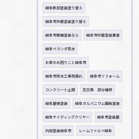
岐阜鉄部塗装塗り替え
岐阜市外壁塗装塗り替え
岐阜市無機塗装なら
岐阜市外壁塗装業者
岐阜ベランダ防水
お家のお困りこと岐阜市
岐阜市防水工事雨漏れ
岐阜市リフォーム
コンクリート土間
瓦交換 部分補修
岐阜屋根塗装
岐阜ガルバニウム鋼板塗装
岐阜サイディングクリヤー
岐阜市塗装屋
内部塗装岐阜市
レームファルべ岐阜