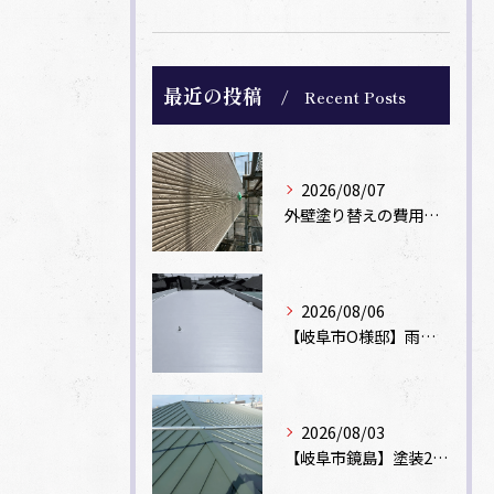
最近の投稿
Recent Posts
2026/08/07
外壁塗り替えの費用相場は？坪数別の価格目安と安く抑えるコツ【一級塗装士解説】
2026/08/06
【岐阜市O様邸】雨漏りを解消！塩ビシート機械固定工法による屋根防水工事
2026/08/03
【岐阜市鏡島】塗装2回のカラーベスト屋根をカバー工法でガルバリウム鋼板に改修！