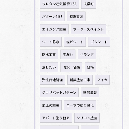
ウレタン通気緩衝工法
扶桑町
パターン付け
特殊塗装
エイジング塗装
ポーターズペイント
シート防水
塩ビシート
ゴムシート
防水工事
雨漏れ
ベランダ
治したい
防水 価格
価格
弾性目地処理
新築塗装工事
アイカ
ジョリパットパターン
鉄部塗装
錆止め塗装
コーポの塗り替え
アパート塗り替え
シリコン塗装