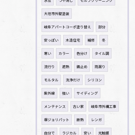
水性
つや消し
セルフクリーニング
大垣市外壁塗装
岐阜アパートコーポ塗り替え
部分
安っぽい
木造住宅
補修
冬
寒い
カラー
色分け
タイル調
流行り
遮熱
錆止め
雨漏り
モルタル
洗浄だけ
シリコン
紫外線
強い
サイディング
メンテナンス
古い家
岐阜市外構工事
塀ジョリパット
断熱
レンガ
自分で
ラジカル
安い
光触媒