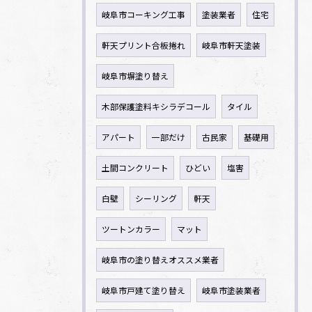
岐阜市コーキング工事
塗装業者
住宅
軒天プリント合板捲れ
岐阜市軒天塗装
岐阜市塀塗り替え
木部保護塗料キシラデコール
タイル
アパート
一部だけ
古民家
基礎用
土間コンクリート
ひどい
塩害
白壁
シーリング
軒天
ツートンカラー
マット
岐阜市の塗り替えオススメ業者
岐阜市戸建て塗り替え
岐阜市塗装業者