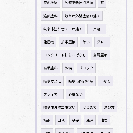
家の塗装
外壁塗装屋根塗装
瓦
遮熱塗料
岐阜市外壁塗装戸建て
岐阜市塗り替え 戸建て
一戸建て
陸屋根
折半屋根
薄い
グレー
コンクリート打ちっぱなし
金属屋根
高級塗料
外構
ブロック
岐阜オスモ
岐阜市内部塗装
下塗り
プライマー
必要ない
岐阜市外構工事安い
はじめて
選び方
梅雨
目地
基礎
洗浄
油性