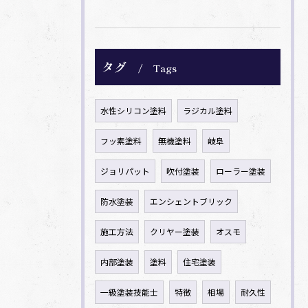
タグ
Tags
水性シリコン塗料
ラジカル塗料
フッ素塗料
無機塗料
岐阜
ジョリパット
吹付塗装
ローラー塗装
防水塗装
エンシェントブリック
施工方法
クリヤー塗装
オスモ
内部塗装
塗料
住宅塗装
一級塗装技能士
特徴
相場
耐久性