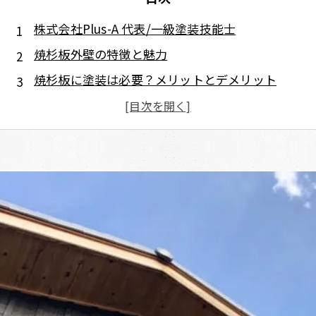
株式会社Plus-A 代表/一級塗装技能士
焼杉板外壁の特徴と魅力
焼杉板に塗装は必要？メリットとデメリット
メリット
デメリット
焼杉板に適した塗料の種類
浸透型塗料（オイルステインなど）
自然塗料（植物油系など）
高耐候型塗料（シリコン・フッ素系）
遮熱・断熱タイプ
塗装のタイミングと耐久性を高めるポイント
まとめ