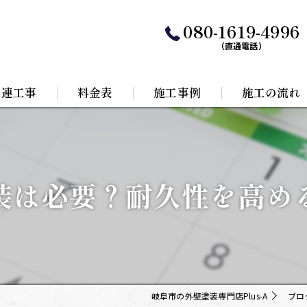
080-1619-4996
（直通電話）
関連工事
料金表
施工事例
施工の流れ
水工事
根リフォーム
装は必要？耐久性を高め
岐阜市の外壁塗装専門店Plus-A
ブロ