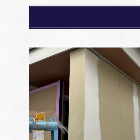
洗
わ
こ