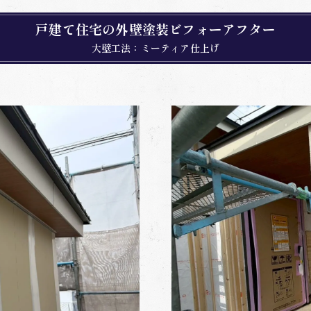
下塗り
戸建て住宅の外壁塗装ビフォーアフター
中塗り
大壁工法：ミーティア仕上げ
上塗り・ミーティア仕上げ
練されたニュートラルカラー「T1401」が引き出すモダン
現代的なスタイリッシュさと上品さの両立
グレーだから際立つ「陰影」のディテール
街並みに調和しつつ、手仕事の個性が光る
ずか3日で実現する、世界に一つだけの意匠性外壁
の記事の著者
株式会社Plus-A 代表/一級塗装技能士