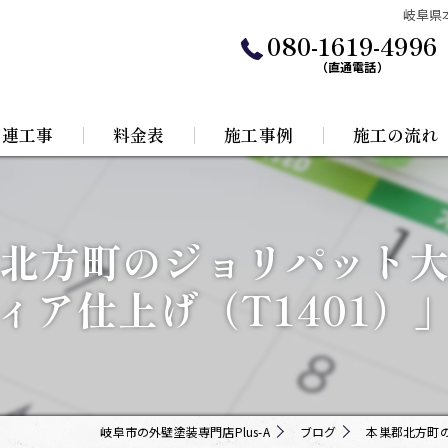
岐阜県
080-1619-4996
（直通電話）
関連工事
料金表
施工事例
施工の流れ
水工事
北方町のジョリパット
根リフォーム
ィア仕上げ（T1401）
岐阜市の外壁塗装専門店Plus-A
ブログ
本巣郡北方町の