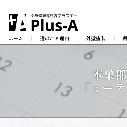
ホーム
選ばれる理由
外壁塗装
屋根塗装
防
本巣郡
店舗塗装
屋
「ミーテ