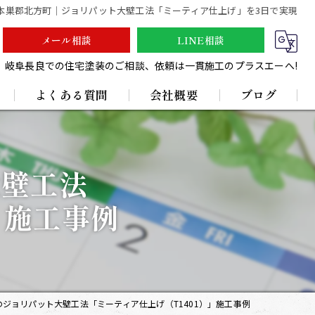
本巣郡北方町｜ジョリパット大壁工法「ミーティア仕上げ」を3日で実現
メール相談
LINE相談
岐阜長良での住宅塗装のご相談、依頼は一貫施工のプラスエーへ!
よくある質問
会社概要
ブログ
採用情報
大壁工法
」施工事例
ジョリパット大壁工法「ミーティア仕上げ（T1401）」施工事例