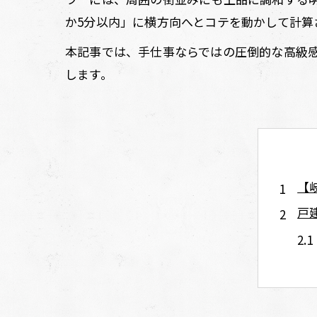
か5分以内」に横方向へとコテを動かして計
本記事では、手仕事ならではの圧倒的な高級
します。
【
戸
施