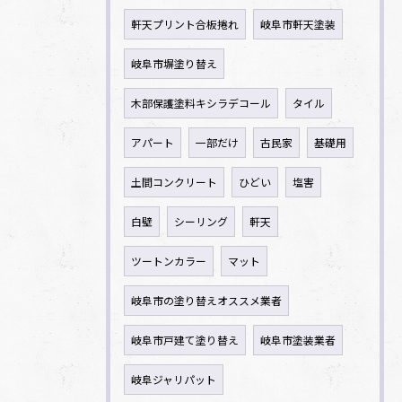
軒天プリント合板捲れ
岐阜市軒天塗装
岐阜市塀塗り替え
木部保護塗料キシラデコール
タイル
アパート
一部だけ
古民家
基礎用
土間コンクリート
ひどい
塩害
白壁
シーリング
軒天
ツートンカラー
マット
岐阜市の塗り替えオススメ業者
岐阜市戸建て塗り替え
岐阜市塗装業者
岐阜ジャリパット