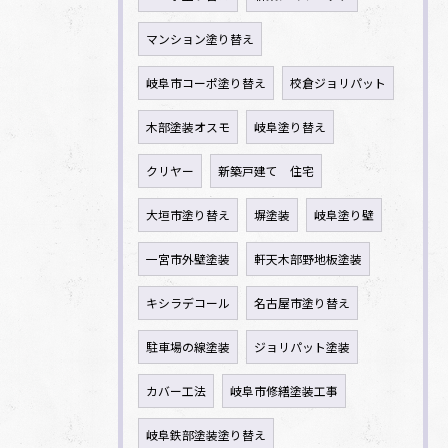
マンション塗り替え
岐阜市コーポ塗り替え
校倉ジョリパット
木部塗装オスモ
岐阜塗り替え
クリヤー
新築戸建て 住宅
大垣市塗り替え
塀塗装
岐阜塗り壁
一宮市外壁塗装
軒天木部野地板塗装
キシラデコール
名古屋市塗り替え
駐車場の線塗装
ジョリパット塗装
カバー工法
岐阜市修繕塗装工事
岐阜鉄部塗装塗り替え