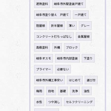
遮熱塗料
岐阜市外壁塗装戸建て
岐阜市塗り替え 戸建て
一戸建て
陸屋根
折半屋根
薄い
グレー
コンクリート打ちっぱなし
金属屋根
高級塗料
外構
ブロック
岐阜オスモ
岐阜市内部塗装
下塗り
プライマー
必要ない
岐阜市外構工事安い
はじめて
選び方
梅雨
目地
基礎
洗浄
油性
水性
つや消し
セルフクリーニング