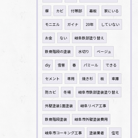
塀
カビ
付帯部
幕板
家にいる
モニエル
ガイナ
20年
していない
お金
ない
岐阜鉄部塗り替え
鉄骨階段の塗装
水切り
ベージュ
diy
雪害
春
パミール
できる
セメント
専用
焼き杉
板
車庫
防カビ
冬場
岐阜市鉄部塗装塗り替え
外壁塗装1面塗装
岐阜リペア工事
鉄骨階段塗装
岐阜市外壁塗装費用
岐阜市コーキング工事
塗装業者
住宅