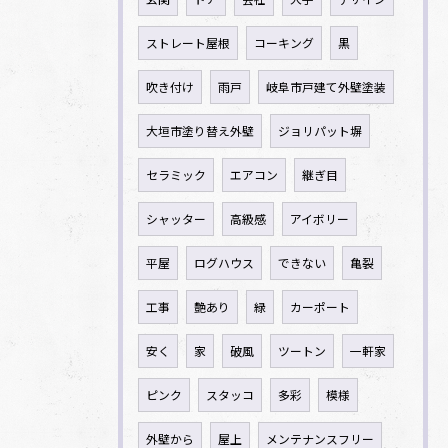
ストレート屋根
コーキング
黒
吹き付け
雨戸
岐阜市戸建て外壁塗装
大垣市塗り替え外壁
ジョリパット塀
セラミック
エアコン
継ぎ目
シャッター
高級感
アイボリー
平屋
ログハウス
できない
亀裂
工事
艶あり
緑
カーポート
安く
家
破風
ツートン
一軒家
ピンク
スタッコ
多彩
模様
外壁から
屋上
メンテナンスフリー