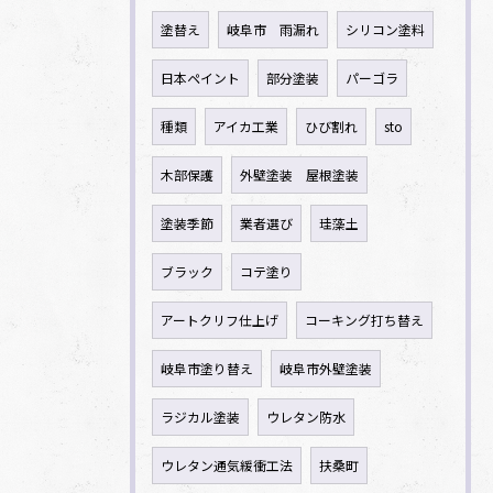
塗替え
岐阜市 雨漏れ
シリコン塗料
日本ペイント
部分塗装
パーゴラ
種類
アイカ工業
ひび割れ
sto
木部保護
外壁塗装 屋根塗装
塗装季節
業者選び
珪藻土
ブラック
コテ塗り
アートクリフ仕上げ
コーキング打ち替え
岐阜市塗り替え
岐阜市外壁塗装
ラジカル塗装
ウレタン防水
ウレタン通気緩衝工法
扶桑町