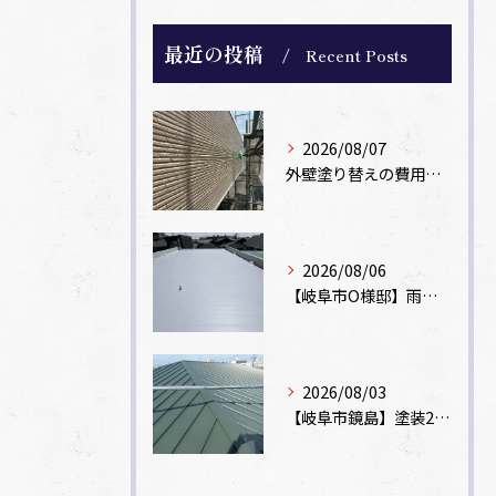
最近の投稿
Recent Posts
2026/08/07
外壁塗り替えの費用相場は？坪数別の価格目安と安く抑えるコツ【一級塗装士解説】
2026/08/06
【岐阜市O様邸】雨漏りを解消！塩ビシート機械固定工法による屋根防水工事
2026/08/03
【岐阜市鏡島】塗装2回のカラーベスト屋根をカバー工法でガルバリウム鋼板に改修！