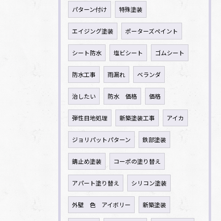
パターン付け
特殊塗装
エイジング塗装
ポーターズペイント
シート防水
塩ビシート
ゴムシート
防水工事
雨漏れ
ベランダ
治したい
防水 価格
価格
弾性目地処理
新築塗装工事
アイカ
ジョリパットパターン
鉄部塗装
錆止め塗装
コーポの塗り替え
アパート塗り替え
シリコン塗装
外壁 色 アイボリー
新築塗装