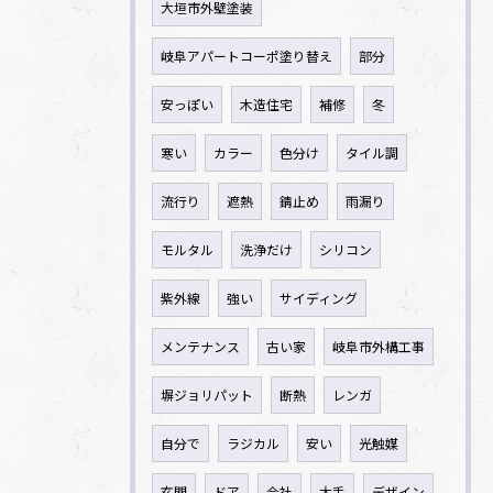
大垣市外壁塗装
岐阜アパートコーポ塗り替え
部分
安っぽい
木造住宅
補修
冬
寒い
カラー
色分け
タイル調
流行り
遮熱
錆止め
雨漏り
モルタル
洗浄だけ
シリコン
紫外線
強い
サイディング
メンテナンス
古い家
岐阜市外構工事
塀ジョリパット
断熱
レンガ
自分で
ラジカル
安い
光触媒
玄関
ドア
会社
大手
デザイン