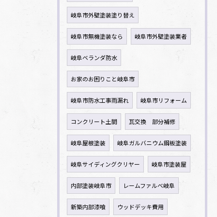
岐阜市外壁塗装塗り替え
岐阜市無機塗装なら
岐阜市外壁塗装業者
岐阜ベランダ防水
お家のお困りこと岐阜市
岐阜市防水工事雨漏れ
岐阜市リフォーム
コンクリート土間
瓦交換 部分補修
岐阜屋根塗装
岐阜ガルバニウム鋼板塗装
岐阜サイディングクリヤー
岐阜市塗装屋
内部塗装岐阜市
レームファルべ岐阜
新築内部漆喰
ウッドデッキ費用