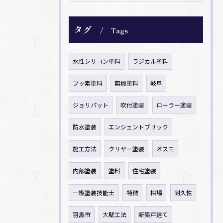
タグ
Tags
水性シリコン塗料
ラジカル塗料
フッ素塗料
無機塗料
岐阜
ジョリパット
吹付塗装
ローラー塗装
防水塗装
エンシェントブリック
施工方法
クリヤー塗装
オスモ
内部塗装
塗料
住宅塗装
一級塗装技能士
特徴
相場
耐久性
羽島市
大壁工法
新築戸建て