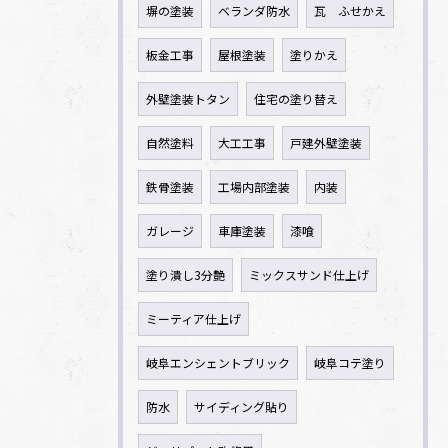
塀の塗装
ベランダ防水
瓦 ふせかえ
板金工事
屋根塗装
塗りかえ
外壁塗装トタン
住宅の塗り替え
自然塗料
大工工事
戸建外壁塗装
鉄骨塗装
工場内部塗装
内装
ガレージ
車庫塗装
漆喰
塗り潰し3分艶
ミックスサンド仕上げ
ミーティア仕上げ
岐阜エンシェントブリック
岐阜コテ塗り
防水
サイディング貼り