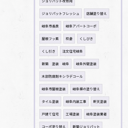
ジョリパット改修用
ジョリパットフレッシュ
店舗塗り替え
岐阜市長良
岐阜アパートコーポ
屋根フッ素
校倉
くしびき
くし引き
注文住宅岐阜
新築 塗装 岐阜
岐阜外壁塗装
木部防腐剤キシラデコール
岐阜市屋根塗装
岐阜塀の塗り替え
タイル塗装
岐阜内装工事
軒天塗装
戸建て住宅
工場塗装
岐阜塗装業者
コーポ塗り替え
新築ジョリパット