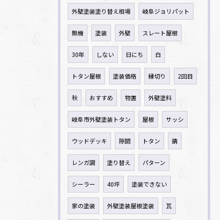
外壁塗装塗り替え相場
岐阜ジョリパット
無機
塗装
外壁
スレート屋根
30年
しない
日にち
白
トタン屋根
塗装価格
縁切り
2回目
秋
おすすめ
物置
外壁塗料
岐阜市外壁塗装トタン
屋根
サッシ
ウッドデッキ
隙間
トタン
錆
レンガ調
塗り替え
パターン
シーラー
40坪
塗装できない
家の塗装
外壁塗装屋根塗装
瓦