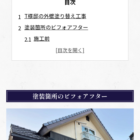
目次
T様邸の外壁塗り替え工事
塗装箇所のビフォアフター
施工前
施工後
施工詳細
高圧洗浄
コーキング工事
養生作業
塗装箇所のビフォアフター
外壁塗装（リシン）
外壁塗装（ガルバニウム鋼板）
外壁塗装（雨樋・シャッター）
塗装後作業