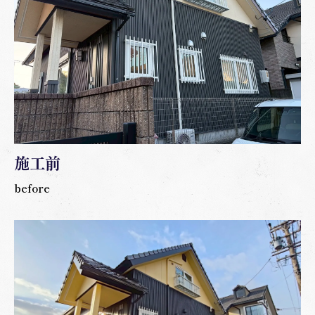
養生はがし
タッチアップ（直し塗り）
最終清掃・床掃除
作業完了
この記事の著者
株式会社Plus-A 代表/一級塗装技能士
施工前
before