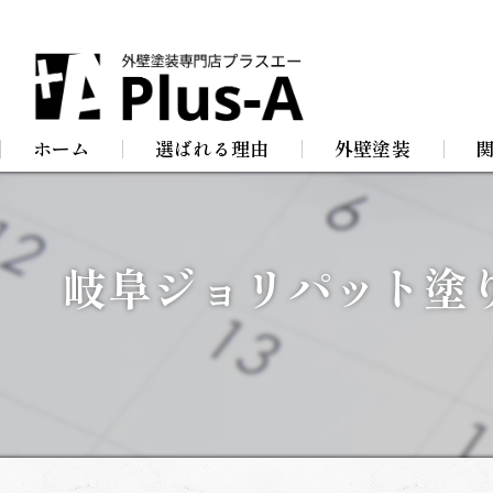
ホーム
選ばれる理由
外壁塗装
屋根塗装
防
岐阜ジョリパット塗
店舗塗装
屋