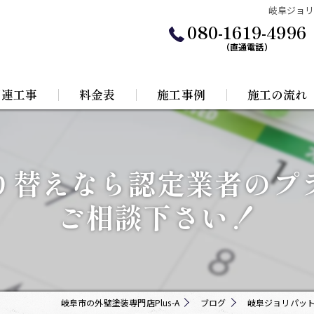
岐阜ジョ
080-1619-4996
（直通電話）
関連工事
料金表
施工事例
施工の流れ
水工事
り替えなら認定業者のプ
根リフォーム
ご相談下さい！
岐阜市の外壁塗装専門店Plus-A
ブログ
岐阜ジョリパッ