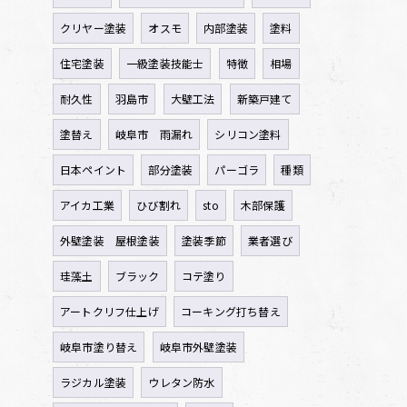
クリヤー塗装
オスモ
内部塗装
塗料
住宅塗装
一級塗装技能士
特徴
相場
耐久性
羽島市
大壁工法
新築戸建て
塗替え
岐阜市 雨漏れ
シリコン塗料
日本ペイント
部分塗装
パーゴラ
種類
アイカ工業
ひび割れ
sto
木部保護
外壁塗装 屋根塗装
塗装季節
業者選び
珪藻土
ブラック
コテ塗り
アートクリフ仕上げ
コーキング打ち替え
岐阜市塗り替え
岐阜市外壁塗装
ラジカル塗装
ウレタン防水