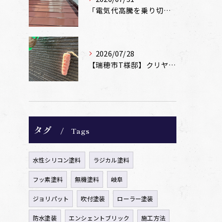
「電気代高騰を乗り切る！外壁・屋根の遮熱塗装でできる省エネ対策」
2026/07/28
【瑞穂市T様邸】クリヤー塗装とコーキング「後打ち」で新築時の美しさを再現
タグ
Tags
水性シリコン塗料
ラジカル塗料
フッ素塗料
無機塗料
岐阜
ジョリパット
吹付塗装
ローラー塗装
防水塗装
エンシェントブリック
施工方法