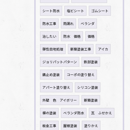
シート防水
塩ビシート
ゴムシート
防水工事
雨漏れ
ベランダ
治したい
防水 価格
価格
弾性目地処理
新築塗装工事
アイカ
ジョリパットパターン
鉄部塗装
錆止め塗装
コーポの塗り替え
アパート塗り替え
シリコン塗装
外壁 色 アイボリー
新築塗装
塀の塗装
ベランダ防水
瓦 ふせかえ
板金工事
屋根塗装
塗りかえ