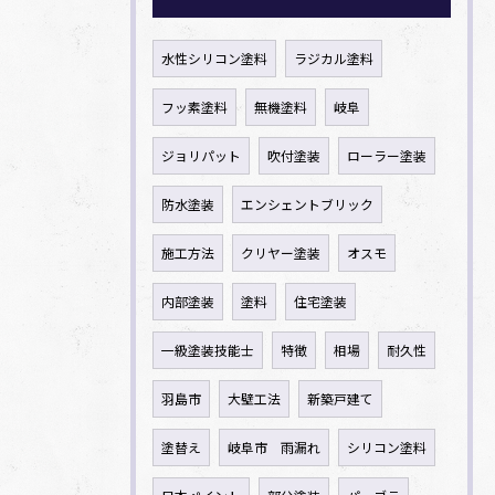
水性シリコン塗料
ラジカル塗料
フッ素塗料
無機塗料
岐阜
ジョリパット
吹付塗装
ローラー塗装
防水塗装
エンシェントブリック
施工方法
クリヤー塗装
オスモ
内部塗装
塗料
住宅塗装
一級塗装技能士
特徴
相場
耐久性
羽島市
大壁工法
新築戸建て
塗替え
岐阜市 雨漏れ
シリコン塗料