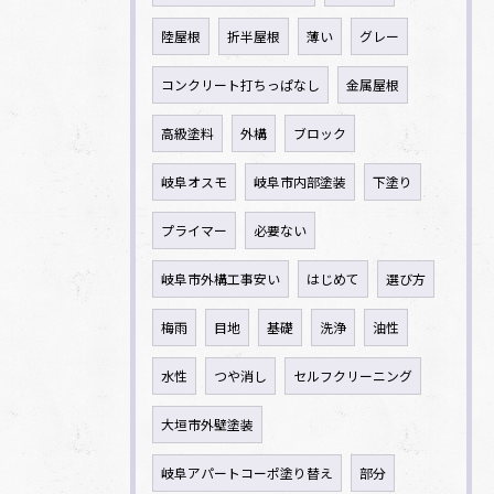
陸屋根
折半屋根
薄い
グレー
コンクリート打ちっぱなし
金属屋根
高級塗料
外構
ブロック
岐阜オスモ
岐阜市内部塗装
下塗り
プライマー
必要ない
岐阜市外構工事安い
はじめて
選び方
梅雨
目地
基礎
洗浄
油性
水性
つや消し
セルフクリーニング
大垣市外壁塗装
岐阜アパートコーポ塗り替え
部分