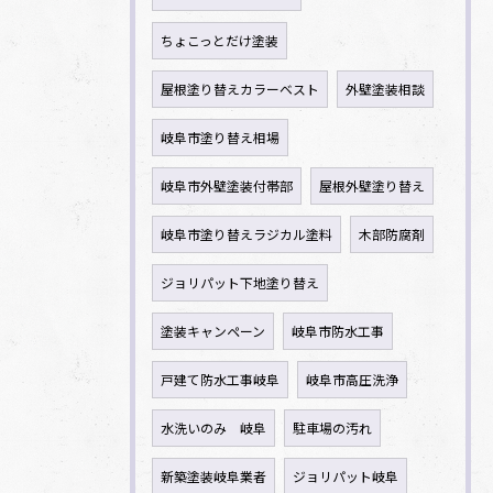
ちょこっとだけ塗装
屋根塗り替えカラーベスト
外壁塗装相談
岐阜市塗り替え相場
岐阜市外壁塗装付帯部
屋根外壁塗り替え
岐阜市塗り替えラジカル塗料
木部防腐剤
ジョリパット下地塗り替え
塗装キャンペーン
岐阜市防水工事
戸建て防水工事岐阜
岐阜市高圧洗浄
水洗いのみ 岐阜
駐車場の汚れ
新築塗装岐阜業者
ジョリパット岐阜