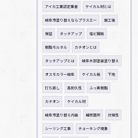
アイカ工業認定業者
ケイカル材とは
岐阜市塗り替えならプラスエー
施工後
保証
タッチアップ
塩ビ鋼板
樹脂モルタル
カチオンとは
タッチアップとは
岐阜木部塗装塗り替え
オスモカラー岐阜
ケイカル板
下地
打ち直し
高耐久性
ふっ素樹脂
カチオン
ケイカル材
岐阜市塗り替え内装
補修箇所
対候性
シーリング工事
チョーキング現象