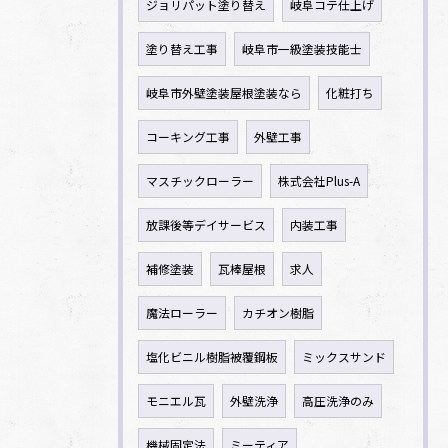
ジョリパット塗り替え
岐阜コテ仕上げ
塗り替え工事
岐阜市一級塗装技能士
岐阜市外壁塗装屋根塗装なら
化粧打ち
コーキング工事
外壁工事
マスチックローラー
株式会社Plus-A
放課後等デイサービス
内装工事
補修塗装
瓦棒屋根
求人
魔法ローラー
カチオン樹脂
塩化ビニル樹脂被覆鋼板
ミックスサンド
モニエル瓦
外壁洗浄
高圧洗浄のみ
機械固定法
ミーティア