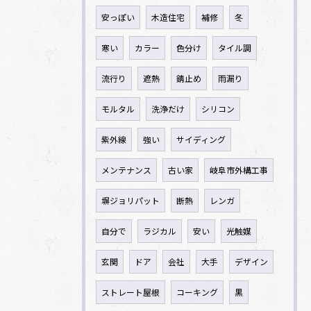
安っぽい
木造住宅
補修
冬
寒い
カラー
色分け
タイル調
流行り
遮熱
錆止め
雨漏り
モルタル
洗浄だけ
シリコン
紫外線
強い
サイディング
メンテナンス
古い家
岐阜市外構工事
塀ジョリパット
断熱
レンガ
自分で
ラジカル
安い
光触媒
玄関
ドア
会社
大手
デザイン
ストレート屋根
コーキング
黒