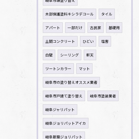
岐阜市塀塗り替え
木部保護塗料キシラデコール
タイル
アパート
一部だけ
古民家
基礎用
土間コンクリート
ひどい
塩害
白壁
シーリング
軒天
ツートンカラー
マット
岐阜市の塗り替えオススメ業者
岐阜市戸建て塗り替え
岐阜市塗装業者
岐阜ジャリパット
岐阜ジョリパットアイカ
岐阜新築ジョリパット