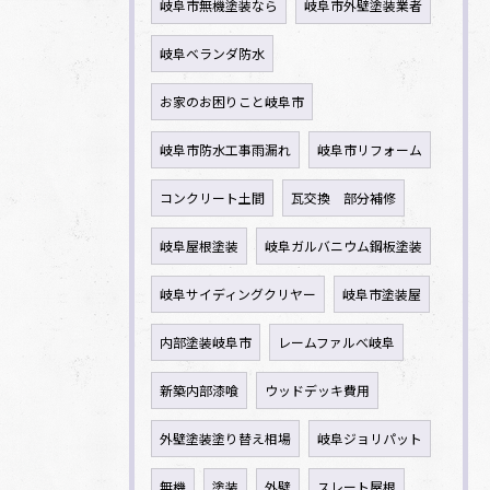
岐阜市無機塗装なら
岐阜市外壁塗装業者
岐阜ベランダ防水
お家のお困りこと岐阜市
岐阜市防水工事雨漏れ
岐阜市リフォーム
コンクリート土間
瓦交換 部分補修
岐阜屋根塗装
岐阜ガルバニウム鋼板塗装
岐阜サイディングクリヤー
岐阜市塗装屋
内部塗装岐阜市
レームファルべ岐阜
新築内部漆喰
ウッドデッキ費用
外壁塗装塗り替え相場
岐阜ジョリパット
無機
塗装
外壁
スレート屋根