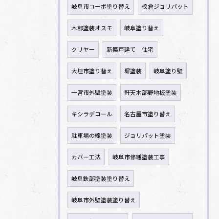
岐阜市コーポ塗り替え
校倉ジョリパット
木部塗装オスモ
岐阜塗り替え
クリヤー
新築戸建て 住宅
大垣市塗り替え
塀塗装
岐阜塗り壁
一宮市外壁塗装
軒天木部野地板塗装
キシラデコール
名古屋市塗り替え
駐車場の線塗装
ジョリパット塗装
カバー工法
岐阜市修繕塗装工事
岐阜鉄部塗装塗り替え
岐阜市外壁塗装塗り替え