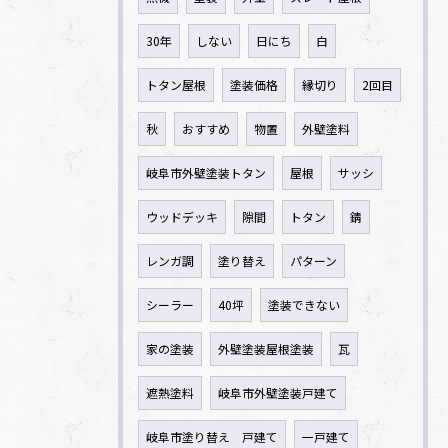
30年
しない
日にち
白
トタン屋根
塗装価格
縁切り
2回目
秋
おすすめ
物置
外壁塗料
岐阜市外壁塗装トタン
屋根
サッシ
ウッドデッキ
隙間
トタン
錆
レンガ調
塗り替え
パターン
シーラー
40坪
塗装できない
家の塗装
外壁塗装屋根塗装
瓦
遮熱塗料
岐阜市外壁塗装戸建て
岐阜市塗り替え 戸建て
一戸建て