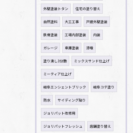
外壁塗装トタン
住宅の塗り替え
自然塗料
大工工事
戸建外壁塗装
鉄骨塗装
工場内部塗装
内装
ガレージ
車庫塗装
漆喰
塗り潰し3分艶
ミックスサンド仕上げ
ミーティア仕上げ
岐阜エンシェントブリック
岐阜コテ塗り
防水
サイディング貼り
ジョリパット改修用
ジョリパットフレッシュ
店舗塗り替え