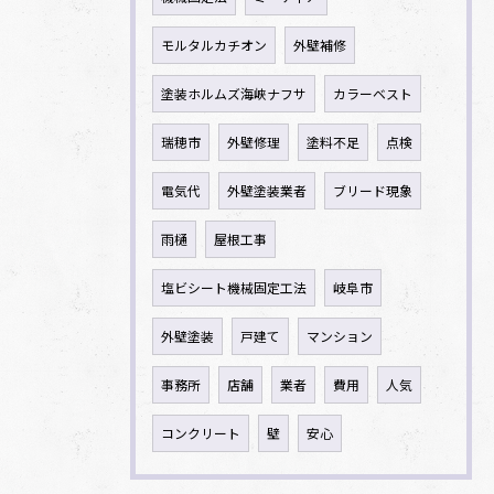
モルタルカチオン
外壁補修
塗装ホルムズ海峡ナフサ
カラーベスト
瑞穂市
外壁修理
塗料不足
点検
電気代
外壁塗装業者
ブリード現象
雨樋
屋根工事
塩ビシート機械固定工法
岐阜市
外壁塗装
戸建て
マンション
事務所
店舗
業者
費用
人気
コンクリート
壁
安心