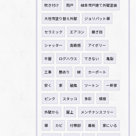
吹き付け
雨戸
岐阜市戸建て外壁塗装
大垣市塗り替え外壁
ジョリパット塀
セラミック
エアコン
継ぎ目
シャッター
高級感
アイボリー
平屋
ログハウス
できない
亀裂
工事
艶あり
緑
カーポート
安く
家
破風
ツートン
一軒家
ピンク
スタッコ
多彩
模様
外壁から
屋上
メンテナンスフリー
塀
カビ
付帯部
幕板
家にいる