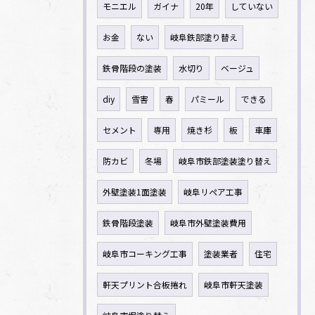
モニエル
ガイナ
20年
していない
お金
ない
岐阜鉄部塗り替え
鉄骨階段の塗装
水切り
ベージュ
diy
雪害
春
パミール
できる
セメント
専用
焼き杉
板
車庫
防カビ
冬場
岐阜市鉄部塗装塗り替え
外壁塗装1面塗装
岐阜リペア工事
鉄骨階段塗装
岐阜市外壁塗装費用
岐阜市コーキング工事
塗装業者
住宅
軒天プリント合板捲れ
岐阜市軒天塗装