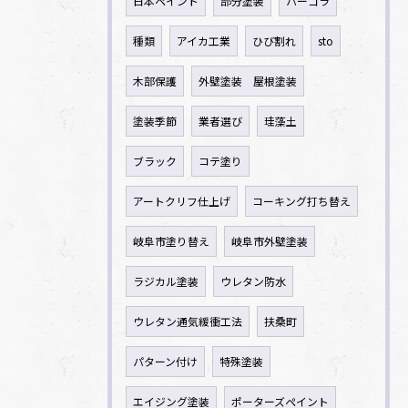
日本ペイント
部分塗装
パーゴラ
種類
アイカ工業
ひび割れ
sto
木部保護
外壁塗装 屋根塗装
塗装季節
業者選び
珪藻土
ブラック
コテ塗り
アートクリフ仕上げ
コーキング打ち替え
岐阜市塗り替え
岐阜市外壁塗装
ラジカル塗装
ウレタン防水
ウレタン通気緩衝工法
扶桑町
パターン付け
特殊塗装
エイジング塗装
ポーターズペイント