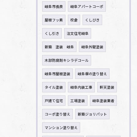
岐阜市長良
岐阜アパートコーポ
屋根フッ素
校倉
くしびき
くし引き
注文住宅岐阜
新築 塗装 岐阜
岐阜外壁塗装
木部防腐剤キシラデコール
岐阜市屋根塗装
岐阜塀の塗り替え
タイル塗装
岐阜内装工事
軒天塗装
戸建て住宅
工場塗装
岐阜塗装業者
コーポ塗り替え
新築ジョリパット
マンション塗り替え