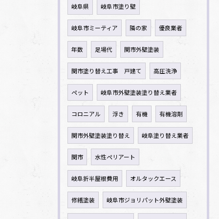
岐阜県
岐阜市塗り壁
岐阜市ミーティア
隣の家
優良業者
年数
足場代
関市外壁塗装
関市塗り替え工事 戸建て
高圧洗浄
ペット
岐阜市外壁塗装塗り替え業者
コロニアル
浮き
有機
有機溶剤
関市外壁塗装塗り替え
岐阜塗り替え業者
関市
水性ペリアート
岐阜折半屋根費用
オルタックエース
修繕塗装
岐阜市ジョリパット外壁塗装