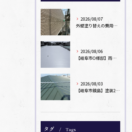
2026/08/07
外壁塗り替えの費用相場は？坪数別の価格目安と安く抑えるコツ【一級塗装士解説】
2026/08/06
【岐阜市O様邸】雨漏りを解消！塩ビシート機械固定工法による屋根防水工事
2026/08/03
【岐阜市鏡島】塗装2回のカラーベスト屋根をカバー工法でガルバリウム鋼板に改修！
タグ
Tags