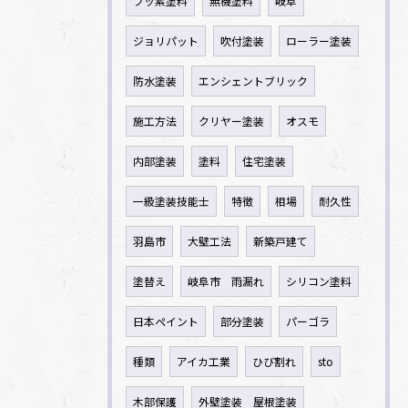
フッ素塗料
無機塗料
岐阜
ジョリパット
吹付塗装
ローラー塗装
防水塗装
エンシェントブリック
施工方法
クリヤー塗装
オスモ
内部塗装
塗料
住宅塗装
一級塗装技能士
特徴
相場
耐久性
羽島市
大壁工法
新築戸建て
塗替え
岐阜市 雨漏れ
シリコン塗料
日本ペイント
部分塗装
パーゴラ
種類
アイカ工業
ひび割れ
sto
木部保護
外壁塗装 屋根塗装