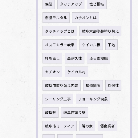
保証
タッチアップ
塩ビ鋼板
樹脂モルタル
カチオンとは
タッチアップとは
岐阜木部塗装塗り替え
オスモカラー岐阜
ケイカル板
下地
打ち直し
高耐久性
ふっ素樹脂
カチオン
ケイカル材
岐阜市塗り替え内装
補修箇所
対候性
シーリング工事
チョーキング現象
岐阜県
岐阜市塗り壁
岐阜市ミーティア
隣の家
優良業者