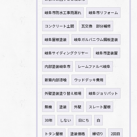
岐阜市防水工事雨漏れ
岐阜市リフォーム
コンクリート土間
瓦交換 部分補修
岐阜屋根塗装
岐阜ガルバニウム鋼板塗装
岐阜サイディングクリヤー
岐阜市塗装屋
内部塗装岐阜市
レームファルべ岐阜
新築内部漆喰
ウッドデッキ費用
外壁塗装塗り替え相場
岐阜ジョリパット
無機
塗装
外壁
スレート屋根
30年
しない
日にち
白
トタン屋根
塗装価格
縁切り
2回目