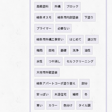
高級塗料
外構
ブロック
岐阜オスモ
岐阜市内部塗装
下塗り
プライマー
必要ない
岐阜市外構工事安い
はじめて
選び方
梅雨
目地
基礎
洗浄
油性
水性
つや消し
セルフクリーニング
大垣市外壁塗装
岐阜アパートコーポ塗り替え
部分
安っぽい
木造住宅
補修
冬
寒い
カラー
色分け
タイル調