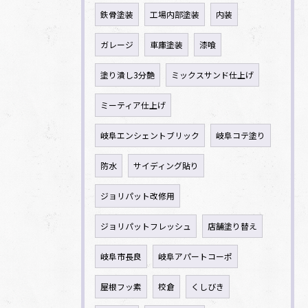
鉄骨塗装
工場内部塗装
内装
ガレージ
車庫塗装
漆喰
塗り潰し3分艶
ミックスサンド仕上げ
ミーティア仕上げ
岐阜エンシェントブリック
岐阜コテ塗り
防水
サイディング貼り
ジョリパット改修用
ジョリパットフレッシュ
店舗塗り替え
岐阜市長良
岐阜アパートコーポ
屋根フッ素
校倉
くしびき