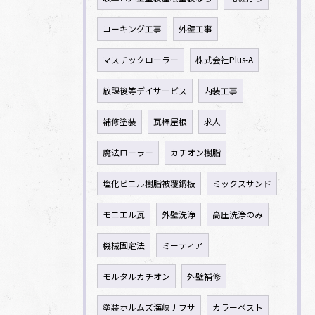
コーキング工事
外壁工事
マスチックローラー
株式会社Plus-A
放課後等デイサービス
内装工事
補修塗装
瓦棒屋根
求人
魔法ローラー
カチオン樹脂
塩化ビニル樹脂被覆鋼板
ミックスサンド
モニエル瓦
外壁洗浄
高圧洗浄のみ
機械固定法
ミーティア
モルタルカチオン
外壁補修
塗装ホルムズ海峡ナフサ
カラーベスト