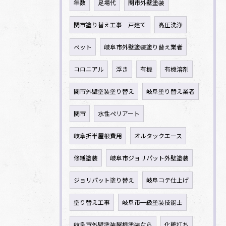
年数
足場代
関市外壁塗装
関市塗り替え工事 戸建て
高圧洗浄
ペット
岐阜市外壁塗装塗り替え業者
コロニアル
浮き
有機
有機溶剤
関市外壁塗装塗り替え
岐阜塗り替え業者
関市
水性ペリアート
岐阜折半屋根費用
オルタックエース
修繕塗装
岐阜市ジョリパット外壁塗装
ジョリパット塗り替え
岐阜コテ仕上げ
塗り替え工事
岐阜市一級塗装技能士
岐阜市外壁塗装屋根塗装なら
化粧打ち