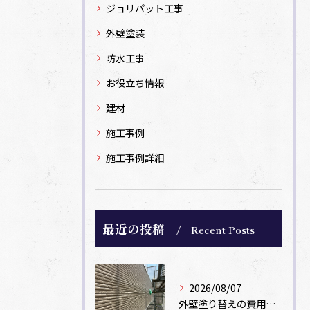
ジョリパット工事
外壁塗装
防水工事
お役立ち情報
建材
施工事例
施工事例詳細
最近の投稿
Recent Posts
2026/08/07
外壁塗り替えの費用相場は？坪数別の価格目安と安く抑えるコツ【一級塗装士解説】