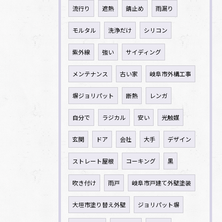
流行り
遮熱
錆止め
雨漏り
モルタル
洗浄だけ
シリコン
紫外線
強い
サイディング
メンテナンス
古い家
岐阜市外構工事
塀ジョリパット
断熱
レンガ
自分で
ラジカル
安い
光触媒
玄関
ドア
会社
大手
デザイン
ストレート屋根
コーキング
黒
吹き付け
雨戸
岐阜市戸建て外壁塗装
大垣市塗り替え外壁
ジョリパット塀