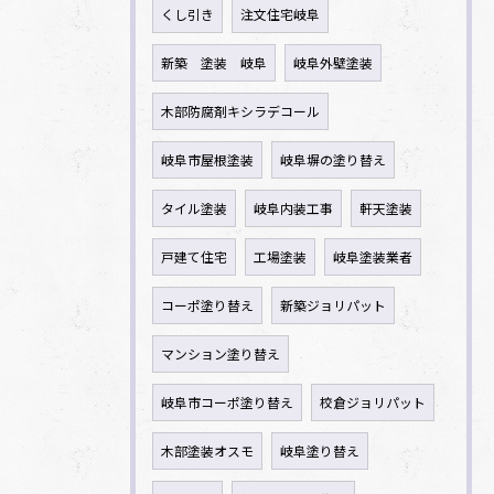
くし引き
注文住宅岐阜
新築 塗装 岐阜
岐阜外壁塗装
木部防腐剤キシラデコール
岐阜市屋根塗装
岐阜塀の塗り替え
タイル塗装
岐阜内装工事
軒天塗装
戸建て住宅
工場塗装
岐阜塗装業者
コーポ塗り替え
新築ジョリパット
マンション塗り替え
岐阜市コーポ塗り替え
校倉ジョリパット
木部塗装オスモ
岐阜塗り替え