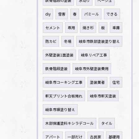
鉄骨階段の塗装
水切り
ベージュ
diy
雪害
春
パミール
できる
セメント
専用
焼き杉
板
車庫
防カビ
冬場
岐阜市鉄部塗装塗り替え
外壁塗装1面塗装
岐阜リペア工事
鉄骨階段塗装
岐阜市外壁塗装費用
岐阜市コーキング工事
塗装業者
住宅
軒天プリント合板捲れ
岐阜市軒天塗装
岐阜市塀塗り替え
木部保護塗料キシラデコール
タイル
アパート
一部だけ
古民家
基礎用