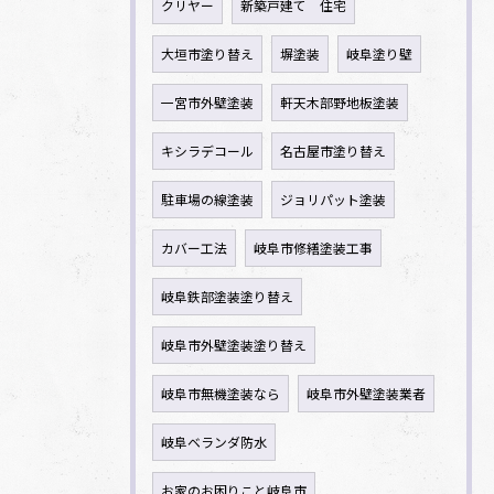
クリヤー
新築戸建て 住宅
大垣市塗り替え
塀塗装
岐阜塗り壁
一宮市外壁塗装
軒天木部野地板塗装
キシラデコール
名古屋市塗り替え
駐車場の線塗装
ジョリパット塗装
カバー工法
岐阜市修繕塗装工事
岐阜鉄部塗装塗り替え
岐阜市外壁塗装塗り替え
岐阜市無機塗装なら
岐阜市外壁塗装業者
岐阜ベランダ防水
お家のお困りこと岐阜市