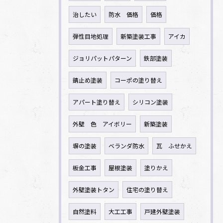
治したい
防水 価格
価格
弾性目地処理
新築塗装工事
アイカ
ジョリパットパターン
鉄部塗装
錆止め塗装
コーポの塗り替え
アパート塗り替え
シリコン塗装
外壁 色 アイボリー
新築塗装
塀の塗装
ベランダ防水
瓦 ふせかえ
板金工事
屋根塗装
塗りかえ
外壁塗装トタン
住宅の塗り替え
自然塗料
大工工事
戸建外壁塗装