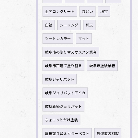
土間コンクリート
ひどい
塩害
白壁
シーリング
軒天
ツートンカラー
マット
岐阜市の塗り替えオススメ業者
岐阜市戸建て塗り替え
岐阜市塗装業者
岐阜ジャリパット
岐阜ジョリパットアイカ
岐阜新築ジョリパット
ちょこっとだけ塗装
屋根塗り替えカラーベスト
外壁塗装相談