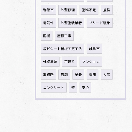
瑞穂市
外壁修理
塗料不足
点検
電気代
外壁塗装業者
ブリード現象
雨樋
屋根工事
塩ビシート機械固定工法
岐阜市
外壁塗装
戸建て
マンション
事務所
店舗
業者
費用
人気
コンクリート
壁
安心