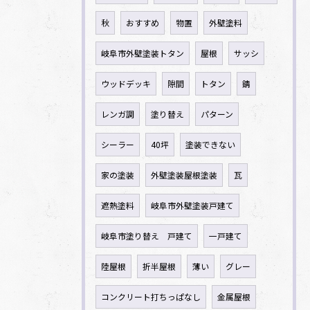
秋
おすすめ
物置
外壁塗料
岐阜市外壁塗装トタン
屋根
サッシ
ウッドデッキ
隙間
トタン
錆
レンガ調
塗り替え
パターン
シーラー
40坪
塗装できない
家の塗装
外壁塗装屋根塗装
瓦
遮熱塗料
岐阜市外壁塗装戸建て
岐阜市塗り替え 戸建て
一戸建て
陸屋根
折半屋根
薄い
グレー
コンクリート打ちっぱなし
金属屋根