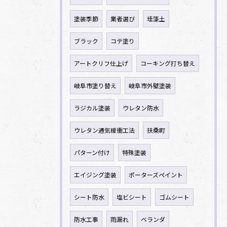
塗装季節
業者選び
珪藻土
ブラック
コテ塗り
アートクリフ仕上げ
コーキング打ち替え
岐阜市塗り替え
岐阜市外壁塗装
ラジカル塗装
ウレタン防水
ウレタン通気緩衝工法
扶桑町
パターン付け
特殊塗装
エイジング塗装
ポーターズペイント
シート防水
塩ビシート
ゴムシート
防水工事
雨漏れ
ベランダ