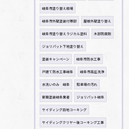
岐阜市塗り替え相場
岐阜市外壁塗装付帯部
屋根外壁塗り替え
岐阜市塗り替えラジカル塗料
木部防腐剤
ジョリパット下地塗り替え
塗装キャンペーン
岐阜市防水工事
戸建て防水工事岐阜
岐阜市高圧洗浄
水洗いのみ 岐阜
駐車場の汚れ
新築塗装岐阜業者
ジョリパット岐阜
サイディング目地コーキング
サイディングクリヤー後コーキング工事