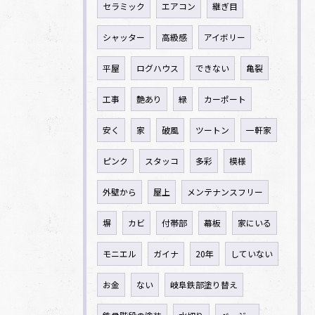
セラミック
エアコン
継ぎ目
シャッター
高級感
アイボリー
平屋
ログハウス
できない
亀裂
工事
艶あり
緑
カーポート
安く
家
破風
ツートン
一軒家
ピンク
スタッコ
多彩
模様
外壁から
屋上
メンテナンスフリー
塀
カビ
付帯部
幕板
家にいる
モニエル
ガイナ
20年
していない
お金
ない
岐阜鉄部塗り替え