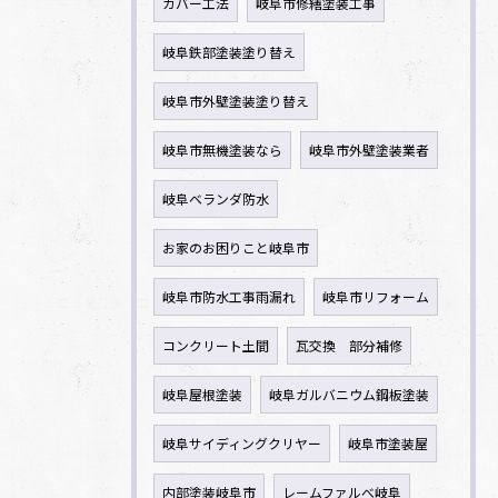
カバー工法
岐阜市修繕塗装工事
岐阜鉄部塗装塗り替え
岐阜市外壁塗装塗り替え
岐阜市無機塗装なら
岐阜市外壁塗装業者
岐阜ベランダ防水
お家のお困りこと岐阜市
岐阜市防水工事雨漏れ
岐阜市リフォーム
コンクリート土間
瓦交換 部分補修
岐阜屋根塗装
岐阜ガルバニウム鋼板塗装
岐阜サイディングクリヤー
岐阜市塗装屋
内部塗装岐阜市
レームファルべ岐阜