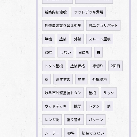
新築内部漆喰
ウッドデッキ費用
外壁塗装塗り替え相場
岐阜ジョリパット
無機
塗装
外壁
スレート屋根
30年
しない
日にち
白
トタン屋根
塗装価格
縁切り
2回目
秋
おすすめ
物置
外壁塗料
岐阜市外壁塗装トタン
屋根
サッシ
ウッドデッキ
隙間
トタン
錆
レンガ調
塗り替え
パターン
シーラー
40坪
塗装できない