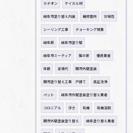
カチオン
ケイカル材
岐阜市塗り替え内装
補修箇所
対候性
シーリング工事
チョーキング現象
岐阜県
岐阜市塗り壁
岐阜市ミーティア
隣の家
優良業者
年数
足場代
関市外壁塗装
関市塗り替え工事 戸建て
高圧洗浄
ペット
岐阜市外壁塗装塗り替え業者
コロニアル
浮き
有機
有機溶剤
関市外壁塗装塗り替え
岐阜塗り替え業者