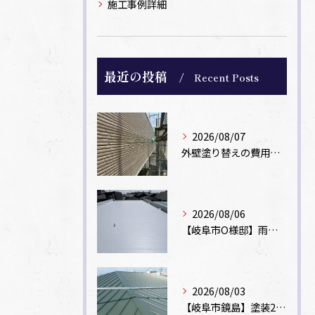
施工事例詳細
最近の投稿
Recent Posts
2026/08/07
外壁塗り替えの費用相場は？坪数別の価格目安と安く抑えるコツ【一級塗装士解説】
2026/08/06
【岐阜市O様邸】雨漏りを解消！塩ビシート機械固定工法による屋根防水工事
2026/08/03
【岐阜市鏡島】塗装2回のカラーベスト屋根をカバー工法でガルバリウム鋼板に改修！