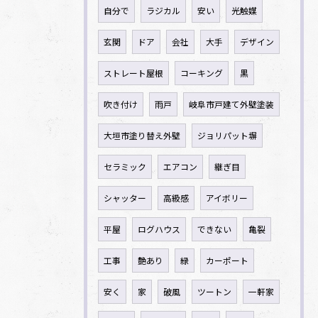
自分で
ラジカル
安い
光触媒
玄関
ドア
会社
大手
デザイン
ストレート屋根
コーキング
黒
吹き付け
雨戸
岐阜市戸建て外壁塗装
大垣市塗り替え外壁
ジョリパット塀
セラミック
エアコン
継ぎ目
シャッター
高級感
アイボリー
平屋
ログハウス
できない
亀裂
工事
艶あり
緑
カーポート
安く
家
破風
ツートン
一軒家