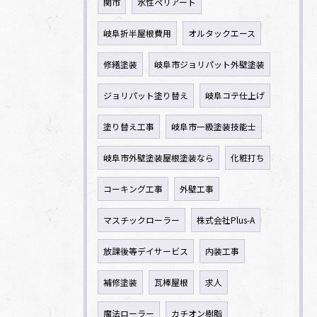
関市
水性ペリアート
岐阜折半屋根費用
オルタックエース
修繕塗装
岐阜市ジョリパット外壁塗装
ジョリパット塗り替え
岐阜コテ仕上げ
塗り替え工事
岐阜市一級塗装技能士
岐阜市外壁塗装屋根塗装なら
化粧打ち
コーキング工事
外壁工事
マスチックローラー
株式会社Plus-A
放課後等デイサービス
内装工事
補修塗装
瓦棒屋根
求人
魔法ローラー
カチオン樹脂