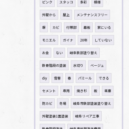
ピンク
スタッコ
多彩
模様
外壁から
屋上
メンテナンスフリー
塀
カビ
付帯部
幕板
家にいる
モニエル
ガイナ
20年
していない
お金
ない
岐阜鉄部塗り替え
鉄骨階段の塗装
水切り
ベージュ
diy
雪害
春
パミール
できる
セメント
専用
焼き杉
板
車庫
防カビ
冬場
岐阜市鉄部塗装塗り替え
外壁塗装1面塗装
岐阜リペア工事
鉄骨階段塗装
岐阜市外壁塗装費用