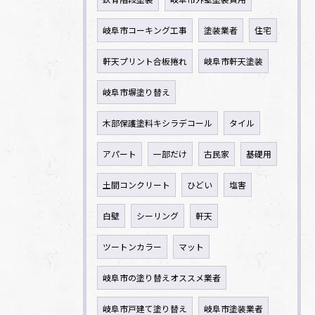
岐阜市コーキング工事
塗装業者
住宅
軒天プリント合板捲れ
岐阜市軒天塗装
岐阜市塀塗り替え
木部保護塗料キシラデコール
タイル
アパート
一部だけ
古民家
基礎用
土間コンクリート
ひどい
塩害
白壁
シーリング
軒天
ツートンカラー
マット
岐阜市の塗り替えオススメ業者
岐阜市戸建て塗り替え
岐阜市塗装業者