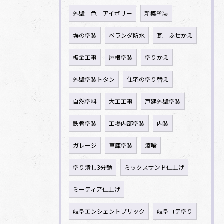
外壁 色 アイボリー
新築塗装
塀の塗装
ベランダ防水
瓦 ふせかえ
板金工事
屋根塗装
塗りかえ
外壁塗装トタン
住宅の塗り替え
自然塗料
大工工事
戸建外壁塗装
鉄骨塗装
工場内部塗装
内装
ガレージ
車庫塗装
漆喰
塗り潰し3分艶
ミックスサンド仕上げ
ミーティア仕上げ
岐阜エンシェントブリック
岐阜コテ塗り