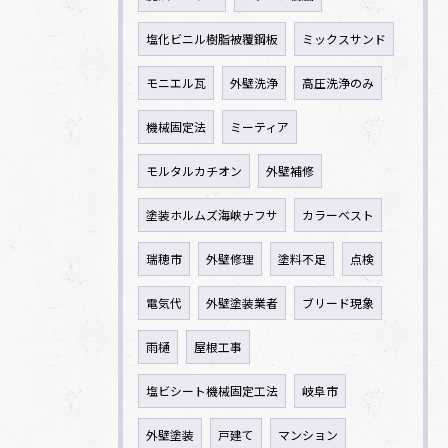
塩化ビニル樹脂被覆鋼板
ミックスサンド
モニエル瓦
外壁洗浄
高圧洗浄のみ
機械固定法
ミーティア
モルタルカチオン
外壁補修
塗装ホルムズ海峡ナフサ
カラーベスト
瑞穂市
外壁修理
塗料不足
点検
電気代
外壁塗装業者
ブリード現象
雨樋
屋根工事
塩ビシート機械固定工法
岐阜市
外壁塗装
戸建て
マンション