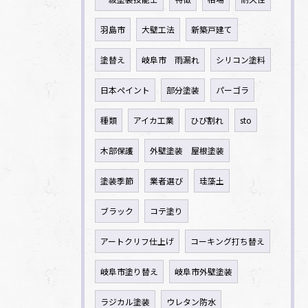
羽島市
大壁工法
新築戸建て
塗替え
岐阜市 雨漏れ
シリコン塗料
日本ペイント
部分塗装
パーゴラ
種類
アイカ工業
ひび割れ
sto
木部保護
外壁塗装 屋根塗装
塗装季節
業者選び
珪藻土
ブラック
コテ塗り
アートクリフ仕上げ
コーキング打ち替え
岐阜市塗り替え
岐阜市外壁塗装
ラジカル塗装
ウレタン防水