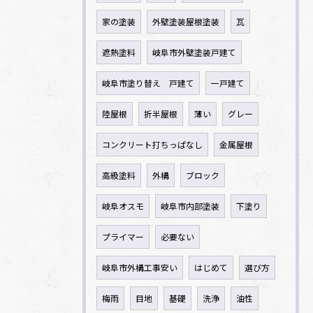
家の塗装
外壁塗装屋根塗装
瓦
遮熱塗料
岐阜市外壁塗装戸建て
岐阜市塗り替え 戸建て
一戸建て
陸屋根
折半屋根
薄い
グレー
コンクリート打ちっぱなし
金属屋根
高級塗料
外構
ブロック
岐阜オスモ
岐阜市内部塗装
下塗り
プライマー
必要ない
岐阜市外構工事安い
はじめて
選び方
梅雨
目地
基礎
洗浄
油性