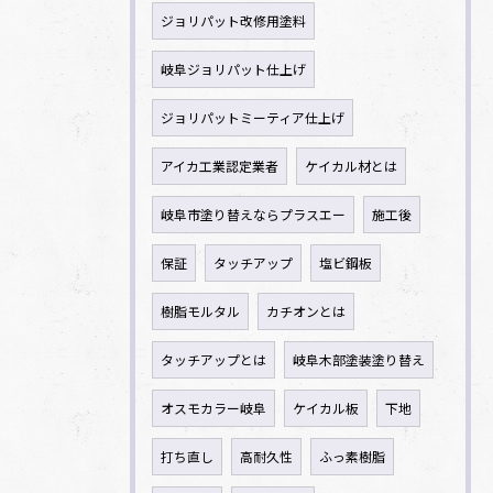
ジョリパット改修用塗料
岐阜ジョリパット仕上げ
ジョリパットミーティア仕上げ
アイカ工業認定業者
ケイカル材とは
岐阜市塗り替えならプラスエー
施工後
保証
タッチアップ
塩ビ鋼板
樹脂モルタル
カチオンとは
タッチアップとは
岐阜木部塗装塗り替え
オスモカラー岐阜
ケイカル板
下地
打ち直し
高耐久性
ふっ素樹脂