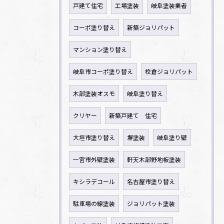
戸建て住宅
工場塗装
岐阜塗装業者
コーポ塗り替え
新築ジョリパット
マンション塗り替え
岐阜市コーポ塗り替え
校倉ジョリパット
木部塗装オスモ
岐阜塗り替え
クリヤー
新築戸建て 住宅
大垣市塗り替え
塀塗装
岐阜塗り壁
一宮市外壁塗装
軒天木部野地板塗装
キシラデコール
名古屋市塗り替え
駐車場の線塗装
ジョリパット塗装