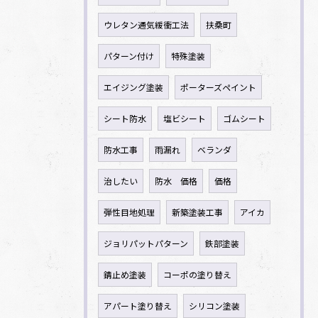
ウレタン通気緩衝工法
扶桑町
パターン付け
特殊塗装
エイジング塗装
ポーターズペイント
シート防水
塩ビシート
ゴムシート
防水工事
雨漏れ
ベランダ
治したい
防水 価格
価格
弾性目地処理
新築塗装工事
アイカ
ジョリパットパターン
鉄部塗装
錆止め塗装
コーポの塗り替え
アパート塗り替え
シリコン塗装