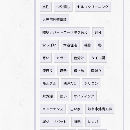
水性
つや消し
セルフクリーニング
大垣市外壁塗装
岐阜アパートコーポ塗り替え
部分
安っぽい
木造住宅
補修
冬
寒い
カラー
色分け
タイル調
流行り
遮熱
錆止め
雨漏り
モルタル
洗浄だけ
シリコン
紫外線
強い
サイディング
メンテナンス
古い家
岐阜市外構工事
塀ジョリパット
断熱
レンガ