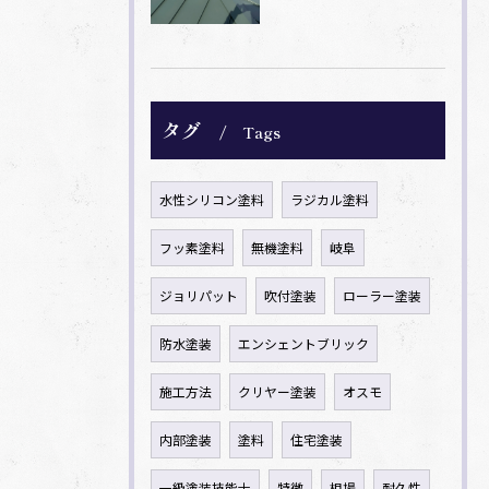
タグ
Tags
水性シリコン塗料
ラジカル塗料
フッ素塗料
無機塗料
岐阜
ジョリパット
吹付塗装
ローラー塗装
防水塗装
エンシェントブリック
施工方法
クリヤー塗装
オスモ
内部塗装
塗料
住宅塗装
一級塗装技能士
特徴
相場
耐久性