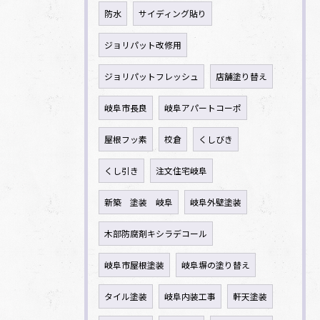
防水
サイディング貼り
ジョリパット改修用
ジョリパットフレッシュ
店舗塗り替え
岐阜市長良
岐阜アパートコーポ
屋根フッ素
校倉
くしびき
くし引き
注文住宅岐阜
新築 塗装 岐阜
岐阜外壁塗装
木部防腐剤キシラデコール
岐阜市屋根塗装
岐阜塀の塗り替え
タイル塗装
岐阜内装工事
軒天塗装