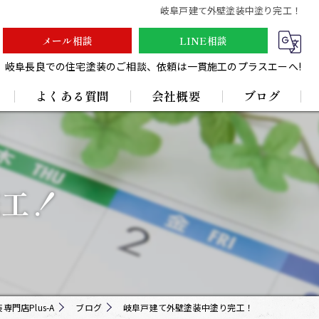
岐阜戸建て外壁塗装中塗り完工！
メール相談
LINE相談
岐阜長良での住宅塗装のご相談、依頼は一貫施工のプラスエーへ!
よくある質問
会社概要
ブログ
採用情報
完工！
門店Plus-A
ブログ
岐阜戸建て外壁塗装中塗り完工！