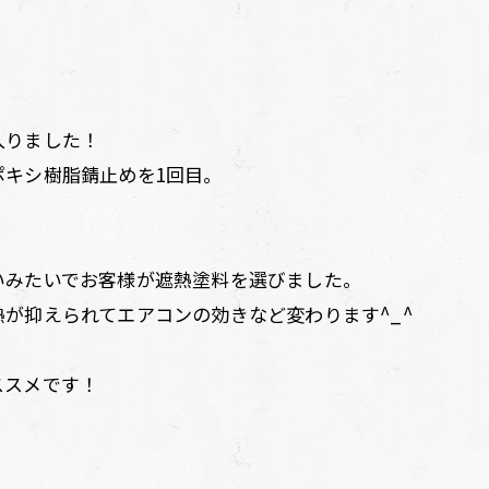
。
入りました！
ポキシ樹脂錆止めを1回目。
。
いみたいでお客様が遮熱塗料を選びました。
が抑えられてエアコンの効きなど変わります^_^
ススメです！