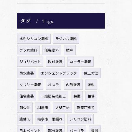
タグ
Tags
水性シリコン塗料
ラジカル塗料
フッ素塗料
無機塗料
岐阜
ジョリパット
吹付塗装
ローラー塗装
防水塗装
エンシェントブリック
施工方法
クリヤー塗装
オスモ
内部塗装
塗料
住宅塗装
一級塗装技能士
特徴
相場
耐久性
羽島市
大壁工法
新築戸建て
塗替え
岐阜市 雨漏れ
シリコン塗料
日本ペイント
部分塗装
パーゴラ
種類