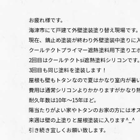
お疲れ様です。
海津市にて戸建て外壁塗装塗り替え現場です
現在、錆止め塗装が終わり外壁塗装中塗りに
クールテクトプライマー遮熱塗料用下塗りエ
2回目はクールテクトsi遮熱塗料シリコンです
3回目も同じ塗料を塗装します！
屋根も壁もトタンなので夏はかなり室内が暑
費用は通常シリコンよりかかりますがかなり熱
耐久年数は10年〜15年ほど。
陽当たりがよい家やトタンのお家の方にはオ
来週は壁の上塗りと屋根塗装に入ります^_^
引き続き宜しくお願い致します。