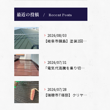
最近の投稿
Recent Posts
2026/08/03
【岐阜市鏡島】塗装2回のカラーベスト屋根をカバー工法でガルバリウム鋼板に改修！
2026/07/31
「電気代高騰を乗り切る！外壁・屋根の遮熱塗装でできる省エネ対策」
2026/07/28
【瑞穂市T様邸】クリヤー塗装とコーキング「後打ち」で新築時の美しさを再現