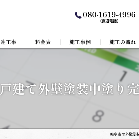
080-1619-4996
（直通電話）
関連工事
料金表
施工事例
施工の流れ
水工事
根リフォーム
戸建て外壁塗装中塗り
岐阜市の外壁塗装専