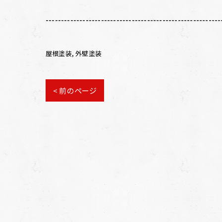
---------------------------------------------------------
屋根塗装
外壁塗装
< 前のページ