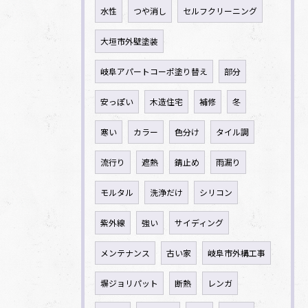
水性
つや消し
セルフクリーニング
大垣市外壁塗装
岐阜アパートコーポ塗り替え
部分
安っぽい
木造住宅
補修
冬
寒い
カラー
色分け
タイル調
流行り
遮熱
錆止め
雨漏り
モルタル
洗浄だけ
シリコン
紫外線
強い
サイディング
メンテナンス
古い家
岐阜市外構工事
塀ジョリパット
断熱
レンガ