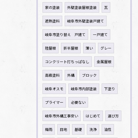
家の塗装
外壁塗装屋根塗装
瓦
遮熱塗料
岐阜市外壁塗装戸建て
岐阜市塗り替え 戸建て
一戸建て
陸屋根
折半屋根
薄い
グレー
コンクリート打ちっぱなし
金属屋根
高級塗料
外構
ブロック
岐阜オスモ
岐阜市内部塗装
下塗り
プライマー
必要ない
岐阜市外構工事安い
はじめて
選び方
梅雨
目地
基礎
洗浄
油性