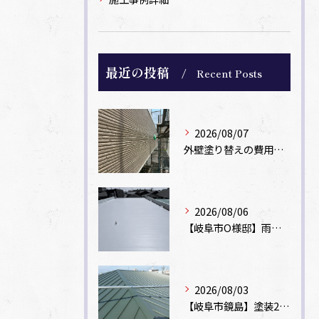
最近の投稿
Recent Posts
2026/08/07
外壁塗り替えの費用相場は？坪数別の価格目安と安く抑えるコツ【一級塗装士解説】
2026/08/06
【岐阜市O様邸】雨漏りを解消！塩ビシート機械固定工法による屋根防水工事
2026/08/03
【岐阜市鏡島】塗装2回のカラーベスト屋根をカバー工法でガルバリウム鋼板に改修！