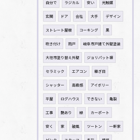
自分で
ラジカル
安い
光触媒
玄関
ドア
会社
大手
デザイン
ストレート屋根
コーキング
黒
吹き付け
雨戸
岐阜市戸建て外壁塗装
大垣市塗り替え外壁
ジョリパット塀
セラミック
エアコン
継ぎ目
シャッター
高級感
アイボリー
平屋
ログハウス
できない
亀裂
工事
艶あり
緑
カーポート
安く
家
破風
ツートン
一軒家
ピンク
スタッコ
多彩
模様