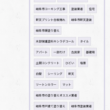
岐阜市コーキング工事
塗装業者
住宅
軒天プリント合板捲れ
岐阜市軒天塗装
岐阜市塀塗り替え
木部保護塗料キシラデコール
タイル
アパート
一部だけ
古民家
基礎用
土間コンクリート
ひどい
塩害
白壁
シーリング
軒天
ツートンカラー
マット
岐阜市の塗り替えオススメ業者
岐阜市戸建て塗り替え
岐阜市塗装業者