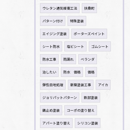
ウレタン通気緩衝工法
扶桑町
パターン付け
特殊塗装
エイジング塗装
ポーターズペイント
シート防水
塩ビシート
ゴムシート
防水工事
雨漏れ
ベランダ
治したい
防水 価格
価格
弾性目地処理
新築塗装工事
アイカ
ジョリパットパターン
鉄部塗装
錆止め塗装
コーポの塗り替え
アパート塗り替え
シリコン塗装