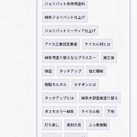
ジョリパット改修用塗料
岐阜ジョリパット仕上げ
ジョリパットミーティア仕上げ
アイカ工業認定業者
ケイカル材とは
岐阜市塗り替えならプラスエー
施工後
保証
タッチアップ
塩ビ鋼板
樹脂モルタル
カチオンとは
タッチアップとは
岐阜木部塗装塗り替え
オスモカラー岐阜
ケイカル板
下地
打ち直し
高耐久性
ふっ素樹脂