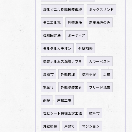
塩化ビニル樹脂被覆鋼板
ミックスサンド
モニエル瓦
外壁洗浄
高圧洗浄のみ
機械固定法
ミーティア
モルタルカチオン
外壁補修
塗装ホルムズ海峡ナフサ
カラーベスト
瑞穂市
外壁修理
塗料不足
点検
電気代
外壁塗装業者
ブリード現象
雨樋
屋根工事
塩ビシート機械固定工法
岐阜市
外壁塗装
戸建て
マンション