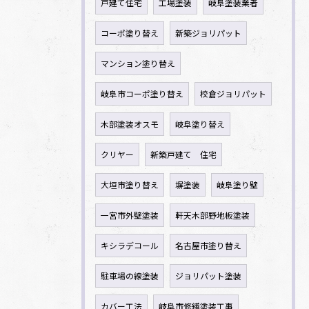
戸建て住宅
工場塗装
岐阜塗装業者
コーポ塗り替え
新築ジョリパット
マンション塗り替え
岐阜市コーポ塗り替え
校倉ジョリパット
木部塗装オスモ
岐阜塗り替え
クリヤー
新築戸建て 住宅
大垣市塗り替え
塀塗装
岐阜塗り壁
一宮市外壁塗装
軒天木部野地板塗装
キシラデコール
名古屋市塗り替え
駐車場の線塗装
ジョリパット塗装
カバー工法
岐阜市修繕塗装工事