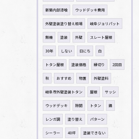
新築内部漆喰
ウッドデッキ費用
外壁塗装塗り替え相場
岐阜ジョリパット
無機
塗装
外壁
スレート屋根
30年
しない
日にち
白
トタン屋根
塗装価格
縁切り
2回目
秋
おすすめ
物置
外壁塗料
岐阜市外壁塗装トタン
屋根
サッシ
ウッドデッキ
隙間
トタン
錆
レンガ調
塗り替え
パターン
シーラー
40坪
塗装できない