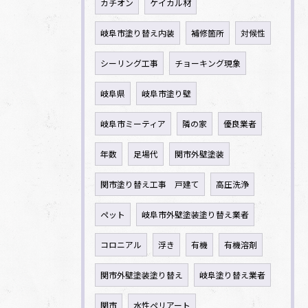
カチオン
ケイカル材
岐阜市塗り替え内装
補修箇所
対候性
シーリング工事
チョーキング現象
岐阜県
岐阜市塗り壁
岐阜市ミーティア
隣の家
優良業者
年数
足場代
関市外壁塗装
関市塗り替え工事 戸建て
高圧洗浄
ペット
岐阜市外壁塗装塗り替え業者
コロニアル
浮き
有機
有機溶剤
関市外壁塗装塗り替え
岐阜塗り替え業者
関市
水性ペリアート