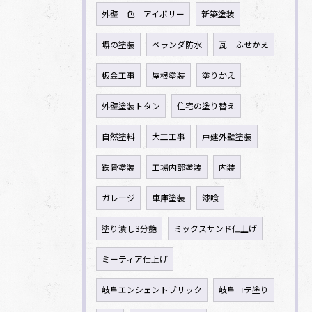
外壁 色 アイボリー
新築塗装
塀の塗装
ベランダ防水
瓦 ふせかえ
板金工事
屋根塗装
塗りかえ
外壁塗装トタン
住宅の塗り替え
自然塗料
大工工事
戸建外壁塗装
鉄骨塗装
工場内部塗装
内装
ガレージ
車庫塗装
漆喰
塗り潰し3分艶
ミックスサンド仕上げ
ミーティア仕上げ
岐阜エンシェントブリック
岐阜コテ塗り