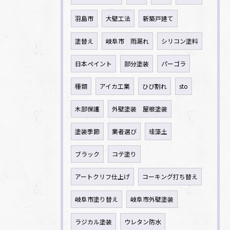
羽島市
大壁工法
新築戸建て
塗替え
岐阜市 雨漏れ
シリコン塗料
日本ペイント
部分塗装
パーゴラ
種類
アイカ工業
ひび割れ
sto
木部保護
外壁塗装 屋根塗装
塗装季節
業者選び
珪藻土
ブラック
コテ塗り
アートクリフ仕上げ
コーキング打ち替え
岐阜市塗り替え
岐阜市外壁塗装
ラジカル塗装
ウレタン防水