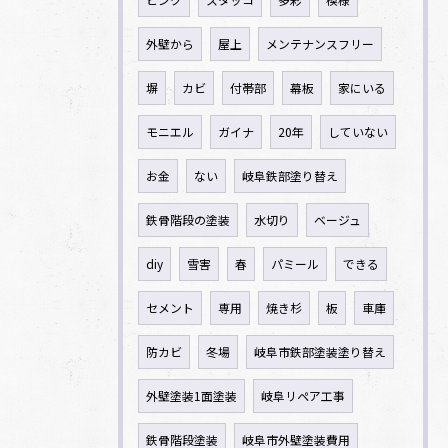
外壁から
屋上
メンテナンスフリー
塀
カビ
付帯部
幕板
家にいる
モニエル
ガイナ
20年
していない
お金
ない
岐阜鉄部塗り替え
鉄骨階段の塗装
水切り
ベージュ
diy
雪害
春
パミール
できる
セメント
専用
焼き杉
板
車庫
防カビ
冬場
岐阜市鉄部塗装塗り替え
外壁塗装1面塗装
岐阜リペア工事
鉄骨階段塗装
岐阜市外壁塗装費用