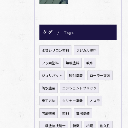
タグ
Tags
水性シリコン塗料
ラジカル塗料
フッ素塗料
無機塗料
岐阜
ジョリパット
吹付塗装
ローラー塗装
防水塗装
エンシェントブリック
施工方法
クリヤー塗装
オスモ
内部塗装
塗料
住宅塗装
一級塗装技能士
特徴
相場
耐久性