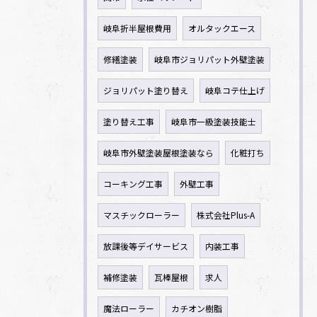
岐阜折半屋根費用
オルタックエース
修繕塗装
岐阜市ジョリパット外壁塗装
ジョリパット塗り替え
岐阜コテ仕上げ
塗り替え工事
岐阜市一級塗装技能士
岐阜市外壁塗装屋根塗装なら
化粧打ち
コーキング工事
外壁工事
マスチックローラー
株式会社Plus-A
放課後等デイサービス
内装工事
補修塗装
瓦棒屋根
求人
魔法ローラー
カチオン樹脂