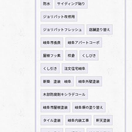
防水
サイディング貼り
ジョリパット改修用
ジョリパットフレッシュ
店舗塗り替え
岐阜市長良
岐阜アパートコーポ
屋根フッ素
校倉
くしびき
くし引き
注文住宅岐阜
新築 塗装 岐阜
岐阜外壁塗装
木部防腐剤キシラデコール
岐阜市屋根塗装
岐阜塀の塗り替え
タイル塗装
岐阜内装工事
軒天塗装