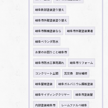
岐阜鉄部塗装塗り替え
岐阜市外壁塗装塗り替え
岐阜市無機塗装なら
岐阜市外壁塗装業者
岐阜ベランダ防水
お家のお困りこと岐阜市
岐阜市防水工事雨漏れ
岐阜市リフォーム
コンクリート土間
瓦交換 部分補修
岐阜屋根塗装
岐阜ガルバニウム鋼板塗装
岐阜サイディングクリヤー
岐阜市塗装屋
内部塗装岐阜市
レームファルべ岐阜