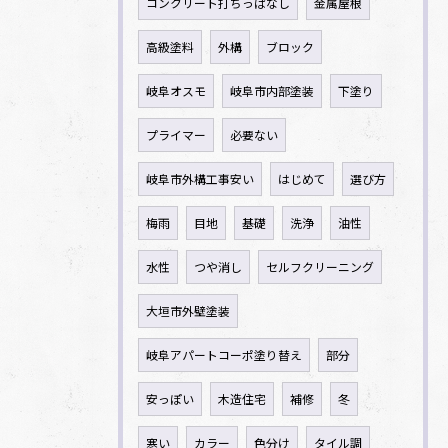
コンクリート打ちっぱなし
金属屋根
高級塗料
外構
ブロック
岐阜オスモ
岐阜市内部塗装
下塗り
プライマー
必要ない
岐阜市外構工事安い
はじめて
選び方
梅雨
目地
基礎
洗浄
油性
水性
つや消し
セルフクリーニング
大垣市外壁塗装
岐阜アパートコーポ塗り替え
部分
安っぽい
木造住宅
補修
冬
寒い
カラー
色分け
タイル調