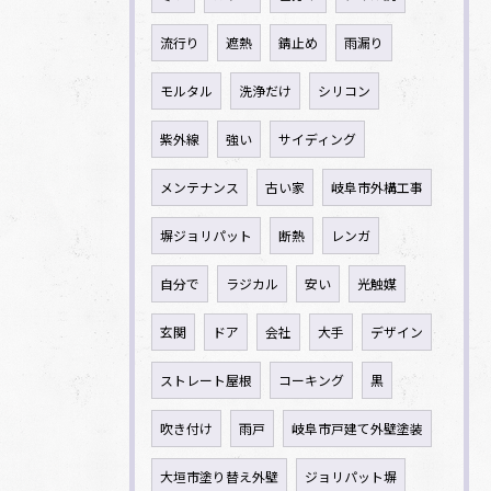
流行り
遮熱
錆止め
雨漏り
モルタル
洗浄だけ
シリコン
紫外線
強い
サイディング
メンテナンス
古い家
岐阜市外構工事
塀ジョリパット
断熱
レンガ
自分で
ラジカル
安い
光触媒
玄関
ドア
会社
大手
デザイン
ストレート屋根
コーキング
黒
吹き付け
雨戸
岐阜市戸建て外壁塗装
大垣市塗り替え外壁
ジョリパット塀