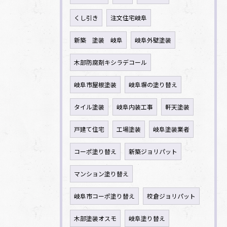
くし引き
注文住宅岐阜
新築 塗装 岐阜
岐阜外壁塗装
木部防腐剤キシラデコール
岐阜市屋根塗装
岐阜塀の塗り替え
タイル塗装
岐阜内装工事
軒天塗装
戸建て住宅
工場塗装
岐阜塗装業者
コーポ塗り替え
新築ジョリパット
マンション塗り替え
岐阜市コーポ塗り替え
校倉ジョリパット
木部塗装オスモ
岐阜塗り替え