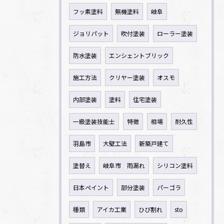
フッ素塗料
無機塗料
岐阜
ジョリパット
吹付塗装
ローラー塗装
防水塗装
エンシェントブリック
施工方法
クリヤー塗装
オスモ
内部塗装
塗料
住宅塗装
一級塗装技能士
特徴
相場
耐久性
羽島市
大壁工法
新築戸建て
塗替え
岐阜市 雨漏れ
シリコン塗料
日本ペイント
部分塗装
パーゴラ
種類
アイカ工業
ひび割れ
sto