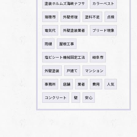
塗装ホルムズ海峡ナフサ
カラーベスト
瑞穂市
外壁修理
塗料不足
点検
電気代
外壁塗装業者
ブリード現象
雨樋
屋根工事
塩ビシート機械固定工法
岐阜市
外壁塗装
戸建て
マンション
事務所
店舗
業者
費用
人気
コンクリート
壁
安心