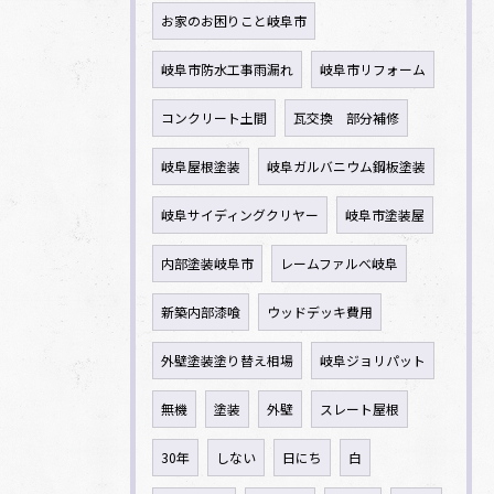
お家のお困りこと岐阜市
岐阜市防水工事雨漏れ
岐阜市リフォーム
コンクリート土間
瓦交換 部分補修
岐阜屋根塗装
岐阜ガルバニウム鋼板塗装
岐阜サイディングクリヤー
岐阜市塗装屋
内部塗装岐阜市
レームファルべ岐阜
新築内部漆喰
ウッドデッキ費用
外壁塗装塗り替え相場
岐阜ジョリパット
無機
塗装
外壁
スレート屋根
30年
しない
日にち
白