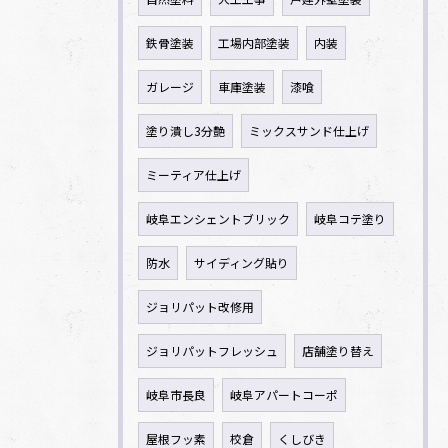
鉄骨塗装
工場内部塗装
内装
ガレージ
車庫塗装
漆喰
塗り潰し3分艶
ミックスサンド仕上げ
ミーティア仕上げ
岐阜エンシェントブリック
岐阜コテ塗り
防水
サイディング貼り
ジョリパット改修用
ジョリパットフレッシュ
店舗塗り替え
岐阜市長良
岐阜アパートコーポ
屋根フッ素
校倉
くしびき