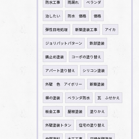
防水工事
雨漏れ
ベランダ
治したい
防水 価格
価格
弾性目地処理
新築塗装工事
アイカ
ジョリパットパターン
鉄部塗装
錆止め塗装
コーポの塗り替え
アパート塗り替え
シリコン塗装
外壁 色 アイボリー
新築塗装
塀の塗装
ベランダ防水
瓦 ふせかえ
板金工事
屋根塗装
塗りかえ
外壁塗装トタン
住宅の塗り替え
自然塗料
大工工事
戸建外壁塗装