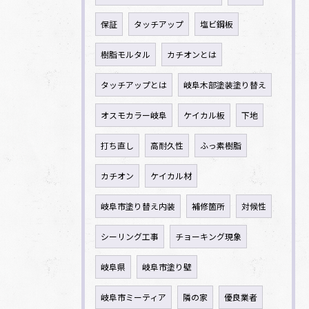
保証
タッチアップ
塩ビ鋼板
樹脂モルタル
カチオンとは
タッチアップとは
岐阜木部塗装塗り替え
オスモカラー岐阜
ケイカル板
下地
打ち直し
高耐久性
ふっ素樹脂
カチオン
ケイカル材
岐阜市塗り替え内装
補修箇所
対候性
シーリング工事
チョーキング現象
岐阜県
岐阜市塗り壁
岐阜市ミーティア
隣の家
優良業者