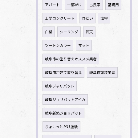
アパート
一部だけ
古民家
基礎用
土間コンクリート
ひどい
塩害
白壁
シーリング
軒天
ツートンカラー
マット
岐阜市の塗り替えオススメ業者
岐阜市戸建て塗り替え
岐阜市塗装業者
岐阜ジャリパット
岐阜ジョリパットアイカ
岐阜新築ジョリパット
ちょこっとだけ塗装