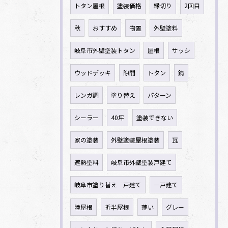
トタン屋根
塗装価格
縁切り
2回目
秋
おすすめ
物置
外壁塗料
岐阜市外壁塗装トタン
屋根
サッシ
ウッドデッキ
隙間
トタン
錆
レンガ調
塗り替え
パターン
シーラー
40坪
塗装できない
家の塗装
外壁塗装屋根塗装
瓦
遮熱塗料
岐阜市外壁塗装戸建て
岐阜市塗り替え 戸建て
一戸建て
陸屋根
折半屋根
薄い
グレー