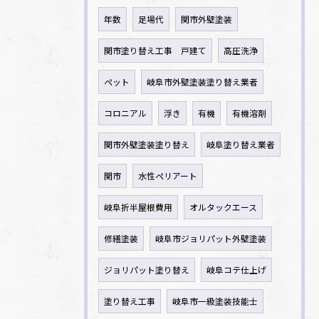
年数
足場代
関市外壁塗装
関市塗り替え工事 戸建て
高圧洗浄
ペット
岐阜市外壁塗装塗り替え業者
コロニアル
浮き
有機
有機溶剤
関市外壁塗装塗り替え
岐阜塗り替え業者
関市
水性ペリアート
岐阜折半屋根費用
オルタックエース
修繕塗装
岐阜市ジョリパット外壁塗装
ジョリパット塗り替え
岐阜コテ仕上げ
塗り替え工事
岐阜市一級塗装技能士