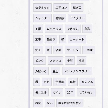
セラミック
エアコン
継ぎ目
シャッター
高級感
アイボリー
平屋
ログハウス
できない
亀裂
工事
艶あり
緑
カーポート
安く
家
破風
ツートン
一軒家
ピンク
スタッコ
多彩
模様
外壁から
屋上
メンテナンスフリー
塀
カビ
付帯部
幕板
家にいる
モニエル
ガイナ
20年
していない
お金
ない
岐阜鉄部塗り替え