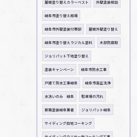
屋根塗り替えカラーベスト
外壁塗装相談
岐阜市塗り替え相場
岐阜市外壁塗装付帯部
屋根外壁塗り替え
岐阜市塗り替えラジカル塗料
木部防腐剤
ジョリパット下地塗り替え
塗装キャンペーン
岐阜市防水工事
戸建て防水工事岐阜
岐阜市高圧洗浄
水洗いのみ 岐阜
駐車場の汚れ
新築塗装岐阜業者
ジョリパット岐阜
サイディング目地コーキング
サイディングクリヤー後コーキング工事