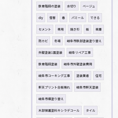
鉄骨階段の塗装
水切り
ベージュ
diy
雪害
春
パミール
できる
セメント
専用
焼き杉
板
車庫
防カビ
冬場
岐阜市鉄部塗装塗り替え
外壁塗装1面塗装
岐阜リペア工事
鉄骨階段塗装
岐阜市外壁塗装費用
岐阜市コーキング工事
塗装業者
住宅
軒天プリント合板捲れ
岐阜市軒天塗装
岐阜市塀塗り替え
木部保護塗料キシラデコール
タイル