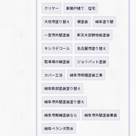
クリヤー
新築戸建て 住宅
大垣市塗り替え
塀塗装
岐阜塗り壁
一宮市外壁塗装
軒天木部野地板塗装
キシラデコール
名古屋市塗り替え
駐車場の線塗装
ジョリパット塗装
カバー工法
岐阜市修繕塗装工事
岐阜鉄部塗装塗り替え
岐阜市外壁塗装塗り替え
岐阜市無機塗装なら
岐阜市外壁塗装業者
岐阜ベランダ防水