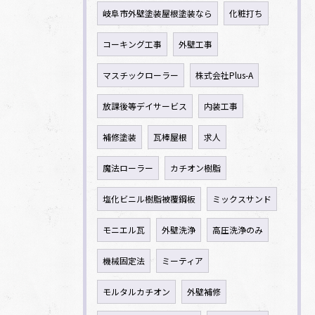
岐阜市外壁塗装屋根塗装なら
化粧打ち
コーキング工事
外壁工事
マスチックローラー
株式会社Plus-A
放課後等デイサービス
内装工事
補修塗装
瓦棒屋根
求人
魔法ローラー
カチオン樹脂
塩化ビニル樹脂被覆鋼板
ミックスサンド
モニエル瓦
外壁洗浄
高圧洗浄のみ
機械固定法
ミーティア
モルタルカチオン
外壁補修