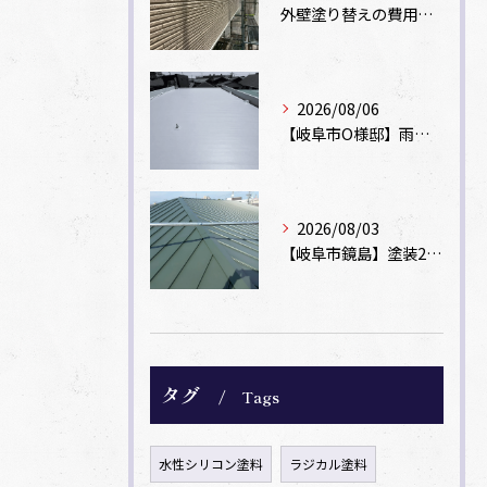
外壁塗り替えの費用相場は？坪数別の価格目安と安く抑えるコツ【一級塗装士解説】
2026/08/06
【岐阜市O様邸】雨漏りを解消！塩ビシート機械固定工法による屋根防水工事
2026/08/03
【岐阜市鏡島】塗装2回のカラーベスト屋根をカバー工法でガルバリウム鋼板に改修！
タグ
Tags
水性シリコン塗料
ラジカル塗料