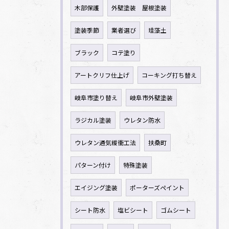
木部保護
外壁塗装 屋根塗装
塗装季節
業者選び
珪藻土
ブラック
コテ塗り
アートクリフ仕上げ
コーキング打ち替え
岐阜市塗り替え
岐阜市外壁塗装
ラジカル塗装
ウレタン防水
ウレタン通気緩衝工法
扶桑町
パターン付け
特殊塗装
エイジング塗装
ポーターズペイント
シート防水
塩ビシート
ゴムシート