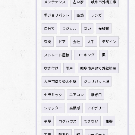
メンテナンス
古い家
岐阜市外構工事
塀ジョリパット
断熱
レンガ
自分で
ラジカル
安い
光触媒
玄関
ドア
会社
大手
デザイン
ストレート屋根
コーキング
黒
吹き付け
雨戸
岐阜市戸建て外壁塗装
大垣市塗り替え外壁
ジョリパット塀
セラミック
エアコン
継ぎ目
シャッター
高級感
アイボリー
平屋
ログハウス
できない
亀裂
工事
艶あり
緑
カーポート