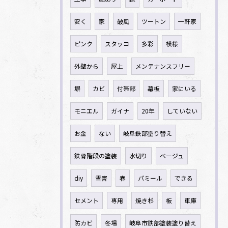
安く
家
破風
ツートン
一軒家
ピンク
スタッコ
多彩
模様
外壁から
屋上
メンテナンスフリー
塀
カビ
付帯部
幕板
家にいる
モニエル
ガイナ
20年
していない
お金
ない
岐阜鉄部塗り替え
鉄骨階段の塗装
水切り
ベージュ
diy
雪害
春
パミール
できる
セメント
専用
焼き杉
板
車庫
防カビ
冬場
岐阜市鉄部塗装塗り替え