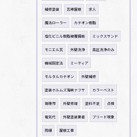
補修塗装
瓦棒屋根
求人
魔法ローラー
カチオン樹脂
塩化ビニル樹脂被覆鋼板
ミックスサンド
モニエル瓦
外壁洗浄
高圧洗浄のみ
機械固定法
ミーティア
モルタルカチオン
外壁補修
塗装ホルムズ海峡ナフサ
カラーベスト
瑞穂市
外壁修理
塗料不足
点検
電気代
外壁塗装業者
ブリード現象
雨樋
屋根工事