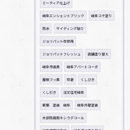
ミーティア仕上げ
岐阜エンシェントブリック
岐阜コテ塗り
防水
サイディング貼り
ジョリパット改修用
ジョリパットフレッシュ
店舗塗り替え
岐阜市長良
岐阜アパートコーポ
屋根フッ素
校倉
くしびき
くし引き
注文住宅岐阜
新築 塗装 岐阜
岐阜外壁塗装
木部防腐剤キシラデコール