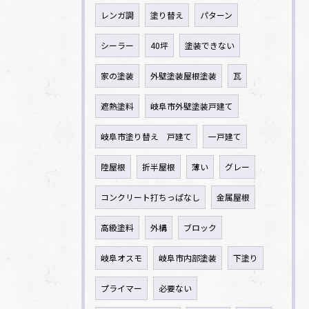
レンガ調
塗り替え
パターン
シーラー
40坪
塗装できない
家の塗装
外壁塗装屋根塗装
瓦
遮熱塗料
岐阜市外壁塗装戸建て
岐阜市塗り替え 戸建て
一戸建て
陸屋根
折半屋根
薄い
グレー
コンクリート打ちっぱなし
金属屋根
高級塗料
外構
ブロック
岐阜オスモ
岐阜市内部塗装
下塗り
プライマー
必要ない