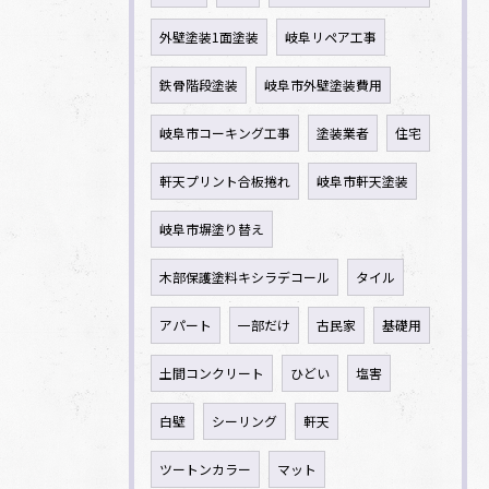
外壁塗装1面塗装
岐阜リペア工事
鉄骨階段塗装
岐阜市外壁塗装費用
岐阜市コーキング工事
塗装業者
住宅
軒天プリント合板捲れ
岐阜市軒天塗装
岐阜市塀塗り替え
木部保護塗料キシラデコール
タイル
アパート
一部だけ
古民家
基礎用
土間コンクリート
ひどい
塩害
白壁
シーリング
軒天
ツートンカラー
マット