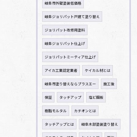
岐阜市外壁塗装低価格
岐阜ジョリパット戸建て塗り替え
ジョリパット改修用塗料
岐阜ジョリパット仕上げ
ジョリパットミーティア仕上げ
アイカ工業認定業者
ケイカル材とは
岐阜市塗り替えならプラスエー
施工後
保証
タッチアップ
塩ビ鋼板
樹脂モルタル
カチオンとは
タッチアップとは
岐阜木部塗装塗り替え