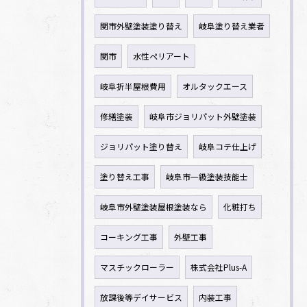
関市外壁塗装塗り替え
岐阜塗り替え業者
関市
水性ペリアート
岐阜折半屋根費用
オルタックエース
修繕塗装
岐阜市ジョリパット外壁塗装
ジョリパット塗り替え
岐阜コテ仕上げ
塗り替え工事
岐阜市一級塗装技能士
岐阜市外壁塗装屋根塗装なら
化粧打ち
コーキング工事
外壁工事
マスチックローラー
株式会社Plus-A
放課後等デイサービス
内装工事