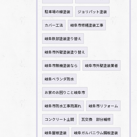
駐車場の線塗装
ジョリパット塗装
カバー工法
岐阜市修繕塗装工事
岐阜鉄部塗装塗り替え
岐阜市外壁塗装塗り替え
岐阜市無機塗装なら
岐阜市外壁塗装業者
岐阜ベランダ防水
お家のお困りこと岐阜市
岐阜市防水工事雨漏れ
岐阜市リフォーム
コンクリート土間
瓦交換 部分補修
岐阜屋根塗装
岐阜ガルバニウム鋼板塗装