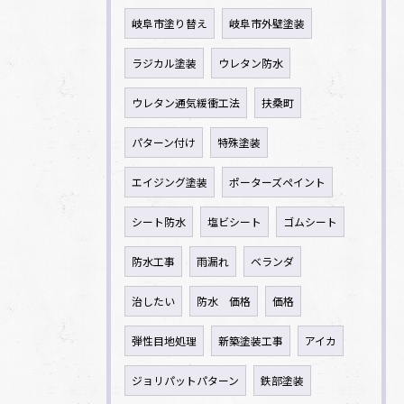
岐阜市塗り替え
岐阜市外壁塗装
ラジカル塗装
ウレタン防水
ウレタン通気緩衝工法
扶桑町
パターン付け
特殊塗装
エイジング塗装
ポーターズペイント
シート防水
塩ビシート
ゴムシート
防水工事
雨漏れ
ベランダ
治したい
防水 価格
価格
弾性目地処理
新築塗装工事
アイカ
ジョリパットパターン
鉄部塗装