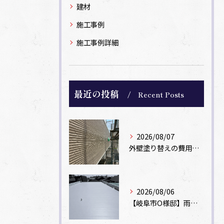
建材
施工事例
施工事例詳細
最近の投稿
Recent Posts
2026/08/07
外壁塗り替えの費用相場は？坪数別の価格目安と安く抑えるコツ【一級塗装士解説】
2026/08/06
【岐阜市O様邸】雨漏りを解消！塩ビシート機械固定工法による屋根防水工事