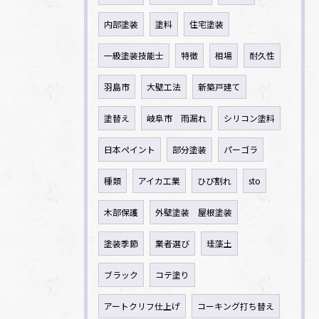
内部塗装
塗料
住宅塗装
一級塗装技能士
特徴
相場
耐久性
羽島市
大壁工法
新築戸建て
塗替え
岐阜市 雨漏れ
シリコン塗料
日本ペイント
部分塗装
パーゴラ
種類
アイカ工業
ひび割れ
sto
木部保護
外壁塗装 屋根塗装
塗装季節
業者選び
珪藻土
ブラック
コテ塗り
アートクリフ仕上げ
コーキング打ち替え