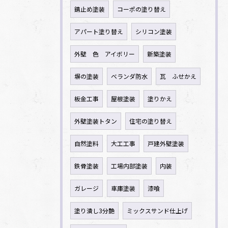
錆止め塗装
コーポの塗り替え
アパート塗り替え
シリコン塗装
外壁 色 アイボリー
新築塗装
塀の塗装
ベランダ防水
瓦 ふせかえ
板金工事
屋根塗装
塗りかえ
外壁塗装トタン
住宅の塗り替え
自然塗料
大工工事
戸建外壁塗装
鉄骨塗装
工場内部塗装
内装
ガレージ
車庫塗装
漆喰
塗り潰し3分艶
ミックスサンド仕上げ