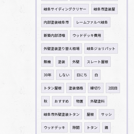
岐阜サイディングクリヤー
岐阜市塗装屋
内部塗装岐阜市
レームファルべ岐阜
新築内部漆喰
ウッドデッキ費用
外壁塗装塗り替え相場
岐阜ジョリパット
無機
塗装
外壁
スレート屋根
30年
しない
日にち
白
トタン屋根
塗装価格
縁切り
2回目
秋
おすすめ
物置
外壁塗料
岐阜市外壁塗装トタン
屋根
サッシ
ウッドデッキ
隙間
トタン
錆