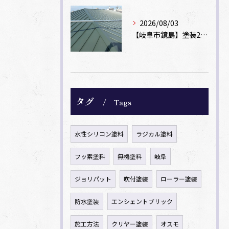
2026/08/03
【岐阜市鏡島】塗装2回のカラーベスト屋根をカバー工法でガルバリウム鋼板に改修！
タグ
Tags
水性シリコン塗料
ラジカル塗料
フッ素塗料
無機塗料
岐阜
ジョリパット
吹付塗装
ローラー塗装
防水塗装
エンシェントブリック
施工方法
クリヤー塗装
オスモ