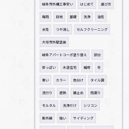
岐阜市外構工事安い
はじめて
選び方
梅雨
目地
基礎
洗浄
油性
水性
つや消し
セルフクリーニング
大垣市外壁塗装
岐阜アパートコーポ塗り替え
部分
安っぽい
木造住宅
補修
冬
寒い
カラー
色分け
タイル調
流行り
遮熱
錆止め
雨漏り
モルタル
洗浄だけ
シリコン
紫外線
強い
サイディング