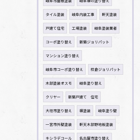
岐阜市屋根塗装
岐阜塀の塗り替え
タイル塗装
岐阜内装工事
軒天塗装
戸建て住宅
工場塗装
岐阜塗装業者
コーポ塗り替え
新築ジョリパット
マンション塗り替え
岐阜市コーポ塗り替え
校倉ジョリパット
木部塗装オスモ
岐阜塗り替え
クリヤー
新築戸建て 住宅
大垣市塗り替え
塀塗装
岐阜塗り壁
一宮市外壁塗装
軒天木部野地板塗装
キシラデコール
名古屋市塗り替え