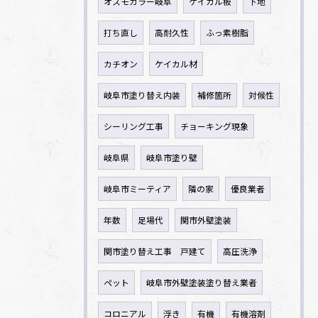
オスモカラー岐阜
ケイカル板
下地
打ち直し
高耐久性
ふっ素樹脂
カチオン
ケイカル材
岐阜市塗り替え内装
補修箇所
対候性
シーリング工事
チョーキング現象
岐阜県
岐阜市塗り壁
岐阜市ミーティア
隣の家
優良業者
年数
足場代
関市外壁塗装
関市塗り替え工事 戸建て
高圧洗浄
ペット
岐阜市外壁塗装塗り替え業者
コロニアル
浮き
有機
有機溶剤