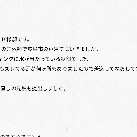
たＫ様邸です。
とのご依頼で岐阜市の戸建てにいきました。
ィングに水が当たっている状態でした。
にもズレてる瓦が何ヶ所もありましたので差込してなおして
み直しの見積も提出しました。
。
ので安心です^_^