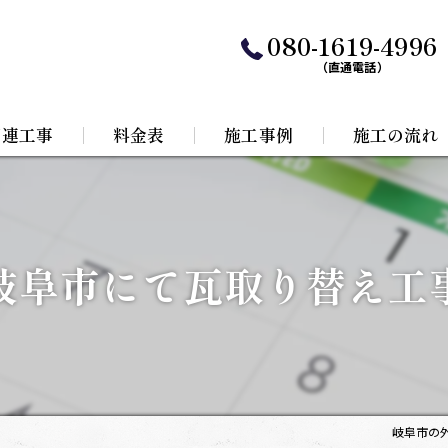
080-1619-4996
（直通電話）
関連工事
料金表
施工事例
施工の流れ
水工事
根リフォーム
岐阜市にて瓦取り替え工
岐阜市の外