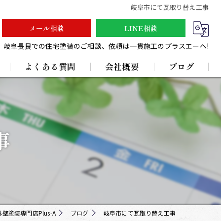
岐阜市にて瓦取り替え工事
メール相談
LINE相談
岐阜長良での住宅塗装のご相談、依頼は一貫施工のプラスエーへ!
よくある質問
会社概要
ブログ
採用情報
事
壁塗装専門店Plus-A
ブログ
岐阜市にて瓦取り替え工事