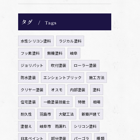
タグ
Tags
水性シリコン塗料
ラジカル塗料
フッ素塗料
無機塗料
岐阜
ジョリパット
吹付塗装
ローラー塗装
防水塗装
エンシェントブリック
施工方法
クリヤー塗装
オスモ
内部塗装
塗料
住宅塗装
一級塗装技能士
特徴
相場
耐久性
羽島市
大壁工法
新築戸建て
塗替え
岐阜市 雨漏れ
シリコン塗料
日本ペイント
部分塗装
パーゴラ
種類