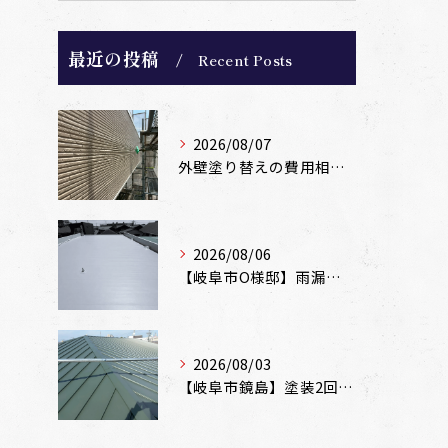
最近の投稿
Recent Posts
2026/08/07
外壁塗り替えの費用相場は？坪数別の価格目安と安く抑えるコツ【一級塗装士解説】
2026/08/06
【岐阜市O様邸】雨漏りを解消！塩ビシート機械固定工法による屋根防水工事
2026/08/03
【岐阜市鏡島】塗装2回のカラーベスト屋根をカバー工法でガルバリウム鋼板に改修！