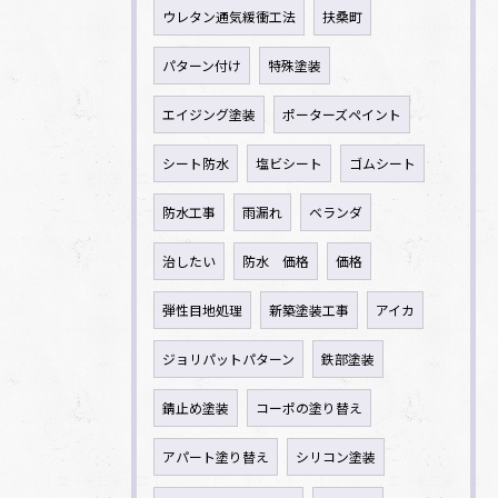
ウレタン通気緩衝工法
扶桑町
パターン付け
特殊塗装
エイジング塗装
ポーターズペイント
シート防水
塩ビシート
ゴムシート
防水工事
雨漏れ
ベランダ
治したい
防水 価格
価格
弾性目地処理
新築塗装工事
アイカ
ジョリパットパターン
鉄部塗装
錆止め塗装
コーポの塗り替え
アパート塗り替え
シリコン塗装