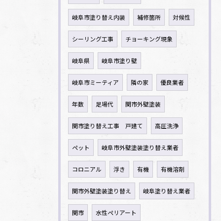
岐阜市塗り替え内装
補修箇所
対候性
シーリング工事
チョーキング現象
岐阜県
岐阜市塗り壁
岐阜市ミーティア
隣の家
優良業者
年数
足場代
関市外壁塗装
関市塗り替え工事 戸建て
高圧洗浄
ペット
岐阜市外壁塗装塗り替え業者
コロニアル
浮き
有機
有機溶剤
関市外壁塗装塗り替え
岐阜塗り替え業者
関市
水性ペリアート