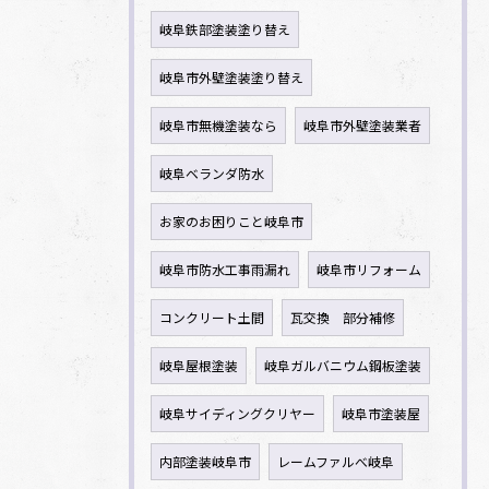
岐阜鉄部塗装塗り替え
岐阜市外壁塗装塗り替え
岐阜市無機塗装なら
岐阜市外壁塗装業者
岐阜ベランダ防水
お家のお困りこと岐阜市
岐阜市防水工事雨漏れ
岐阜市リフォーム
コンクリート土間
瓦交換 部分補修
岐阜屋根塗装
岐阜ガルバニウム鋼板塗装
岐阜サイディングクリヤー
岐阜市塗装屋
内部塗装岐阜市
レームファルべ岐阜