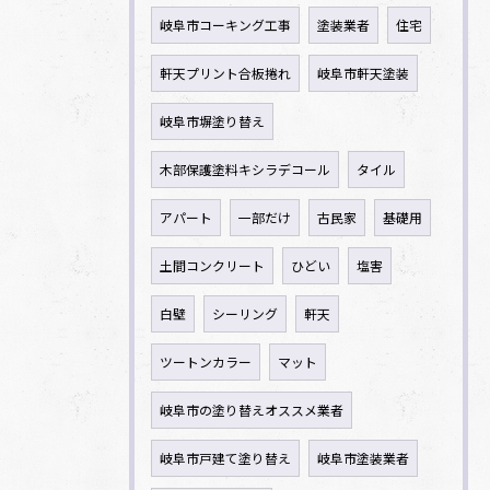
岐阜市コーキング工事
塗装業者
住宅
軒天プリント合板捲れ
岐阜市軒天塗装
岐阜市塀塗り替え
木部保護塗料キシラデコール
タイル
アパート
一部だけ
古民家
基礎用
土間コンクリート
ひどい
塩害
白壁
シーリング
軒天
ツートンカラー
マット
岐阜市の塗り替えオススメ業者
岐阜市戸建て塗り替え
岐阜市塗装業者