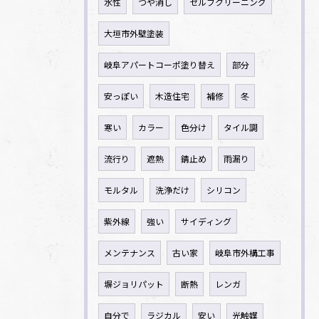
水性
つや消し
セルフクリーニング
大垣市外壁塗装
岐阜アパートコーポ塗り替え
部分
安っぽい
木造住宅
補修
冬
寒い
カラー
色分け
タイル調
流行り
遮熱
錆止め
雨漏り
モルタル
洗浄だけ
シリコン
紫外線
強い
サイディング
メンテナンス
古い家
岐阜市外構工事
塀ジョリパット
断熱
レンガ
自分で
ラジカル
安い
光触媒