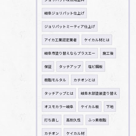
岐阜ジョリパット仕上げ
ジョリパットミーティア仕上げ
アイカ工業認定業者
ケイカル材とは
岐阜市塗り替えならプラスエー
施工後
保証
タッチアップ
塩ビ鋼板
樹脂モルタル
カチオンとは
タッチアップとは
岐阜木部塗装塗り替え
オスモカラー岐阜
ケイカル板
下地
打ち直し
高耐久性
ふっ素樹脂
カチオン
ケイカル材