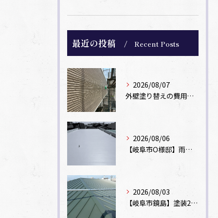
最近の投稿
Recent Posts
2026/08/07
外壁塗り替えの費用相場は？坪数別の価格目安と安く抑えるコツ【一級塗装士解説】
2026/08/06
【岐阜市O様邸】雨漏りを解消！塩ビシート機械固定工法による屋根防水工事
2026/08/03
【岐阜市鏡島】塗装2回のカラーベスト屋根をカバー工法でガルバリウム鋼板に改修！