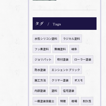
タグ
Tags
水性シリコン塗料
ラジカル塗料
フッ素塗料
無機塗料
岐阜
ジョリパット
吹付塗装
ローラー塗装
防水塗装
エンシェントブリック
施工方法
クリヤー塗装
オスモ
内部塗装
塗料
住宅塗装
一級塗装技能士
特徴
相場
耐久性