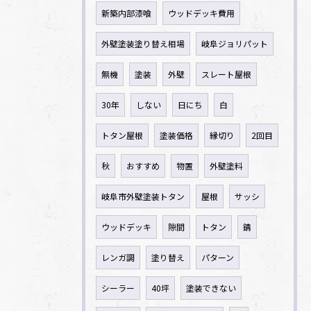
新築内部漆喰
ウッドデッキ費用
外壁塗装塗り替え相場
岐阜ジョリパット
無機
塗装
外壁
スレート屋根
30年
しない
日にち
白
トタン屋根
塗装価格
縁切り
2回目
秋
おすすめ
物置
外壁塗料
岐阜市外壁塗装トタン
屋根
サッシ
ウッドデッキ
隙間
トタン
錆
レンガ調
塗り替え
パターン
シーラー
40坪
塗装できない