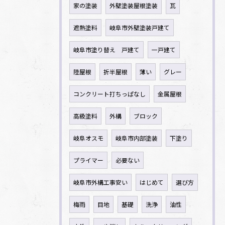
家の塗装
外壁塗装屋根塗装
瓦
遮熱塗料
岐阜市外壁塗装戸建て
岐阜市塗り替え 戸建て
一戸建て
陸屋根
折半屋根
薄い
グレー
コンクリート打ちっぱなし
金属屋根
高級塗料
外構
ブロック
岐阜オスモ
岐阜市内部塗装
下塗り
プライマー
必要ない
岐阜市外構工事安い
はじめて
選び方
梅雨
目地
基礎
洗浄
油性