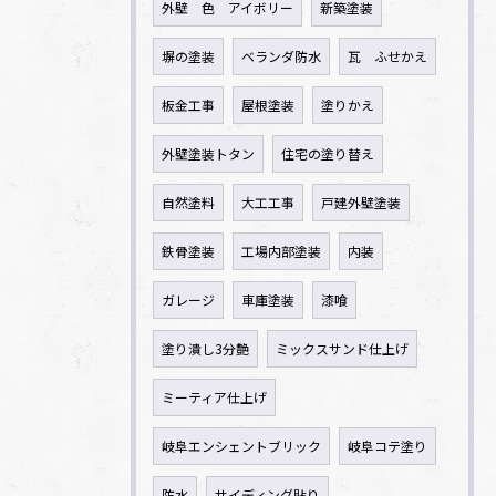
外壁 色 アイボリー
新築塗装
塀の塗装
ベランダ防水
瓦 ふせかえ
板金工事
屋根塗装
塗りかえ
外壁塗装トタン
住宅の塗り替え
自然塗料
大工工事
戸建外壁塗装
鉄骨塗装
工場内部塗装
内装
ガレージ
車庫塗装
漆喰
塗り潰し3分艶
ミックスサンド仕上げ
ミーティア仕上げ
岐阜エンシェントブリック
岐阜コテ塗り
防水
サイディング貼り