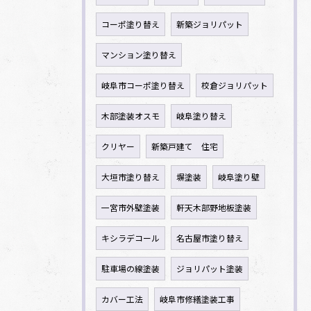
コーポ塗り替え
新築ジョリパット
マンション塗り替え
岐阜市コーポ塗り替え
校倉ジョリパット
木部塗装オスモ
岐阜塗り替え
クリヤー
新築戸建て 住宅
大垣市塗り替え
塀塗装
岐阜塗り壁
一宮市外壁塗装
軒天木部野地板塗装
キシラデコール
名古屋市塗り替え
駐車場の線塗装
ジョリパット塗装
カバー工法
岐阜市修繕塗装工事