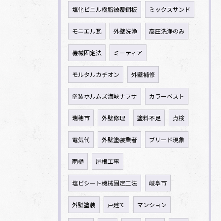
塩化ビニル樹脂被覆鋼板
ミックスサンド
モニエル瓦
外壁洗浄
高圧洗浄のみ
機械固定法
ミーティア
モルタルカチオン
外壁補修
塗装ホルムズ海峡ナフサ
カラーベスト
瑞穂市
外壁修理
塗料不足
点検
電気代
外壁塗装業者
ブリード現象
雨樋
屋根工事
塩ビシート機械固定工法
岐阜市
外壁塗装
戸建て
マンション