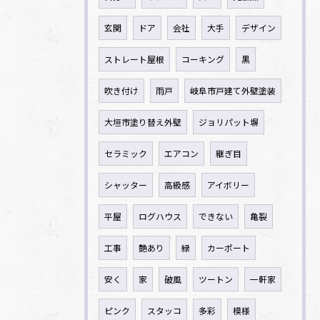
玄関
ドア
会社
大手
デザイン
ストレート屋根
コーキング
黒
吹き付け
雨戸
岐阜市戸建て外壁塗装
大垣市塗り替え外壁
ジョリパット塀
セラミック
エアコン
継ぎ目
シャッター
高級感
アイボリー
平屋
ログハウス
できない
亀裂
工事
艶あり
緑
カーポート
安く
家
破風
ツートン
一軒家
ピンク
スタッコ
多彩
模様