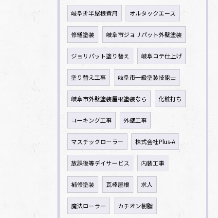
岐阜折半屋根費用
オルタックエース
修繕塗装
岐阜市ジョリパット外壁塗装
ジョリパット塗り替え
岐阜コテ仕上げ
塗り替え工事
岐阜市一級塗装技能士
岐阜市外壁塗装屋根塗装なら
化粧打ち
コーキング工事
外壁工事
マスチックローラー
株式会社Plus-A
放課後等デイサービス
内装工事
補修塗装
瓦棒屋根
求人
魔法ローラー
カチオン樹脂