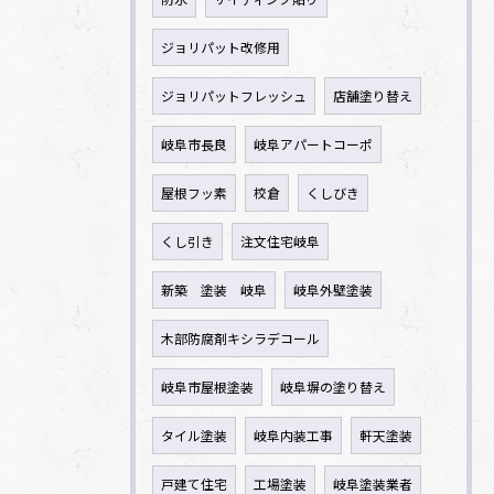
ジョリパット改修用
ジョリパットフレッシュ
店舗塗り替え
岐阜市長良
岐阜アパートコーポ
屋根フッ素
校倉
くしびき
くし引き
注文住宅岐阜
新築 塗装 岐阜
岐阜外壁塗装
木部防腐剤キシラデコール
岐阜市屋根塗装
岐阜塀の塗り替え
タイル塗装
岐阜内装工事
軒天塗装
戸建て住宅
工場塗装
岐阜塗装業者