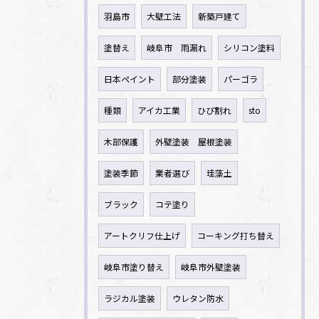
羽島市
大壁工法
新築戸建て
塗替え
岐阜市 雨漏れ
シリコン塗料
日本ペイント
部分塗装
パーゴラ
種類
アイカ工業
ひび割れ
sto
木部保護
外壁塗装 屋根塗装
塗装季節
業者選び
珪藻土
ブラック
コテ塗り
アートクリフ仕上げ
コーキング打ち替え
岐阜市塗り替え
岐阜市外壁塗装
ラジカル塗装
ウレタン防水