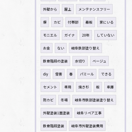
外壁から
屋上
メンテナンスフリー
塀
カビ
付帯部
幕板
家にいる
モニエル
ガイナ
20年
していない
お金
ない
岐阜鉄部塗り替え
鉄骨階段の塗装
水切り
ベージュ
diy
雪害
春
パミール
できる
セメント
専用
焼き杉
板
車庫
防カビ
冬場
岐阜市鉄部塗装塗り替え
外壁塗装1面塗装
岐阜リペア工事
鉄骨階段塗装
岐阜市外壁塗装費用