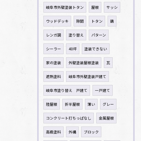
岐阜市外壁塗装トタン
屋根
サッシ
ウッドデッキ
隙間
トタン
錆
レンガ調
塗り替え
パターン
シーラー
40坪
塗装できない
家の塗装
外壁塗装屋根塗装
瓦
遮熱塗料
岐阜市外壁塗装戸建て
岐阜市塗り替え 戸建て
一戸建て
陸屋根
折半屋根
薄い
グレー
コンクリート打ちっぱなし
金属屋根
高級塗料
外構
ブロック