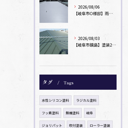
2026/08/06
【岐阜市O様邸】雨漏りを解消！塩ビシート機械固定工法による屋根防水工事
2026/08/03
【岐阜市鏡島】塗装2回のカラーベスト屋根をカバー工法でガルバリウム鋼板に改修！
タグ
Tags
水性シリコン塗料
ラジカル塗料
フッ素塗料
無機塗料
岐阜
ジョリパット
吹付塗装
ローラー塗装