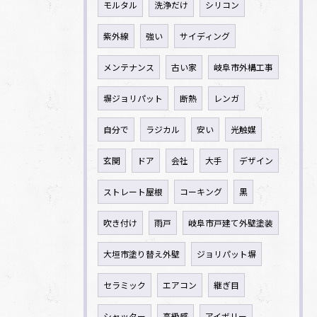
モルタル
洗浄だけ
シリコン
紫外線
強い
サイディング
メンテナンス
古い家
岐阜市外構工事
塀ジョリパット
断熱
レンガ
自分で
ラジカル
安い
光触媒
玄関
ドア
会社
大手
デザイン
ストレート屋根
コーキング
黒
吹き付け
雨戸
岐阜市戸建て外壁塗装
大垣市塗り替え外壁
ジョリパット塀
セラミック
エアコン
継ぎ目
シャッター
高級感
アイボリー