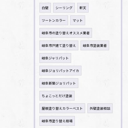
白壁
シーリング
軒天
ツートンカラー
マット
岐阜市の塗り替えオススメ業者
岐阜市戸建て塗り替え
岐阜市塗装業者
岐阜ジャリパット
岐阜ジョリパットアイカ
岐阜新築ジョリパット
ちょこっとだけ塗装
屋根塗り替えカラーベスト
外壁塗装相談
岐阜市塗り替え相場