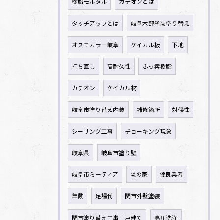
樹脂モルタル
カチオンとは
タッチアップとは
岐阜木部塗装塗り替え
オスモカラー岐阜
ケイカル板
下地
打ち直し
高耐久性
ふっ素樹脂
カチオン
ケイカル材
岐阜市塗り替え内装
補修箇所
対候性
シーリング工事
チョーキング現象
岐阜県
岐阜市塗り壁
岐阜市ミーティア
隣の家
優良業者
年数
足場代
関市外壁塗装
関市塗り替え工事 戸建て
高圧洗浄