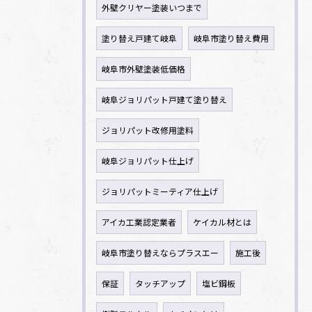
外壁クリヤー塗装いつまで
塗り替え戸建て岐阜
岐阜市塗り替え費用
岐阜市外壁塗装低価格
岐阜ジョリパット戸建て塗り替え
ジョリパット改修用塗料
岐阜ジョリパット仕上げ
ジョリパットミーティア仕上げ
アイカ工業認定業者
ケイカル材とは
岐阜市塗り替えならプラスエー
施工後
保証
タッチアップ
塩ビ鋼板