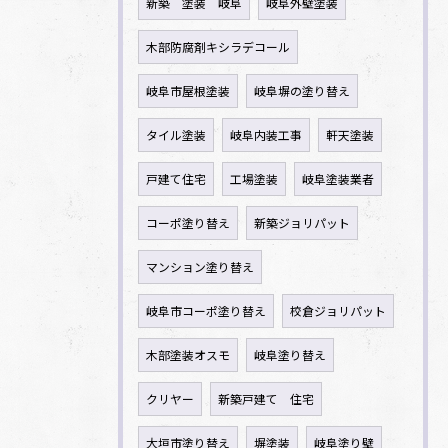
新築 塗装 岐阜
岐阜外壁塗装
木部防腐剤キシラデコール
岐阜市屋根塗装
岐阜塀の塗り替え
タイル塗装
岐阜内装工事
軒天塗装
戸建て住宅
工場塗装
岐阜塗装業者
コーポ塗り替え
新築ジョリパット
マンション塗り替え
岐阜市コーポ塗り替え
校倉ジョリパット
木部塗装オスモ
岐阜塗り替え
クリヤー
新築戸建て 住宅
大垣市塗り替え
塀塗装
岐阜塗り壁