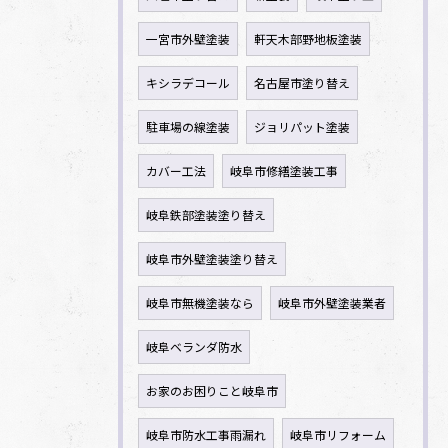
一宮市外壁塗装
軒天木部野地板塗装
キシラデコール
名古屋市塗り替え
駐車場の線塗装
ジョリパット塗装
カバー工法
岐阜市修繕塗装工事
岐阜鉄部塗装塗り替え
岐阜市外壁塗装塗り替え
岐阜市無機塗装なら
岐阜市外壁塗装業者
岐阜ベランダ防水
お家のお困りこと岐阜市
岐阜市防水工事雨漏れ
岐阜市リフォーム