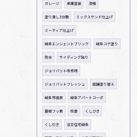
ガレージ
車庫塗装
漆喰
塗り潰し3分艶
ミックスサンド仕上げ
ミーティア仕上げ
岐阜エンシェントブリック
岐阜コテ塗り
防水
サイディング貼り
ジョリパット改修用
ジョリパットフレッシュ
店舗塗り替え
岐阜市長良
岐阜アパートコーポ
屋根フッ素
校倉
くしびき
くし引き
注文住宅岐阜