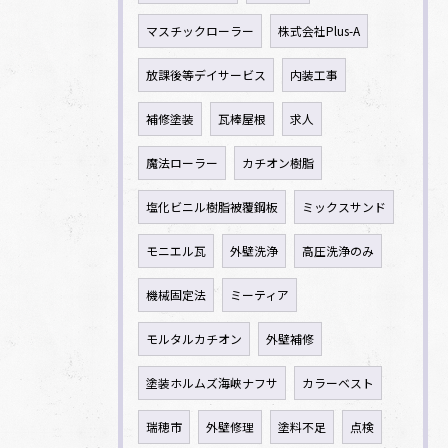
マスチックローラー
株式会社Plus-A
放課後等デイサービス
内装工事
補修塗装
瓦棒屋根
求人
魔法ローラー
カチオン樹脂
塩化ビニル樹脂被覆鋼板
ミックスサンド
モニエル瓦
外壁洗浄
高圧洗浄のみ
機械固定法
ミーティア
モルタルカチオン
外壁補修
塗装ホルムズ海峡ナフサ
カラーベスト
瑞穂市
外壁修理
塗料不足
点検