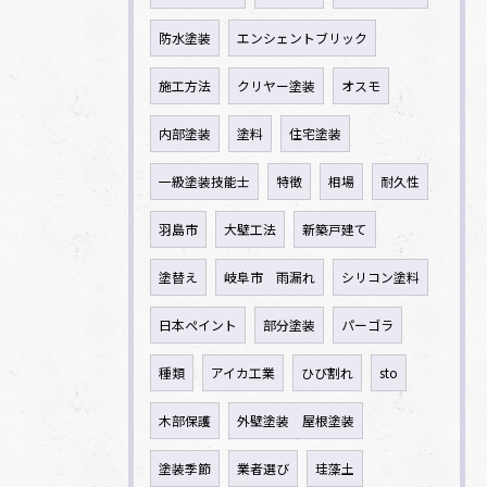
防水塗装
エンシェントブリック
施工方法
クリヤー塗装
オスモ
内部塗装
塗料
住宅塗装
一級塗装技能士
特徴
相場
耐久性
羽島市
大壁工法
新築戸建て
塗替え
岐阜市 雨漏れ
シリコン塗料
日本ペイント
部分塗装
パーゴラ
種類
アイカ工業
ひび割れ
sto
木部保護
外壁塗装 屋根塗装
塗装季節
業者選び
珪藻土