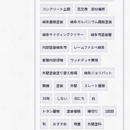
コンクリート土間
瓦交換 部分補修
岐阜屋根塗装
岐阜ガルバニウム鋼板塗装
岐阜サイディングクリヤー
岐阜市塗装屋
内部塗装岐阜市
レームファルべ岐阜
新築内部漆喰
ウッドデッキ費用
外壁塗装塗り替え相場
岐阜ジョリパット
無機
塗装
外壁
スレート屋根
30年
しない
日にち
白
トタン屋根
塗装価格
縁切り
2回目
秋
おすすめ
物置
外壁塗料