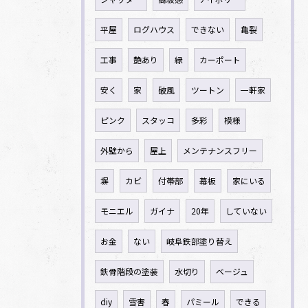
平屋
ログハウス
できない
亀裂
工事
艶あり
緑
カーポート
安く
家
破風
ツートン
一軒家
ピンク
スタッコ
多彩
模様
外壁から
屋上
メンテナンスフリー
塀
カビ
付帯部
幕板
家にいる
モニエル
ガイナ
20年
していない
お金
ない
岐阜鉄部塗り替え
鉄骨階段の塗装
水切り
ベージュ
diy
雪害
春
パミール
できる