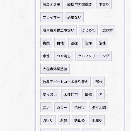
岐阜オスモ
岐阜市内部塗装
下塗り
プライマー
必要ない
岐阜市外構工事安い
はじめて
選び方
梅雨
目地
基礎
洗浄
油性
水性
つや消し
セルフクリーニング
大垣市外壁塗装
岐阜アパートコーポ塗り替え
部分
安っぽい
木造住宅
補修
冬
寒い
カラー
色分け
タイル調
流行り
遮熱
錆止め
雨漏り