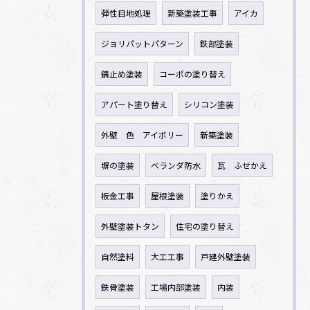
弾性目地処理
新築塗装工事
アイカ
ジョリパットパターン
鉄部塗装
錆止め塗装
コーポの塗り替え
アパート塗り替え
シリコン塗装
外壁 色 アイボリー
新築塗装
塀の塗装
ベランダ防水
瓦 ふせかえ
板金工事
屋根塗装
塗りかえ
外壁塗装トタン
住宅の塗り替え
自然塗料
大工工事
戸建外壁塗装
鉄骨塗装
工場内部塗装
内装