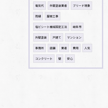
電気代
外壁塗装業者
ブリード現象
雨樋
屋根工事
塩ビシート機械固定工法
岐阜市
外壁塗装
戸建て
マンション
事務所
店舗
業者
費用
人気
コンクリート
壁
安心