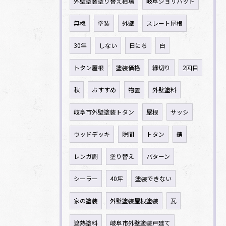
外壁塗装塗り替え相場
岐阜ジョリパット
無機
塗装
外壁
スレート屋根
30年
しない
日にち
白
トタン屋根
塗装価格
縁切り
2回目
秋
おすすめ
物置
外壁塗料
岐阜市外壁塗装トタン
屋根
サッシ
ウッドデッキ
隙間
トタン
錆
レンガ調
塗り替え
パターン
シーラー
40坪
塗装できない
家の塗装
外壁塗装屋根塗装
瓦
遮熱塗料
岐阜市外壁塗装戸建て