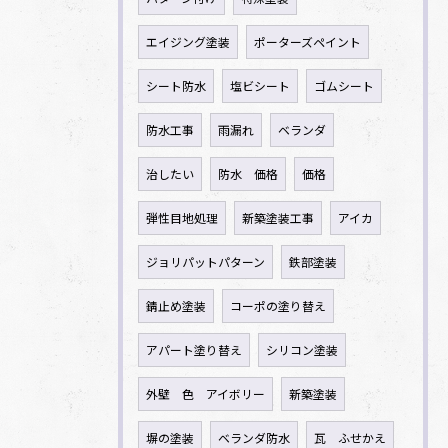
エイジング塗装
ポーターズペイント
シート防水
塩ビシート
ゴムシート
防水工事
雨漏れ
ベランダ
治したい
防水 価格
価格
弾性目地処理
新築塗装工事
アイカ
ジョリパットパターン
鉄部塗装
錆止め塗装
コーポの塗り替え
アパート塗り替え
シリコン塗装
外壁 色 アイボリー
新築塗装
塀の塗装
ベランダ防水
瓦 ふせかえ