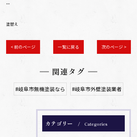
--
塗替え
< 前のページ
一覧に戻る
次のページ >
関連タグ
#岐阜市無機塗装なら
#岐阜市外壁塗装業者
カテゴリー
Categories