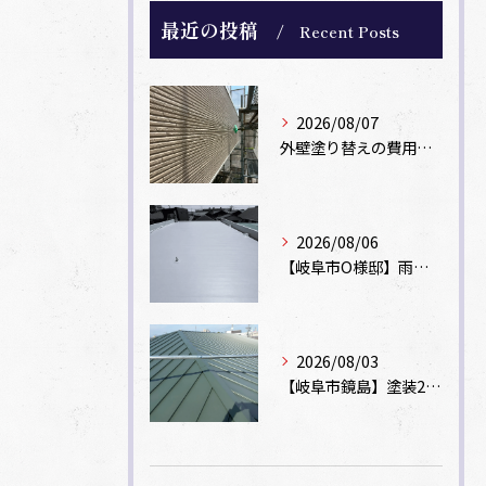
最近の投稿
Recent Posts
2026/08/07
外壁塗り替えの費用相場は？坪数別の価格目安と安く抑えるコツ【一級塗装士解説】
2026/08/06
【岐阜市O様邸】雨漏りを解消！塩ビシート機械固定工法による屋根防水工事
2026/08/03
【岐阜市鏡島】塗装2回のカラーベスト屋根をカバー工法でガルバリウム鋼板に改修！