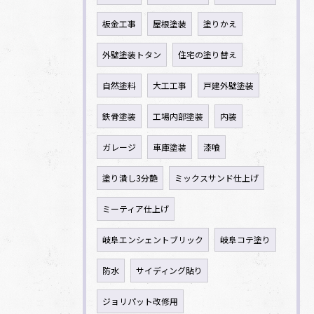
板金工事
屋根塗装
塗りかえ
外壁塗装トタン
住宅の塗り替え
自然塗料
大工工事
戸建外壁塗装
鉄骨塗装
工場内部塗装
内装
ガレージ
車庫塗装
漆喰
塗り潰し3分艶
ミックスサンド仕上げ
ミーティア仕上げ
岐阜エンシェントブリック
岐阜コテ塗り
防水
サイディング貼り
ジョリパット改修用