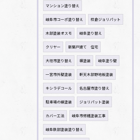
マンション塗り替え
岐阜市コーポ塗り替え
校倉ジョリパット
木部塗装オスモ
岐阜塗り替え
クリヤー
新築戸建て 住宅
大垣市塗り替え
塀塗装
岐阜塗り壁
一宮市外壁塗装
軒天木部野地板塗装
キシラデコール
名古屋市塗り替え
駐車場の線塗装
ジョリパット塗装
カバー工法
岐阜市修繕塗装工事
岐阜鉄部塗装塗り替え