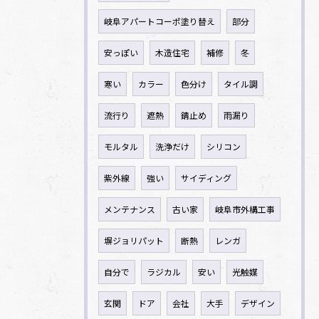
岐阜アパートコーポ塗り替え
部分
安っぽい
木造住宅
補修
冬
寒い
カラー
色分け
タイル調
流行り
遮熱
錆止め
雨漏り
モルタル
洗浄だけ
シリコン
紫外線
強い
サイディング
メンテナンス
古い家
岐阜市外構工事
塀ジョリパット
断熱
レンガ
自分で
ラジカル
安い
光触媒
玄関
ドア
会社
大手
デザイン