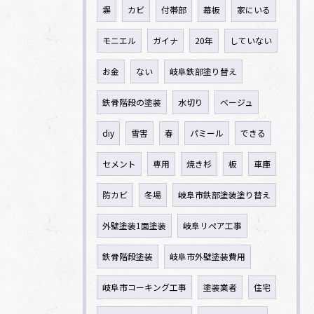
塀
カビ
付帯部
幕板
家にいる
モニエル
ガイナ
20年
していない
お金
ない
岐阜鉄部塗り替え
鉄骨階段の塗装
水切り
ベージュ
diy
雪害
春
パミール
できる
セメント
専用
焼き杉
板
車庫
防カビ
冬場
岐阜市鉄部塗装塗り替え
外壁塗装1面塗装
岐阜リペア工事
鉄骨階段塗装
岐阜市外壁塗装費用
岐阜市コーキング工事
塗装業者
住宅