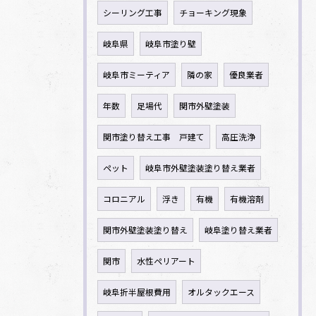
シーリング工事
チョーキング現象
岐阜県
岐阜市塗り壁
岐阜市ミーティア
隣の家
優良業者
年数
足場代
関市外壁塗装
関市塗り替え工事 戸建て
高圧洗浄
ペット
岐阜市外壁塗装塗り替え業者
コロニアル
浮き
有機
有機溶剤
関市外壁塗装塗り替え
岐阜塗り替え業者
関市
水性ペリアート
岐阜折半屋根費用
オルタックエース