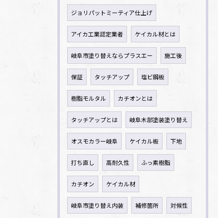
ジョリパットミーティア仕上げ
アイカ工業認定業者
ケイカル材とは
岐阜市塗り替えならプラスエー
施工後
保証
タッチアップ
塩ビ鋼板
樹脂モルタル
カチオンとは
タッチアップとは
岐阜木部塗装塗り替え
オスモカラー岐阜
ケイカル板
下地
打ち直し
高耐久性
ふっ素樹脂
カチオン
ケイカル材
岐阜市塗り替え内装
補修箇所
対候性