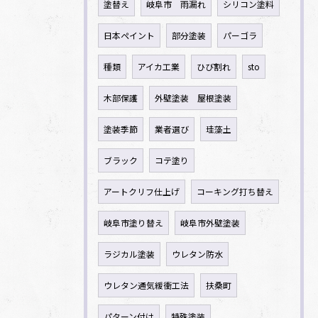
塗替え
岐阜市 雨漏れ
シリコン塗料
日本ペイント
部分塗装
パーゴラ
種類
アイカ工業
ひび割れ
sto
木部保護
外壁塗装 屋根塗装
塗装季節
業者選び
珪藻土
ブラック
コテ塗り
アートクリフ仕上げ
コーキング打ち替え
岐阜市塗り替え
岐阜市外壁塗装
ラジカル塗装
ウレタン防水
ウレタン通気緩衝工法
扶桑町
パターン付け
特殊塗装