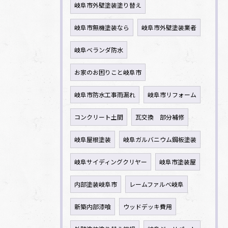
岐阜市外壁塗装塗り替え
岐阜市無機塗装なら
岐阜市外壁塗装業者
岐阜ベランダ防水
お家のお困りこと岐阜市
岐阜市防水工事雨漏れ
岐阜市リフォーム
コンクリート土間
瓦交換 部分補修
岐阜屋根塗装
岐阜ガルバニウム鋼板塗装
岐阜サイディングクリヤー
岐阜市塗装屋
内部塗装岐阜市
レームファルべ岐阜
新築内部漆喰
ウッドデッキ費用