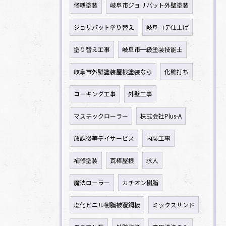
修繕塗装
岐阜市ジョリパット外壁塗装
ジョリパット塗り替え
岐阜コテ仕上げ
塗り替え工事
岐阜市一級塗装技能士
岐阜市外壁塗装屋根塗装なら
化粧打ち
コーキング工事
外壁工事
マスチックローラー
株式会社Plus-A
放課後等デイサービス
内装工事
補修塗装
瓦棒屋根
求人
魔法ローラー
カチオン樹脂
塩化ビニル樹脂被覆鋼板
ミックスサンド