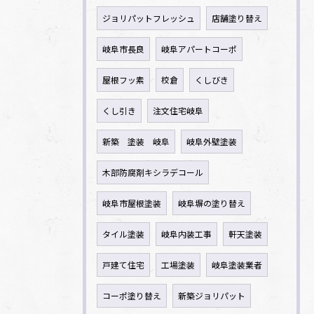
ジョリパットフレッシュ
店舗塗り替え
岐阜市長良
岐阜アパートコーポ
屋根フッ素
校倉
くしびき
くし引き
注文住宅岐阜
新築 塗装 岐阜
岐阜外壁塗装
木部防腐剤キシラデコール
岐阜市屋根塗装
岐阜塀の塗り替え
タイル塗装
岐阜内装工事
軒天塗装
戸建て住宅
工場塗装
岐阜塗装業者
コーポ塗り替え
新築ジョリパット