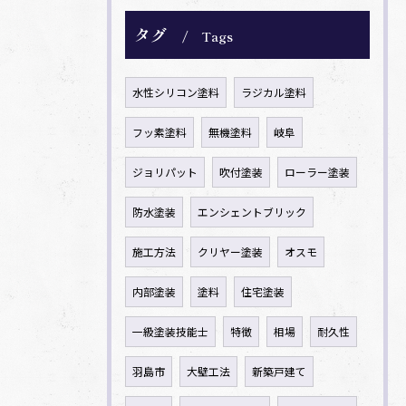
タグ
Tags
水性シリコン塗料
ラジカル塗料
フッ素塗料
無機塗料
岐阜
ジョリパット
吹付塗装
ローラー塗装
防水塗装
エンシェントブリック
施工方法
クリヤー塗装
オスモ
内部塗装
塗料
住宅塗装
一級塗装技能士
特徴
相場
耐久性
羽島市
大壁工法
新築戸建て