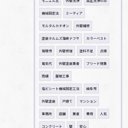
モニエル瓦
外壁洗浄
高圧洗浄のみ
機械固定法
ミーティア
モルタルカチオン
外壁補修
塗装ホルムズ海峡ナフサ
カラーベスト
瑞穂市
外壁修理
塗料不足
点検
電気代
外壁塗装業者
ブリード現象
雨樋
屋根工事
塩ビシート機械固定工法
岐阜市
外壁塗装
戸建て
マンション
事務所
店舗
業者
費用
人気
コンクリート
壁
安心