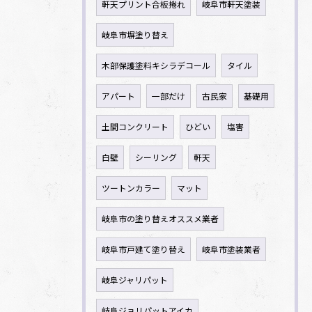
軒天プリント合板捲れ
岐阜市軒天塗装
岐阜市塀塗り替え
木部保護塗料キシラデコール
タイル
アパート
一部だけ
古民家
基礎用
土間コンクリート
ひどい
塩害
白壁
シーリング
軒天
ツートンカラー
マット
岐阜市の塗り替えオススメ業者
岐阜市戸建て塗り替え
岐阜市塗装業者
岐阜ジャリパット
岐阜ジョリパットアイカ