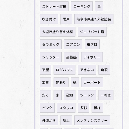
ストレート屋根
コーキング
黒
吹き付け
雨戸
岐阜市戸建て外壁塗装
大垣市塗り替え外壁
ジョリパット塀
セラミック
エアコン
継ぎ目
シャッター
高級感
アイボリー
平屋
ログハウス
できない
亀裂
工事
艶あり
緑
カーポート
安く
家
破風
ツートン
一軒家
ピンク
スタッコ
多彩
模様
外壁から
屋上
メンテナンスフリー