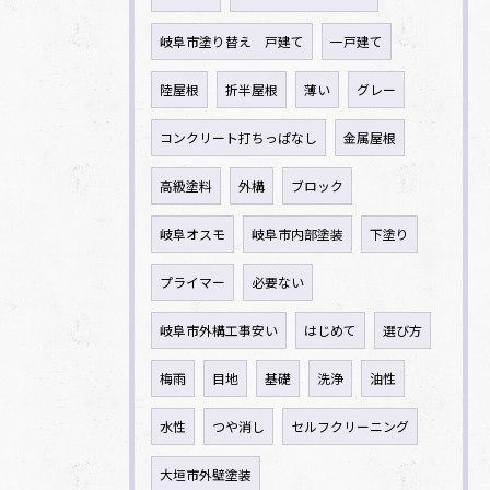
岐阜市塗り替え 戸建て
一戸建て
陸屋根
折半屋根
薄い
グレー
コンクリート打ちっぱなし
金属屋根
高級塗料
外構
ブロック
岐阜オスモ
岐阜市内部塗装
下塗り
プライマー
必要ない
岐阜市外構工事安い
はじめて
選び方
梅雨
目地
基礎
洗浄
油性
水性
つや消し
セルフクリーニング
大垣市外壁塗装