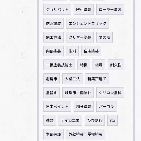
ジョリパット
吹付塗装
ローラー塗装
防水塗装
エンシェントブリック
施工方法
クリヤー塗装
オスモ
内部塗装
塗料
住宅塗装
一級塗装技能士
特徴
相場
耐久性
羽島市
大壁工法
新築戸建て
塗替え
岐阜市 雨漏れ
シリコン塗料
日本ペイント
部分塗装
パーゴラ
種類
アイカ工業
ひび割れ
sto
木部保護
外壁塗装 屋根塗装