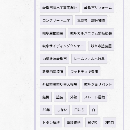
岐阜市防水工事雨漏れ
岐阜市リフォーム
コンクリート土間
瓦交換 部分補修
岐阜屋根塗装
岐阜ガルバニウム鋼板塗装
岐阜サイディングクリヤー
岐阜市塗装屋
内部塗装岐阜市
レームファルべ岐阜
新築内部漆喰
ウッドデッキ費用
外壁塗装塗り替え相場
岐阜ジョリパット
無機
塗装
外壁
スレート屋根
30年
しない
日にち
白
トタン屋根
塗装価格
縁切り
2回目