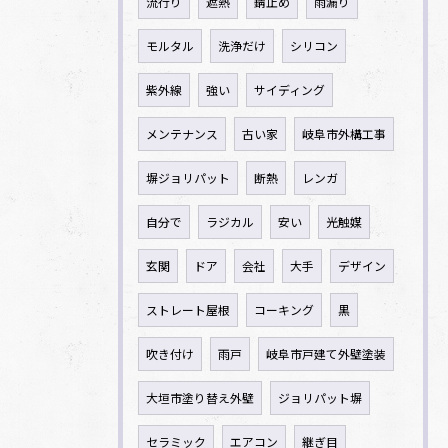
流行り
遮熱
錆止め
雨漏り
モルタル
洗浄だけ
シリコン
紫外線
強い
サイディング
メンテナンス
古い家
岐阜市外構工事
塀ジョリパット
断熱
レンガ
自分で
ラジカル
安い
光触媒
玄関
ドア
会社
大手
デザイン
ストレート屋根
コーキング
黒
吹き付け
雨戸
岐阜市戸建て外壁塗装
大垣市塗り替え外壁
ジョリパット塀
セラミック
エアコン
継ぎ目