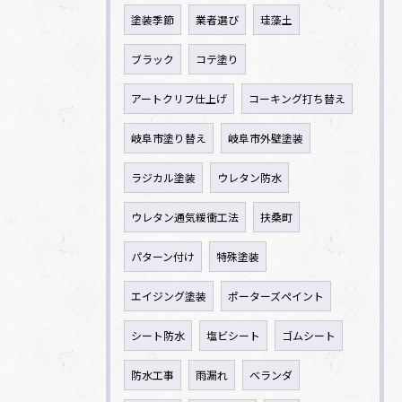
塗装季節
業者選び
珪藻土
ブラック
コテ塗り
アートクリフ仕上げ
コーキング打ち替え
岐阜市塗り替え
岐阜市外壁塗装
ラジカル塗装
ウレタン防水
ウレタン通気緩衝工法
扶桑町
パターン付け
特殊塗装
エイジング塗装
ポーターズペイント
シート防水
塩ビシート
ゴムシート
防水工事
雨漏れ
ベランダ