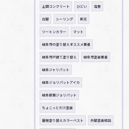
土間コンクリート
ひどい
塩害
白壁
シーリング
軒天
ツートンカラー
マット
岐阜市の塗り替えオススメ業者
岐阜市戸建て塗り替え
岐阜市塗装業者
岐阜ジャリパット
岐阜ジョリパットアイカ
岐阜新築ジョリパット
ちょこっとだけ塗装
屋根塗り替えカラーベスト
外壁塗装相談