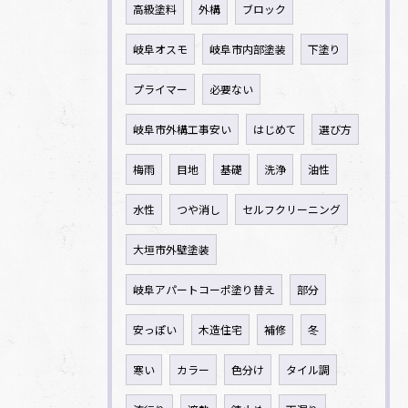
高級塗料
外構
ブロック
岐阜オスモ
岐阜市内部塗装
下塗り
プライマー
必要ない
岐阜市外構工事安い
はじめて
選び方
梅雨
目地
基礎
洗浄
油性
水性
つや消し
セルフクリーニング
大垣市外壁塗装
岐阜アパートコーポ塗り替え
部分
安っぽい
木造住宅
補修
冬
寒い
カラー
色分け
タイル調