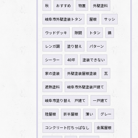
秋
おすすめ
物置
外壁塗料
岐阜市外壁塗装トタン
屋根
サッシ
ウッドデッキ
隙間
トタン
錆
レンガ調
塗り替え
パターン
シーラー
40坪
塗装できない
家の塗装
外壁塗装屋根塗装
瓦
遮熱塗料
岐阜市外壁塗装戸建て
岐阜市塗り替え 戸建て
一戸建て
陸屋根
折半屋根
薄い
グレー
コンクリート打ちっぱなし
金属屋根