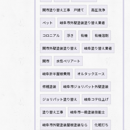
関市塗り替え工事 戸建て
高圧洗浄
ペット
岐阜市外壁塗装塗り替え業者
コロニアル
浮き
有機
有機溶剤
関市外壁塗装塗り替え
岐阜塗り替え業者
関市
水性ペリアート
岐阜折半屋根費用
オルタックエース
修繕塗装
岐阜市ジョリパット外壁塗装
ジョリパット塗り替え
岐阜コテ仕上げ
塗り替え工事
岐阜市一級塗装技能士
岐阜市外壁塗装屋根塗装なら
化粧打ち