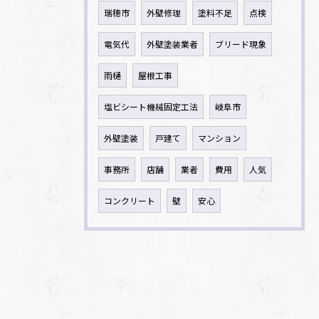
瑞穂市
外壁修理
塗料不足
点検
電気代
外壁塗装業者
ブリード現象
雨樋
屋根工事
塩ビシート機械固定工法
岐阜市
外壁塗装
戸建て
マンション
事務所
店舗
業者
費用
人気
コンクリート
壁
安心