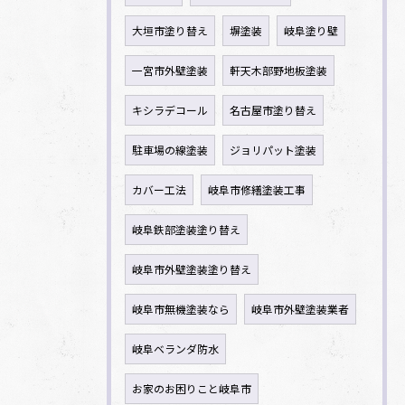
大垣市塗り替え
塀塗装
岐阜塗り壁
一宮市外壁塗装
軒天木部野地板塗装
キシラデコール
名古屋市塗り替え
駐車場の線塗装
ジョリパット塗装
カバー工法
岐阜市修繕塗装工事
岐阜鉄部塗装塗り替え
岐阜市外壁塗装塗り替え
岐阜市無機塗装なら
岐阜市外壁塗装業者
岐阜ベランダ防水
お家のお困りこと岐阜市