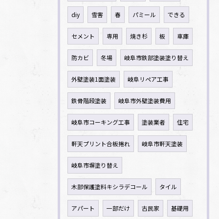
diy
雪害
春
パミール
できる
セメント
専用
焼き杉
板
車庫
防カビ
冬場
岐阜市鉄部塗装塗り替え
外壁塗装1面塗装
岐阜リペア工事
鉄骨階段塗装
岐阜市外壁塗装費用
岐阜市コーキング工事
塗装業者
住宅
軒天プリント合板捲れ
岐阜市軒天塗装
岐阜市塀塗り替え
木部保護塗料キシラデコール
タイル
アパート
一部だけ
古民家
基礎用