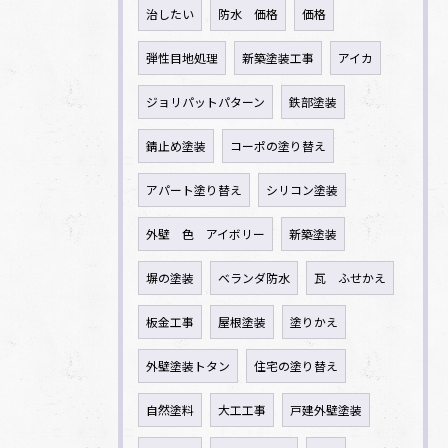
治したい
防水 価格
価格
弾性目地処理
新築塗装工事
アイカ
ジョリパットパターン
鉄部塗装
錆止め塗装
コーポの塗り替え
アパート塗り替え
シリコン塗装
外壁 色 アイボリー
新築塗装
塀の塗装
ベランダ防水
瓦 ふせかえ
板金工事
屋根塗装
塗りかえ
外壁塗装トタン
住宅の塗り替え
自然塗料
大工工事
戸建外壁塗装