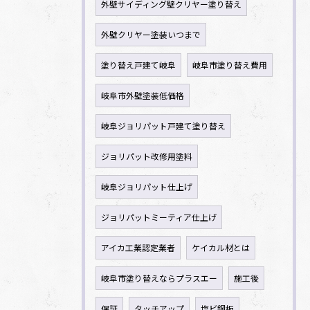
外壁サイディング壁クリヤー塗り替え
外壁クリヤー塗装いつまで
塗り替え戸建て岐阜
岐阜市塗り替え費用
岐阜市外壁塗装低価格
岐阜ジョリパット戸建て塗り替え
ジョリパット改修用塗料
岐阜ジョリパット仕上げ
ジョリパットミーティア仕上げ
アイカ工業認定業者
ケイカル材とは
岐阜市塗り替えならプラスエー
施工後
保証
タッチアップ
塩ビ鋼板