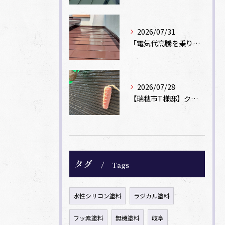
2026/07/31
「電気代高騰を乗り切る！外壁・屋根の遮熱塗装でできる省エネ対策」
2026/07/28
【瑞穂市T様邸】クリヤー塗装とコーキング「後打ち」で新築時の美しさを再現
タグ
Tags
水性シリコン塗料
ラジカル塗料
フッ素塗料
無機塗料
岐阜