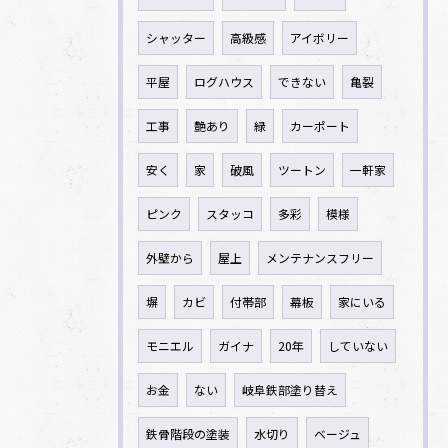
シャッター
高級感
アイボリー
平屋
ログハウス
できない
亀裂
工事
艶あり
緑
カーポート
安く
家
破風
ツートン
一軒家
ピンク
スタッコ
多彩
模様
外壁から
屋上
メンテナンスフリー
塀
カビ
付帯部
幕板
家にいる
モニエル
ガイナ
20年
していない
お金
ない
岐阜鉄部塗り替え
鉄骨階段の塗装
水切り
ベージュ