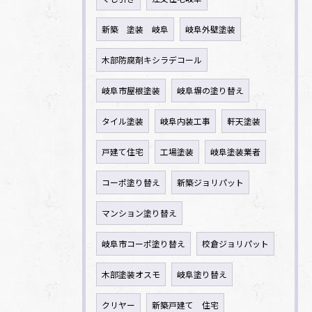
新築 塗装 岐阜
岐阜外壁塗装
木部防腐剤キシラデコール
岐阜市屋根塗装
岐阜塀の塗り替え
タイル塗装
岐阜内装工事
軒天塗装
戸建て住宅
工場塗装
岐阜塗装業者
コーポ塗り替え
新築ジョリパット
マンション塗り替え
岐阜市コーポ塗り替え
校倉ジョリパット
木部塗装オスモ
岐阜塗り替え
クリヤー
新築戸建て 住宅