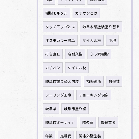
樹脂モルタル
カチオンとは
タッチアップとは
岐阜木部塗装塗り替え
オスモカラー岐阜
ケイカル板
下地
打ち直し
高耐久性
ふっ素樹脂
カチオン
ケイカル材
岐阜市塗り替え内装
補修箇所
対候性
シーリング工事
チョーキング現象
岐阜県
岐阜市塗り壁
岐阜市ミーティア
隣の家
優良業者
年数
足場代
関市外壁塗装