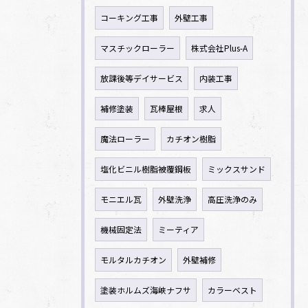
コーキング工事
外壁工事
マスチックローラー
株式会社Plus-A
放課後等デイサービス
内装工事
補修塗装
瓦棒屋根
求人
魔法ローラー
カチオン樹脂
塩化ビニル樹脂被覆鋼板
ミックスサンド
モニエル瓦
外壁洗浄
高圧洗浄のみ
機械固定法
ミーティア
モルタルカチオン
外壁補修
塗装ホルムズ海峡ナフサ
カラーベスト