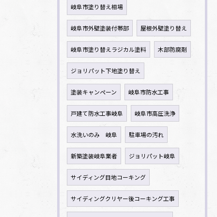
岐阜市塗り替え相場
岐阜市外壁塗装付帯部
屋根外壁塗り替え
岐阜市塗り替えラジカル塗料
木部防腐剤
ジョリパット下地塗り替え
塗装キャンペーン
岐阜市防水工事
戸建て防水工事岐阜
岐阜市高圧洗浄
水洗いのみ 岐阜
駐車場の汚れ
新築塗装岐阜業者
ジョリパット岐阜
サイディング目地コーキング
サイディングクリヤー後コーキング工事