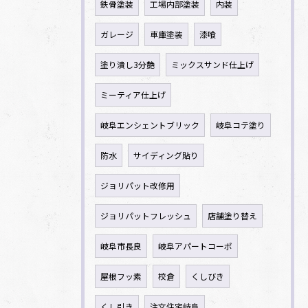
鉄骨塗装
工場内部塗装
内装
ガレージ
車庫塗装
漆喰
塗り潰し3分艶
ミックスサンド仕上げ
ミーティア仕上げ
岐阜エンシェントブリック
岐阜コテ塗り
防水
サイディング貼り
ジョリパット改修用
ジョリパットフレッシュ
店舗塗り替え
岐阜市長良
岐阜アパートコーポ
屋根フッ素
校倉
くしびき
くし引き
注文住宅岐阜