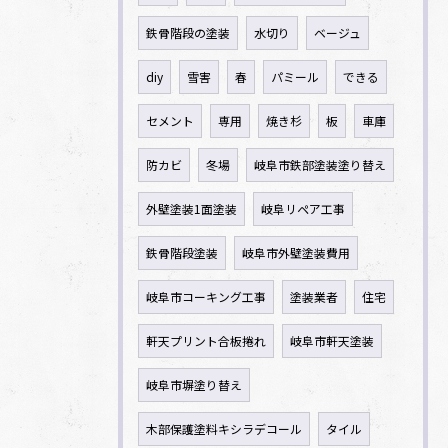
鉄骨階段の塗装
水切り
ベージュ
diy
雪害
春
パミール
できる
セメント
専用
焼き杉
板
車庫
防カビ
冬場
岐阜市鉄部塗装塗り替え
外壁塗装1面塗装
岐阜リペア工事
鉄骨階段塗装
岐阜市外壁塗装費用
岐阜市コーキング工事
塗装業者
住宅
軒天プリント合板捲れ
岐阜市軒天塗装
岐阜市塀塗り替え
木部保護塗料キシラデコール
タイル