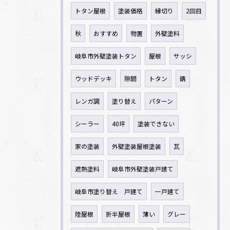
トタン屋根
塗装価格
縁切り
2回目
秋
おすすめ
物置
外壁塗料
岐阜市外壁塗装トタン
屋根
サッシ
ウッドデッキ
隙間
トタン
錆
レンガ調
塗り替え
パターン
シーラー
40坪
塗装できない
家の塗装
外壁塗装屋根塗装
瓦
遮熱塗料
岐阜市外壁塗装戸建て
岐阜市塗り替え 戸建て
一戸建て
陸屋根
折半屋根
薄い
グレー