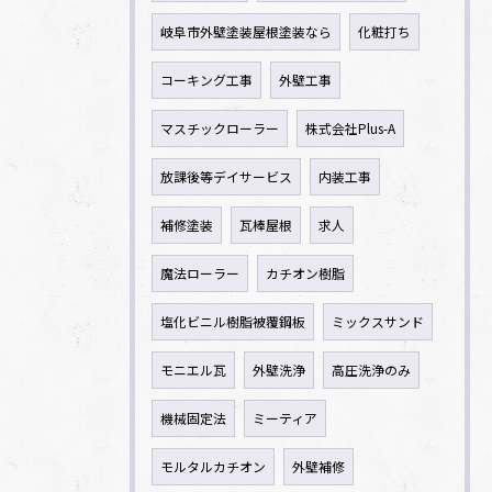
岐阜市外壁塗装屋根塗装なら
化粧打ち
コーキング工事
外壁工事
マスチックローラー
株式会社Plus-A
放課後等デイサービス
内装工事
補修塗装
瓦棒屋根
求人
魔法ローラー
カチオン樹脂
塩化ビニル樹脂被覆鋼板
ミックスサンド
モニエル瓦
外壁洗浄
高圧洗浄のみ
機械固定法
ミーティア
モルタルカチオン
外壁補修