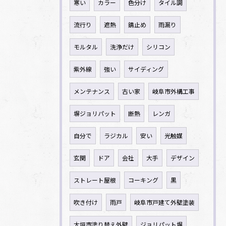
寒い
カラー
色分け
タイル調
流行り
遮熱
錆止め
雨漏り
モルタル
洗浄だけ
シリコン
紫外線
強い
サイディング
メンテナンス
古い家
岐阜市外構工事
塀ジョリパット
断熱
レンガ
自分で
ラジカル
安い
光触媒
玄関
ドア
会社
大手
デザイン
ストレート屋根
コーキング
黒
吹き付け
雨戸
岐阜市戸建て外壁塗装
大垣市塗り替え外壁
ジョリパット塀