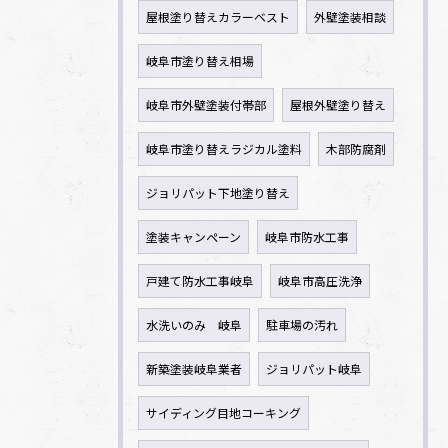
屋根塗り替えカラーベスト
外壁塗装相談
岐阜市塗り替え相場
岐阜市外壁塗装付帯部
屋根外壁塗り替え
岐阜市塗り替えラジカル塗料
木部防腐剤
ジョリパット下地塗り替え
塗装キャンペーン
岐阜市防水工事
戸建て防水工事岐阜
岐阜市高圧洗浄
水洗いのみ 岐阜
駐車場の汚れ
新築塗装岐阜業者
ジョリパット岐阜
サイディング目地コーキング