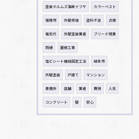
塗装ホルムズ海峡ナフサ
カラーベスト
瑞穂市
外壁修理
塗料不足
点検
電気代
外壁塗装業者
ブリード現象
雨樋
屋根工事
塩ビシート機械固定工法
岐阜市
外壁塗装
戸建て
マンション
事務所
店舗
業者
費用
人気
コンクリート
壁
安心