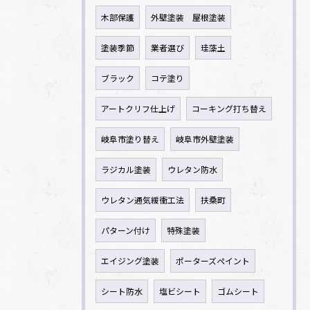
木部保護
外壁塗装 屋根塗装
塗装季節
業者選び
珪藻土
ブラック
コテ塗り
アートクリフ仕上げ
コーキング打ち替え
岐阜市塗り替え
岐阜市外壁塗装
ラジカル塗装
ウレタン防水
ウレタン通気緩衝工法
扶桑町
パターン付け
特殊塗装
エイジング塗装
ポーターズペイント
シート防水
塩ビシート
ゴムシート