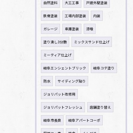
自然塗料
大工工事
戸建外壁塗装
鉄骨塗装
工場内部塗装
内装
ガレージ
車庫塗装
漆喰
塗り潰し3分艶
ミックスサンド仕上げ
ミーティア仕上げ
岐阜エンシェントブリック
岐阜コテ塗り
防水
サイディング貼り
ジョリパット改修用
ジョリパットフレッシュ
店舗塗り替え
岐阜市長良
岐阜アパートコーポ