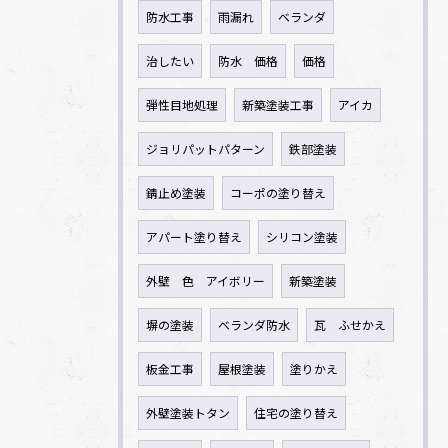
防水工事
雨漏れ
ベランダ
治したい
防水 価格
価格
弾性目地処理
新築塗装工事
アイカ
ジョリパットパターン
鉄部塗装
錆止め塗装
コーポの塗り替え
アパート塗り替え
シリコン塗装
外壁 色 アイボリー
新築塗装
塀の塗装
ベランダ防水
瓦 ふせかえ
板金工事
屋根塗装
塗りかえ
外壁塗装トタン
住宅の塗り替え