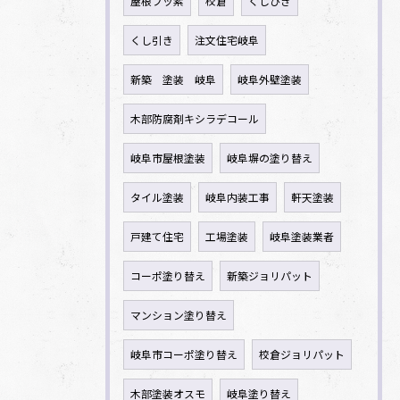
屋根フッ素
校倉
くしびき
くし引き
注文住宅岐阜
新築 塗装 岐阜
岐阜外壁塗装
木部防腐剤キシラデコール
岐阜市屋根塗装
岐阜塀の塗り替え
タイル塗装
岐阜内装工事
軒天塗装
戸建て住宅
工場塗装
岐阜塗装業者
コーポ塗り替え
新築ジョリパット
マンション塗り替え
岐阜市コーポ塗り替え
校倉ジョリパット
木部塗装オスモ
岐阜塗り替え