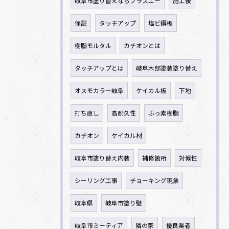
岐阜市塗り替えならプラスエー
施工後
保証
タッチアップ
塩ビ鋼板
樹脂モルタル
カチオンとは
タッチアップとは
岐阜木部塗装塗り替え
オスモカラー岐阜
ケイカル板
下地
打ち直し
高耐久性
ふっ素樹脂
カチオン
ケイカル材
岐阜市塗り替え内装
補修箇所
対候性
シーリング工事
チョーキング現象
岐阜県
岐阜市塗り壁
岐阜市ミーティア
隣の家
優良業者