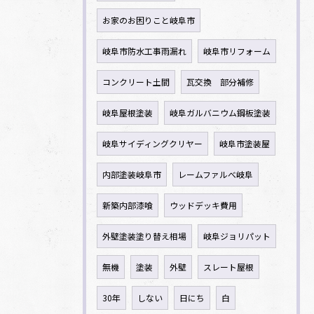
お家のお困りこと岐阜市
岐阜市防水工事雨漏れ
岐阜市リフォーム
コンクリート土間
瓦交換 部分補修
岐阜屋根塗装
岐阜ガルバニウム鋼板塗装
岐阜サイディングクリヤー
岐阜市塗装屋
内部塗装岐阜市
レームファルべ岐阜
新築内部漆喰
ウッドデッキ費用
外壁塗装塗り替え相場
岐阜ジョリパット
無機
塗装
外壁
スレート屋根
30年
しない
日にち
白