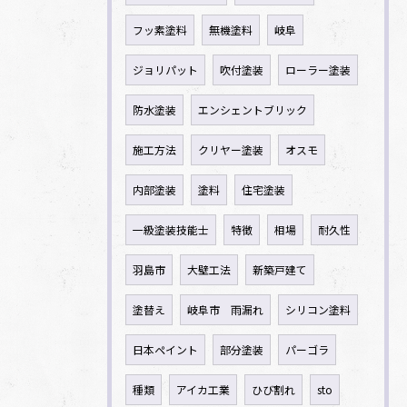
フッ素塗料
無機塗料
岐阜
ジョリパット
吹付塗装
ローラー塗装
防水塗装
エンシェントブリック
施工方法
クリヤー塗装
オスモ
内部塗装
塗料
住宅塗装
一級塗装技能士
特徴
相場
耐久性
羽島市
大壁工法
新築戸建て
塗替え
岐阜市 雨漏れ
シリコン塗料
日本ペイント
部分塗装
パーゴラ
種類
アイカ工業
ひび割れ
sto