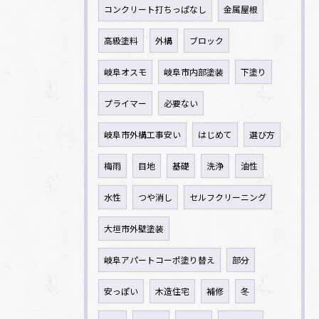
コンクリート打ちっぱなし
金属屋根
高級塗料
外構
ブロック
岐阜オスモ
岐阜市内部塗装
下塗り
プライマー
必要ない
岐阜市外構工事安い
はじめて
選び方
梅雨
目地
基礎
洗浄
油性
水性
つや消し
セルフクリーニング
大垣市外壁塗装
岐阜アパートコーポ塗り替え
部分
安っぽい
木造住宅
補修
冬