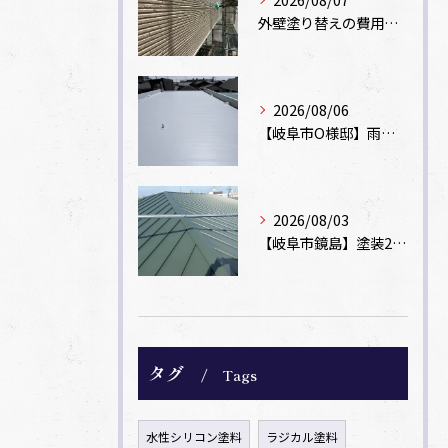
外壁塗り替えの費用相場は？坪数別の価格目安と安く抑えるコツ【一級塗装士解説】
2026/08/06
【岐阜市O様邸】雨漏りを解消！塩ビシート機械固定工法による屋根防水工事
2026/08/03
【岐阜市鏡島】塗装2回のカラーベスト屋根をカバー工法でガルバリウム鋼板に改修！
タグ
Tags
水性シリコン塗料
ラジカル塗料