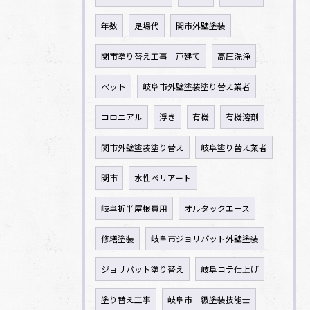
年数
足場代
関市外壁塗装
関市塗り替え工事 戸建て
高圧洗浄
ペット
岐阜市外壁塗装塗り替え業者
コロニアル
浮き
有機
有機溶剤
関市外壁塗装塗り替え
岐阜塗り替え業者
関市
水性ペリアート
岐阜折半屋根費用
オルタックエース
修繕塗装
岐阜市ジョリパット外壁塗装
ジョリパット塗り替え
岐阜コテ仕上げ
塗り替え工事
岐阜市一級塗装技能士