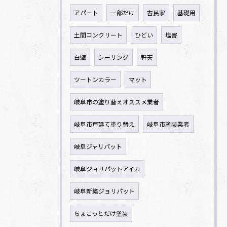
アパート
一部だけ
古民家
基礎用
土間コンクリート
ひどい
塩害
白壁
シーリング
軒天
ツートンカラー
マット
岐阜市の塗り替えオススメ業者
岐阜市戸建て塗り替え
岐阜市塗装業者
岐阜ジャリパット
岐阜ジョリパットアイカ
岐阜新築ジョリパット
ちょこっとだけ塗装