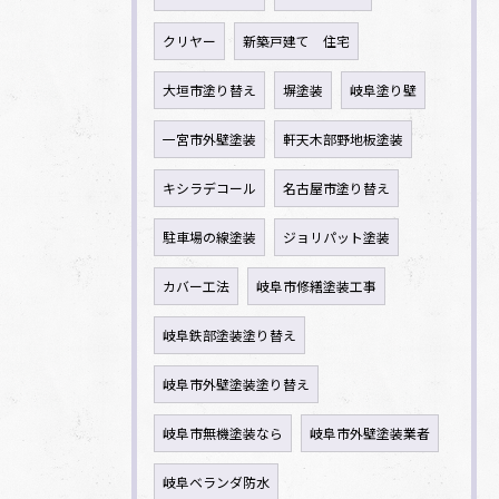
クリヤー
新築戸建て 住宅
大垣市塗り替え
塀塗装
岐阜塗り壁
一宮市外壁塗装
軒天木部野地板塗装
キシラデコール
名古屋市塗り替え
駐車場の線塗装
ジョリパット塗装
カバー工法
岐阜市修繕塗装工事
岐阜鉄部塗装塗り替え
岐阜市外壁塗装塗り替え
岐阜市無機塗装なら
岐阜市外壁塗装業者
岐阜ベランダ防水