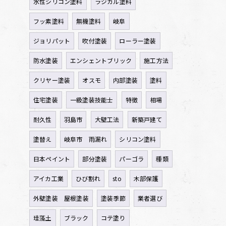
水性シリコン塗料
ラジカル塗料
フッ素塗料
無機塗料
岐阜
ジョリパット
吹付塗装
ローラー塗装
防水塗装
エンシェントブリック
施工方法
クリヤー塗装
オスモ
内部塗装
塗料
住宅塗装
一級塗装技能士
特徴
相場
耐久性
羽島市
大壁工法
新築戸建て
塗替え
岐阜市 雨漏れ
シリコン塗料
日本ペイント
部分塗装
パーゴラ
種類
アイカ工業
ひび割れ
sto
木部保護
外壁塗装 屋根塗装
塗装季節
業者選び
珪藻土
ブラック
コテ塗り