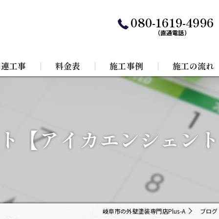
080-1619-4996
（直通電話）
関連工事
料金表
施工事例
施工の流れ
水工事
根リフォーム
ト【アイカエンシェン
岐阜市の外壁塗装専門店Plus-A
ブログ