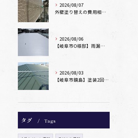
2026/08/07
外壁塗り替えの費用相場は？坪数別の価格目安と安く抑えるコツ【一級塗装士解説】
2026/08/06
【岐阜市O様邸】雨漏りを解消！塩ビシート機械固定工法による屋根防水工事
2026/08/03
【岐阜市鏡島】塗装2回のカラーベスト屋根をカバー工法でガルバリウム鋼板に改修！
タグ
Tags