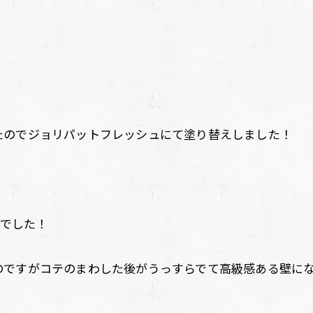
たのでジョリパットフレッシュにて塗り替えしました！
。
どでした！
のですがコテのまわした後がうっすらでて高級感ある壁に