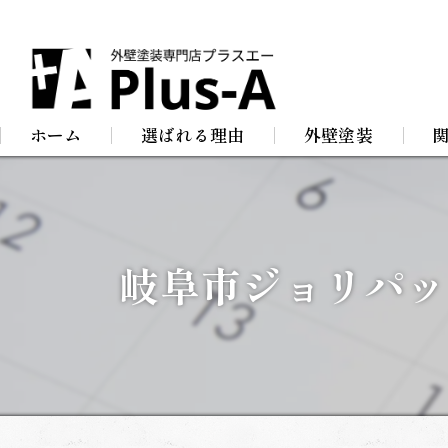
ホーム
選ばれる理由
外壁塗装
屋根塗装
防
店舗塗装
屋
岐阜市ジョリパッ