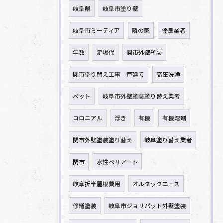
岐阜県
岐阜市塗り壁
岐阜市ミーティア
隣の家
優良業者
年数
足場代
関市外壁塗装
関市塗り替え工事 戸建て
高圧洗浄
ペット
岐阜市外壁塗装塗り替え業者
コロニアル
浮き
有機
有機溶剤
関市外壁塗装塗り替え
岐阜塗り替え業者
関市
水性ペリアート
岐阜折半屋根費用
オルタックエース
修繕塗装
岐阜市ジョリパット外壁塗装