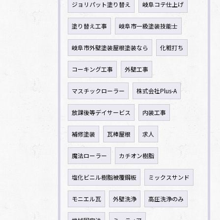
ジョリパット塗り替え
岐阜コテ仕上げ
塗り替え工事
岐阜市一級塗装技能士
岐阜市外壁塗装屋根塗装なら
化粧打ち
コーキング工事
外壁工事
マスチックローラー
株式会社Plus-A
放課後等デイサービス
内装工事
補修塗装
瓦棒屋根
求人
魔法ローラー
カチオン樹脂
塩化ビニル樹脂被覆鋼板
ミックスサンド
モニエル瓦
外壁洗浄
高圧洗浄のみ