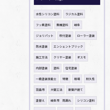
水性シリコン塗料
ラジカル塗料
フッ素塗料
無機塗料
岐阜
ジョリパット
吹付塗装
ローラー塗装
防水塗装
エンシェントブリック
施工方法
クリヤー塗装
オスモ
内部塗装
塗料
住宅塗装
一級塗装技能士
特徴
相場
耐久性
羽島市
大壁工法
新築戸建て
塗替え
岐阜市 雨漏れ
シリコン塗料