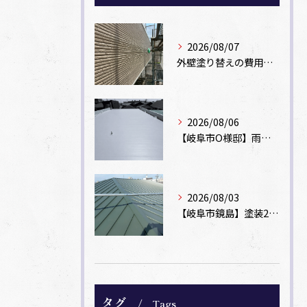
2026/08/07
外壁塗り替えの費用相場は？坪数別の価格目安と安く抑えるコツ【一級塗装士解説】
2026/08/06
【岐阜市O様邸】雨漏りを解消！塩ビシート機械固定工法による屋根防水工事
2026/08/03
【岐阜市鏡島】塗装2回のカラーベスト屋根をカバー工法でガルバリウム鋼板に改修！
タグ
Tags