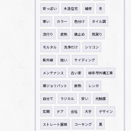
安っぽい
木造住宅
補修
冬
寒い
カラー
色分け
タイル調
流行り
遮熱
錆止め
雨漏り
モルタル
洗浄だけ
シリコン
紫外線
強い
サイディング
メンテナンス
古い家
岐阜市外構工事
塀ジョリパット
断熱
レンガ
自分で
ラジカル
安い
光触媒
玄関
ドア
会社
大手
デザイン
ストレート屋根
コーキング
黒