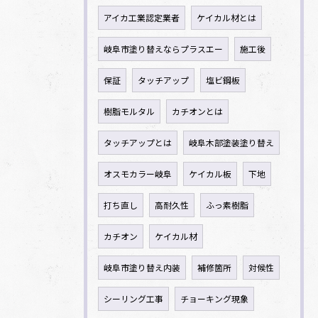
アイカ工業認定業者
ケイカル材とは
岐阜市塗り替えならプラスエー
施工後
保証
タッチアップ
塩ビ鋼板
樹脂モルタル
カチオンとは
タッチアップとは
岐阜木部塗装塗り替え
オスモカラー岐阜
ケイカル板
下地
打ち直し
高耐久性
ふっ素樹脂
カチオン
ケイカル材
岐阜市塗り替え内装
補修箇所
対候性
シーリング工事
チョーキング現象