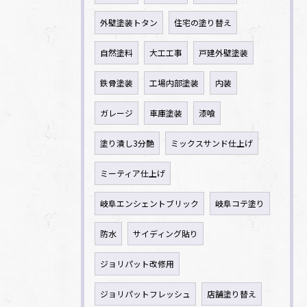
外壁塗装トタン
住宅の塗り替え
自然塗料
大工工事
戸建外壁塗装
鉄骨塗装
工場内部塗装
内装
ガレージ
車庫塗装
漆喰
塗り潰し3分艶
ミックスサンド仕上げ
ミーティア仕上げ
岐阜エンシェントブリック
岐阜コテ塗り
防水
サイディング貼り
ジョリパット改修用
ジョリパットフレッシュ
店舗塗り替え