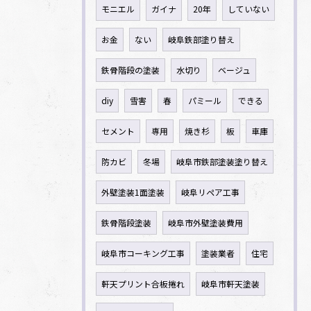
モニエル
ガイナ
20年
していない
お金
ない
岐阜鉄部塗り替え
鉄骨階段の塗装
水切り
ベージュ
diy
雪害
春
パミール
できる
セメント
専用
焼き杉
板
車庫
防カビ
冬場
岐阜市鉄部塗装塗り替え
外壁塗装1面塗装
岐阜リペア工事
鉄骨階段塗装
岐阜市外壁塗装費用
岐阜市コーキング工事
塗装業者
住宅
軒天プリント合板捲れ
岐阜市軒天塗装