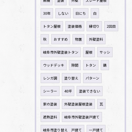
無機
塗装
外壁
スレート屋根
30年
しない
日にち
白
トタン屋根
塗装価格
縁切り
2回目
秋
おすすめ
物置
外壁塗料
岐阜市外壁塗装トタン
屋根
サッシ
ウッドデッキ
隙間
トタン
錆
レンガ調
塗り替え
パターン
シーラー
40坪
塗装できない
家の塗装
外壁塗装屋根塗装
瓦
遮熱塗料
岐阜市外壁塗装戸建て
岐阜市塗り替え 戸建て
一戸建て