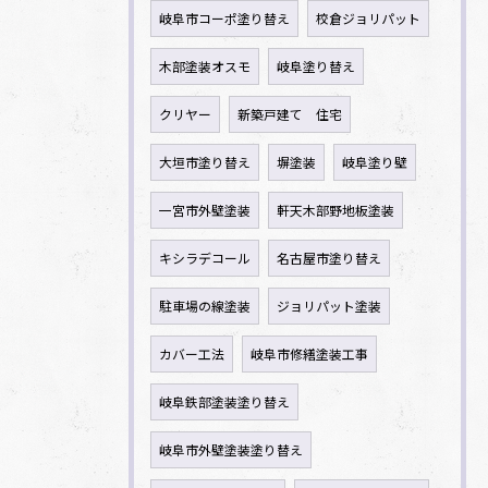
岐阜市コーポ塗り替え
校倉ジョリパット
木部塗装オスモ
岐阜塗り替え
クリヤー
新築戸建て 住宅
大垣市塗り替え
塀塗装
岐阜塗り壁
一宮市外壁塗装
軒天木部野地板塗装
キシラデコール
名古屋市塗り替え
駐車場の線塗装
ジョリパット塗装
カバー工法
岐阜市修繕塗装工事
岐阜鉄部塗装塗り替え
岐阜市外壁塗装塗り替え