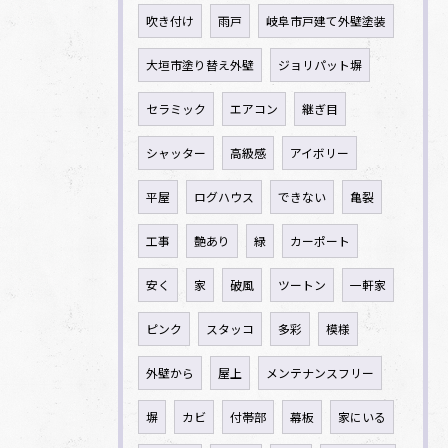
吹き付け
雨戸
岐阜市戸建て外壁塗装
大垣市塗り替え外壁
ジョリパット塀
セラミック
エアコン
継ぎ目
シャッター
高級感
アイボリー
平屋
ログハウス
できない
亀裂
工事
艶あり
緑
カーポート
安く
家
破風
ツートン
一軒家
ピンク
スタッコ
多彩
模様
外壁から
屋上
メンテナンスフリー
塀
カビ
付帯部
幕板
家にいる