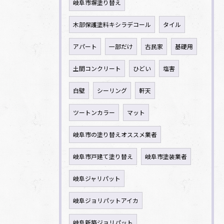
岐阜市塀塗り替え
木部保護塗料キシラデコール
タイル
アパート
一部だけ
古民家
基礎用
土間コンクリート
ひどい
塩害
白壁
シーリング
軒天
ツートンカラー
マット
岐阜市の塗り替えオススメ業者
岐阜市戸建て塗り替え
岐阜市塗装業者
岐阜ジャリパット
岐阜ジョリパットアイカ
岐阜新築ジョリパット