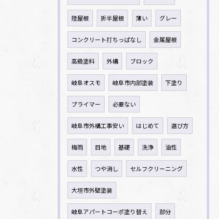
陸屋根
折半屋根
薄い
グレー
コンクリート打ちっぱなし
金属屋根
高級塗料
外構
ブロック
岐阜オスモ
岐阜市内部塗装
下塗り
プライマー
必要ない
岐阜市外構工事安い
はじめて
選び方
梅雨
目地
基礎
洗浄
油性
水性
つや消し
セルフクリーニング
大垣市外壁塗装
岐阜アパートコーポ塗り替え
部分