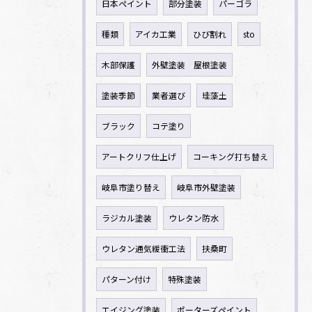
日本ペイント
部分塗装
パーゴラ
種類
アイカ工業
ひび割れ
sto
木部保護
外壁塗装 屋根塗装
塗装季節
業者選び
珪藻土
ブラック
コテ塗り
アートクリフ仕上げ
コーキング打ち替え
岐阜市塗り替え
岐阜市外壁塗装
ラジカル塗装
ウレタン防水
ウレタン通気緩衝工法
扶桑町
パターン付け
特殊塗装
エイジング塗装
ポーターズペイント