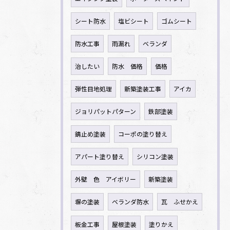
シート防水
塩ビシート
ゴムシート
防水工事
雨漏れ
ベランダ
治したい
防水 価格
価格
弾性目地処理
新築塗装工事
アイカ
ジョリパットパターン
鉄部塗装
錆止め塗装
コーポの塗り替え
アパート塗り替え
シリコン塗装
外壁 色 アイボリー
新築塗装
塀の塗装
ベランダ防水
瓦 ふせかえ
板金工事
屋根塗装
塗りかえ