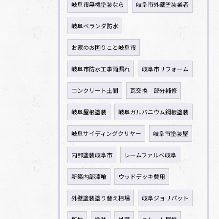
岐阜市無機塗装なら
岐阜市外壁塗装業者
岐阜ベランダ防水
お家のお困りこと岐阜市
岐阜市防水工事雨漏れ
岐阜市リフォーム
コンクリート土間
瓦交換 部分補修
岐阜屋根塗装
岐阜ガルバニウム鋼板塗装
岐阜サイディングクリヤー
岐阜市塗装屋
内部塗装岐阜市
レームファルべ岐阜
新築内部漆喰
ウッドデッキ費用
外壁塗装塗り替え相場
岐阜ジョリパット