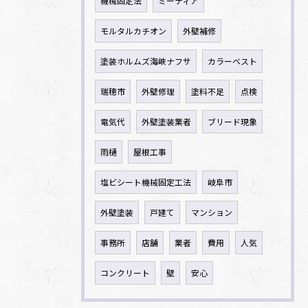
機械固定法
ミーティア
モルタルカチオン
外壁補修
塗装ホルムズ海峡ナフサ
カラーベスト
瑞穂市
外壁修理
塗料不足
点検
電気代
外壁塗装業者
ブリード現象
雨樋
屋根工事
塩ビシート機械固定工法
岐阜市
外壁塗装
戸建て
マンション
事務所
店舗
業者
費用
人気
コンクリート
壁
安心