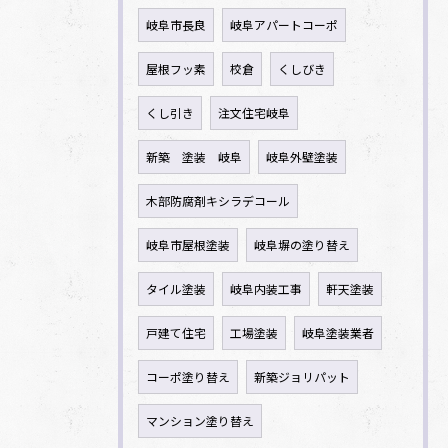
岐阜市長良
岐阜アパートコーポ
屋根フッ素
校倉
くしびき
くし引き
注文住宅岐阜
新築 塗装 岐阜
岐阜外壁塗装
木部防腐剤キシラデコール
岐阜市屋根塗装
岐阜塀の塗り替え
タイル塗装
岐阜内装工事
軒天塗装
戸建て住宅
工場塗装
岐阜塗装業者
コーポ塗り替え
新築ジョリパット
マンション塗り替え