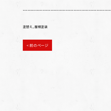
---------------------------------------------------------
塗替え
屋根塗装
< 前のページ