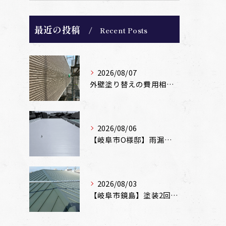
最近の投稿
Recent Posts
2026/08/07
外壁塗り替えの費用相場は？坪数別の価格目安と安く抑えるコツ【一級塗装士解説】
2026/08/06
【岐阜市O様邸】雨漏りを解消！塩ビシート機械固定工法による屋根防水工事
2026/08/03
【岐阜市鏡島】塗装2回のカラーベスト屋根をカバー工法でガルバリウム鋼板に改修！