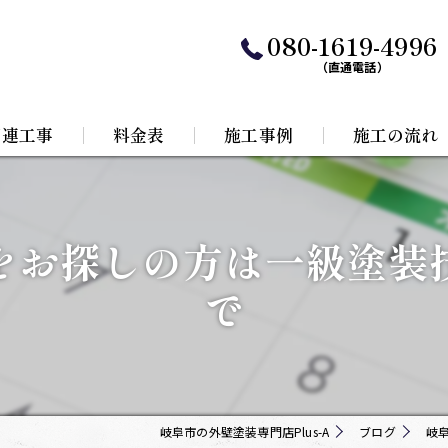
080-1619-4996
（直通電話）
関連工事
料金表
施工事例
施工の流れ
水工事
をお探しの方は一級塗装
根リフォーム
で
岐阜市の外壁塗装専門店Plus-A
ブログ
岐