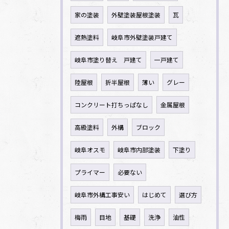
家の塗装
外壁塗装屋根塗装
瓦
遮熱塗料
岐阜市外壁塗装戸建て
岐阜市塗り替え 戸建て
一戸建て
陸屋根
折半屋根
薄い
グレー
コンクリート打ちっぱなし
金属屋根
高級塗料
外構
ブロック
岐阜オスモ
岐阜市内部塗装
下塗り
プライマー
必要ない
岐阜市外構工事安い
はじめて
選び方
梅雨
目地
基礎
洗浄
油性