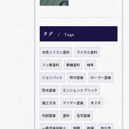
タグ
Tags
水性シリコン塗料
ラジカル塗料
フッ素塗料
無機塗料
岐阜
ジョリパット
吹付塗装
ローラー塗装
防水塗装
エンシェントブリック
施工方法
クリヤー塗装
オスモ
内部塗装
塗料
住宅塗装
一級塗装技能士
特徴
相場
耐久性