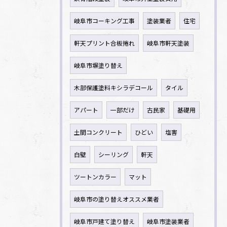
岐阜市コーキング工事
塗装業者
住宅
軒天プリント合板捲れ
岐阜市軒天塗装
岐阜市塀塗り替え
木部保護塗料キシラデコール
タイル
アパート
一部だけ
古民家
基礎用
土間コンクリート
ひどい
塩害
白壁
シーリング
軒天
ツートンカラー
マット
岐阜市の塗り替えオススメ業者
岐阜市戸建て塗り替え
岐阜市塗装業者