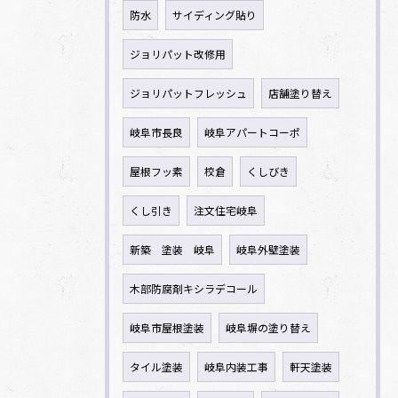
防水
サイディング貼り
ジョリパット改修用
ジョリパットフレッシュ
店舗塗り替え
岐阜市長良
岐阜アパートコーポ
屋根フッ素
校倉
くしびき
くし引き
注文住宅岐阜
新築 塗装 岐阜
岐阜外壁塗装
木部防腐剤キシラデコール
岐阜市屋根塗装
岐阜塀の塗り替え
タイル塗装
岐阜内装工事
軒天塗装