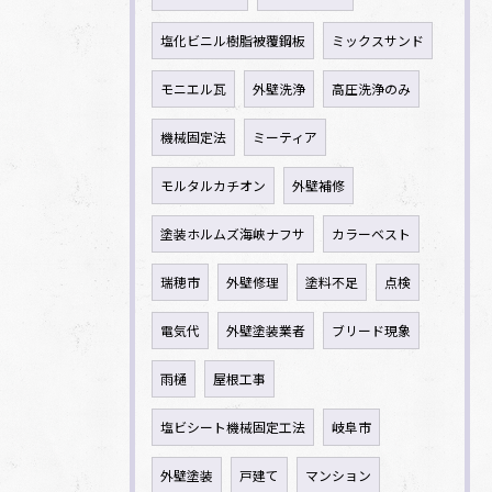
塩化ビニル樹脂被覆鋼板
ミックスサンド
モニエル瓦
外壁洗浄
高圧洗浄のみ
機械固定法
ミーティア
モルタルカチオン
外壁補修
塗装ホルムズ海峡ナフサ
カラーベスト
瑞穂市
外壁修理
塗料不足
点検
電気代
外壁塗装業者
ブリード現象
雨樋
屋根工事
塩ビシート機械固定工法
岐阜市
外壁塗装
戸建て
マンション