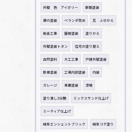
外壁 色 アイボリー
新築塗装
塀の塗装
ベランダ防水
瓦 ふせかえ
板金工事
屋根塗装
塗りかえ
外壁塗装トタン
住宅の塗り替え
自然塗料
大工工事
戸建外壁塗装
鉄骨塗装
工場内部塗装
内装
ガレージ
車庫塗装
漆喰
塗り潰し3分艶
ミックスサンド仕上げ
ミーティア仕上げ
岐阜エンシェントブリック
岐阜コテ塗り