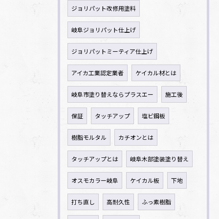
ジョリパット改修用塗料
岐阜ジョリパット仕上げ
ジョリパットミーティア仕上げ
アイカ工業認定業者
ケイカル材とは
岐阜市塗り替えならプラスエー
施工後
保証
タッチアップ
塩ビ鋼板
樹脂モルタル
カチオンとは
タッチアップとは
岐阜木部塗装塗り替え
オスモカラー岐阜
ケイカル板
下地
打ち直し
高耐久性
ふっ素樹脂