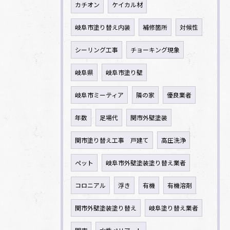
カチオン
ケイカル材
岐阜市塗り替え内装
補修箇所
対候性
シーリング工事
チョーキング現象
岐阜県
岐阜市塗り壁
岐阜市ミーティア
隣の家
優良業者
年数
足場代
関市外壁塗装
関市塗り替え工事 戸建て
高圧洗浄
ペット
岐阜市外壁塗装塗り替え業者
コロニアル
浮き
有機
有機溶剤
関市外壁塗装塗り替え
岐阜塗り替え業者