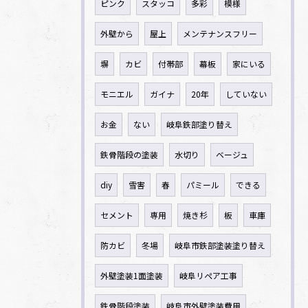
ピンク
スタッコ
多彩
模様
外壁から
屋上
メンテナンスフリー
塀
カビ
付帯部
幕板
家にいる
モニエル
ガイナ
20年
していない
お金
ない
岐阜鉄部塗り替え
鉄骨階段の塗装
水切り
ベージュ
diy
雪害
春
パミール
できる
セメント
専用
焼き杉
板
車庫
防カビ
冬場
岐阜市鉄部塗装塗り替え
外壁塗装1面塗装
岐阜リペア工事
鉄骨階段塗装
岐阜市外壁塗装費用