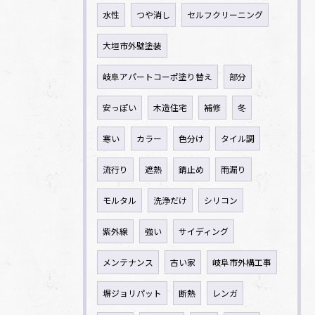
水性
つや消し
セルフクリーニング
大垣市外壁塗装
岐阜アパートコーポ塗り替え
部分
安っぽい
木造住宅
補修
冬
寒い
カラー
色分け
タイル調
流行り
遮熱
錆止め
雨漏り
モルタル
洗浄だけ
シリコン
紫外線
強い
サイディング
メンテナンス
古い家
岐阜市外構工事
塀ジョリパット
断熱
レンガ