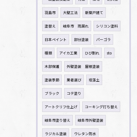
羽島市
大壁工法
新築戸建て
塗替え
岐阜市 雨漏れ
シリコン塗料
日本ペイント
部分塗装
パーゴラ
種類
アイカ工業
ひび割れ
sto
木部保護
外壁塗装 屋根塗装
塗装季節
業者選び
珪藻土
ブラック
コテ塗り
アートクリフ仕上げ
コーキング打ち替え
岐阜市塗り替え
岐阜市外壁塗装
ラジカル塗装
ウレタン防水