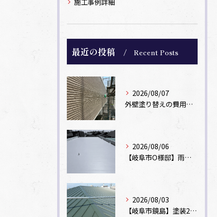
施工事例詳細
最近の投稿
Recent Posts
2026/08/07
外壁塗り替えの費用相場は？坪数別の価格目安と安く抑えるコツ【一級塗装士解説】
2026/08/06
【岐阜市O様邸】雨漏りを解消！塩ビシート機械固定工法による屋根防水工事
2026/08/03
【岐阜市鏡島】塗装2回のカラーベスト屋根をカバー工法でガルバリウム鋼板に改修！