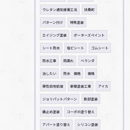
ウレタン通気緩衝工法
扶桑町
パターン付け
特殊塗装
エイジング塗装
ポーターズペイント
シート防水
塩ビシート
ゴムシート
防水工事
雨漏れ
ベランダ
治したい
防水 価格
価格
弾性目地処理
新築塗装工事
アイカ
ジョリパットパターン
鉄部塗装
錆止め塗装
コーポの塗り替え
アパート塗り替え
シリコン塗装