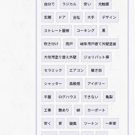
自分で
ラジカル
安い
光触媒
玄関
ドア
会社
大手
デザイン
ストレート屋根
コーキング
黒
吹き付け
雨戸
岐阜市戸建て外壁塗装
大垣市塗り替え外壁
ジョリパット塀
セラミック
エアコン
継ぎ目
シャッター
高級感
アイボリー
平屋
ログハウス
できない
亀裂
工事
艶あり
緑
カーポート
安く
家
破風
ツートン
一軒家