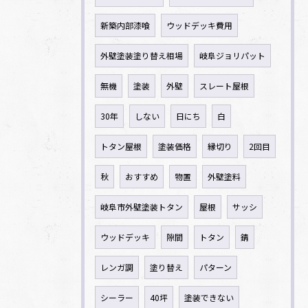
新築内部漆喰
ウッドデッキ費用
外壁塗装塗り替え相場
岐阜ジョリパット
無機
塗装
外壁
スレート屋根
30年
しない
日にち
白
トタン屋根
塗装価格
縁切り
2回目
秋
おすすめ
物置
外壁塗料
岐阜市外壁塗装トタン
屋根
サッシ
ウッドデッキ
隙間
トタン
錆
レンガ調
塗り替え
パターン
シーラー
40坪
塗装できない