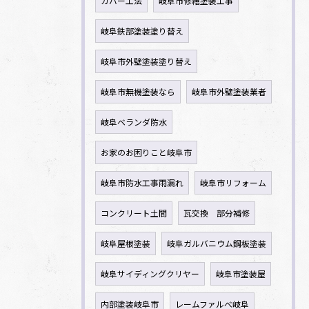
カバー工法
岐阜市修繕塗装工事
岐阜鉄部塗装塗り替え
岐阜市外壁塗装塗り替え
岐阜市無機塗装なら
岐阜市外壁塗装業者
岐阜ベランダ防水
お家のお困りこと岐阜市
岐阜市防水工事雨漏れ
岐阜市リフォーム
コンクリート土間
瓦交換 部分補修
岐阜屋根塗装
岐阜ガルバニウム鋼板塗装
岐阜サイディングクリヤー
岐阜市塗装屋
内部塗装岐阜市
レームファルべ岐阜