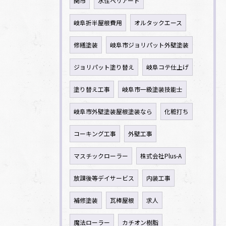
関市
水性ペリアート
岐阜折半屋根費用
オルタックエース
修繕塗装
岐阜市ジョリパット外壁塗装
ジョリパット塗り替え
岐阜コテ仕上げ
塗り替え工事
岐阜市一級塗装技能士
岐阜市外壁塗装屋根塗装なら
化粧打ち
コーキング工事
外壁工事
マスチックローラー
株式会社Plus-A
放課後等デイサービス
内装工事
補修塗装
瓦棒屋根
求人
魔法ローラー
カチオン樹脂