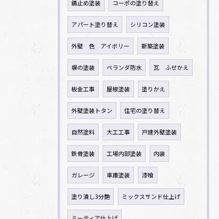
錆止め塗装
コーポの塗り替え
アパート塗り替え
シリコン塗装
外壁 色 アイボリー
新築塗装
塀の塗装
ベランダ防水
瓦 ふせかえ
板金工事
屋根塗装
塗りかえ
外壁塗装トタン
住宅の塗り替え
自然塗料
大工工事
戸建外壁塗装
鉄骨塗装
工場内部塗装
内装
ガレージ
車庫塗装
漆喰
塗り潰し3分艶
ミックスサンド仕上げ
ミーティア仕上げ