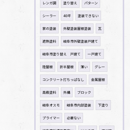
レンガ調
塗り替え
パターン
シーラー
40坪
塗装できない
家の塗装
外壁塗装屋根塗装
瓦
遮熱塗料
岐阜市外壁塗装戸建て
岐阜市塗り替え 戸建て
一戸建て
陸屋根
折半屋根
薄い
グレー
コンクリート打ちっぱなし
金属屋根
高級塗料
外構
ブロック
岐阜オスモ
岐阜市内部塗装
下塗り
プライマー
必要ない