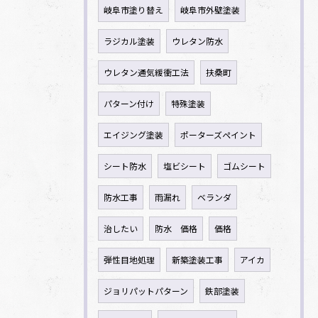
岐阜市塗り替え
岐阜市外壁塗装
ラジカル塗装
ウレタン防水
ウレタン通気緩衝工法
扶桑町
パターン付け
特殊塗装
エイジング塗装
ポーターズペイント
シート防水
塩ビシート
ゴムシート
防水工事
雨漏れ
ベランダ
治したい
防水 価格
価格
弾性目地処理
新築塗装工事
アイカ
ジョリパットパターン
鉄部塗装