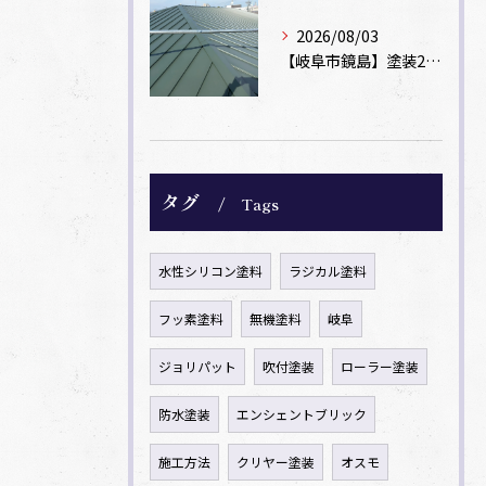
2026/08/03
【岐阜市鏡島】塗装2回のカラーベスト屋根をカバー工法でガルバリウム鋼板に改修！
タグ
Tags
水性シリコン塗料
ラジカル塗料
フッ素塗料
無機塗料
岐阜
ジョリパット
吹付塗装
ローラー塗装
防水塗装
エンシェントブリック
施工方法
クリヤー塗装
オスモ