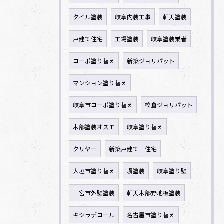
タイル塗装
岐阜内装工事
軒天塗装
戸建て住宅
工場塗装
岐阜塗装業者
コーポ塗り替え
新築ジョリパット
マンション塗り替え
岐阜市コーポ塗り替え
校倉ジョリパット
木部塗装オスモ
岐阜塗り替え
クリヤー
新築戸建て 住宅
大垣市塗り替え
塀塗装
岐阜塗り壁
一宮市外壁塗装
軒天木部野地板塗装
キシラデコール
名古屋市塗り替え