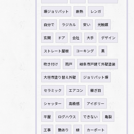
塀ジョリパット
断熱
レンガ
自分で
ラジカル
安い
光触媒
玄関
ドア
会社
大手
デザイン
ストレート屋根
コーキング
黒
吹き付け
雨戸
岐阜市戸建て外壁塗装
大垣市塗り替え外壁
ジョリパット塀
セラミック
エアコン
継ぎ目
シャッター
高級感
アイボリー
平屋
ログハウス
できない
亀裂
工事
艶あり
緑
カーポート