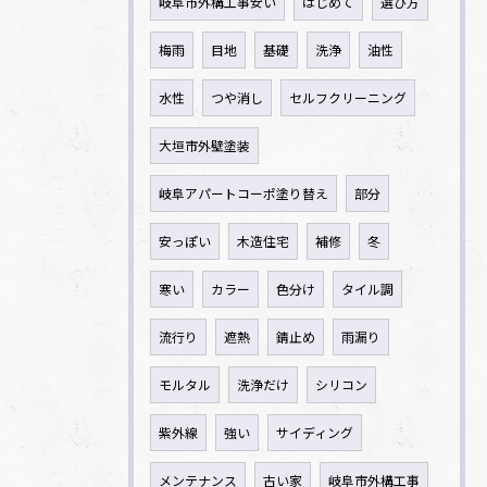
岐阜市外構工事安い
はじめて
選び方
梅雨
目地
基礎
洗浄
油性
水性
つや消し
セルフクリーニング
大垣市外壁塗装
岐阜アパートコーポ塗り替え
部分
安っぽい
木造住宅
補修
冬
寒い
カラー
色分け
タイル調
流行り
遮熱
錆止め
雨漏り
モルタル
洗浄だけ
シリコン
紫外線
強い
サイディング
メンテナンス
古い家
岐阜市外構工事