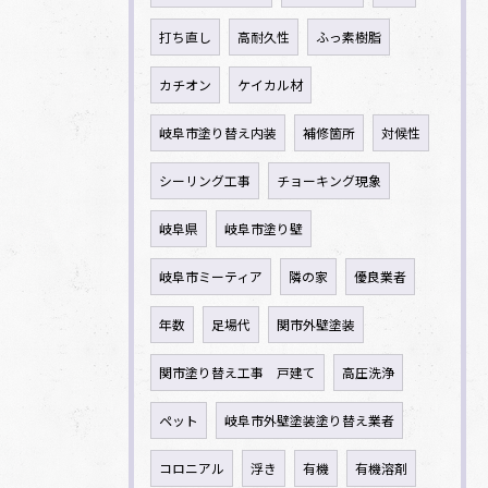
打ち直し
高耐久性
ふっ素樹脂
カチオン
ケイカル材
岐阜市塗り替え内装
補修箇所
対候性
シーリング工事
チョーキング現象
岐阜県
岐阜市塗り壁
岐阜市ミーティア
隣の家
優良業者
年数
足場代
関市外壁塗装
関市塗り替え工事 戸建て
高圧洗浄
ペット
岐阜市外壁塗装塗り替え業者
コロニアル
浮き
有機
有機溶剤