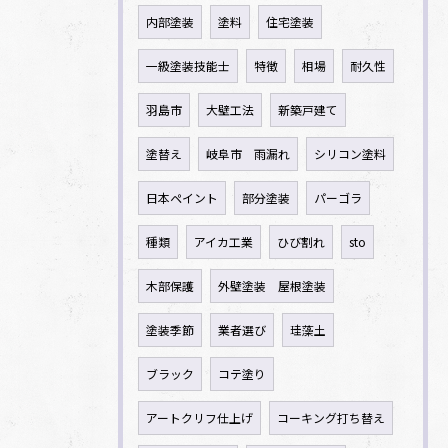
内部塗装
塗料
住宅塗装
一級塗装技能士
特徴
相場
耐久性
羽島市
大壁工法
新築戸建て
塗替え
岐阜市 雨漏れ
シリコン塗料
日本ペイント
部分塗装
パーゴラ
種類
アイカ工業
ひび割れ
sto
木部保護
外壁塗装 屋根塗装
塗装季節
業者選び
珪藻土
ブラック
コテ塗り
アートクリフ仕上げ
コーキング打ち替え