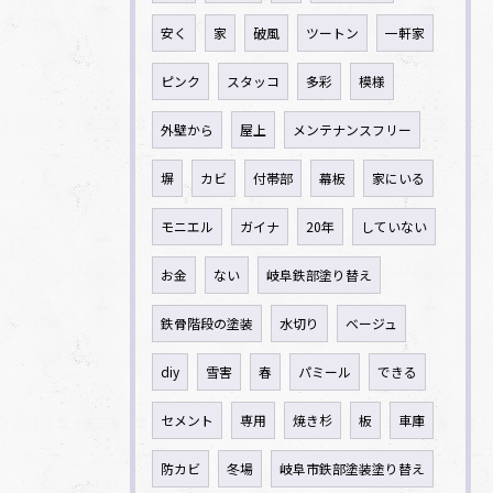
安く
家
破風
ツートン
一軒家
ピンク
スタッコ
多彩
模様
外壁から
屋上
メンテナンスフリー
塀
カビ
付帯部
幕板
家にいる
モニエル
ガイナ
20年
していない
お金
ない
岐阜鉄部塗り替え
鉄骨階段の塗装
水切り
ベージュ
diy
雪害
春
パミール
できる
セメント
専用
焼き杉
板
車庫
防カビ
冬場
岐阜市鉄部塗装塗り替え