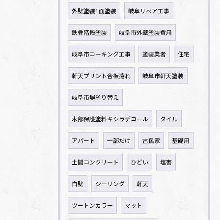
外壁塗装1面塗装
岐阜リペア工事
鉄骨階段塗装
岐阜市外壁塗装費用
岐阜市コーキング工事
塗装業者
住宅
軒天プリント合板捲れ
岐阜市軒天塗装
岐阜市塀塗り替え
木部保護塗料キシラデコール
タイル
アパート
一部だけ
古民家
基礎用
土間コンクリート
ひどい
塩害
白壁
シーリング
軒天
ツートンカラー
マット