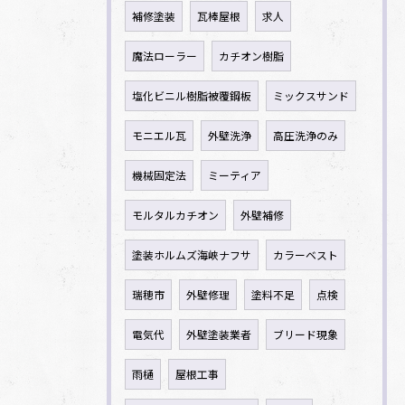
補修塗装
瓦棒屋根
求人
魔法ローラー
カチオン樹脂
塩化ビニル樹脂被覆鋼板
ミックスサンド
モニエル瓦
外壁洗浄
高圧洗浄のみ
機械固定法
ミーティア
モルタルカチオン
外壁補修
塗装ホルムズ海峡ナフサ
カラーベスト
瑞穂市
外壁修理
塗料不足
点検
電気代
外壁塗装業者
ブリード現象
雨樋
屋根工事