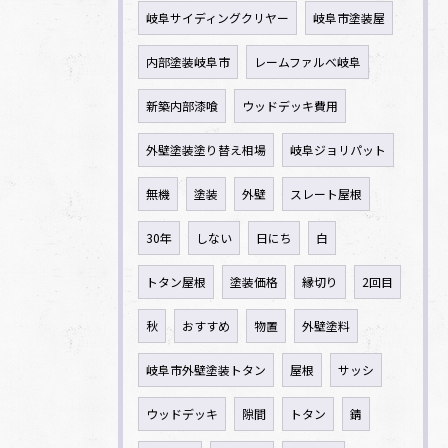
岐阜サイディングクリヤー
岐阜市塗装屋
内部塗装岐阜市
レームファルべ岐阜
新築内部漆喰
ウッドデッキ費用
外壁塗装塗り替え相場
岐阜ジョリパット
無機
塗装
外壁
スレート屋根
30年
しない
日にち
白
トタン屋根
塗装価格
縁切り
2回目
秋
おすすめ
物置
外壁塗料
岐阜市外壁塗装トタン
屋根
サッシ
ウッドデッキ
隙間
トタン
錆