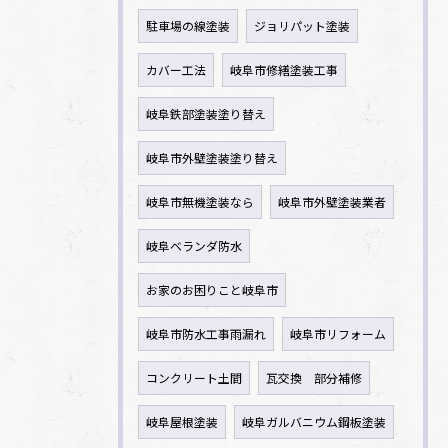
駐車場の線塗装
ジョリパット塗装
カバー工法
岐阜市修繕塗装工事
岐阜鉄部塗装塗り替え
岐阜市外壁塗装塗り替え
岐阜市無機塗装なら
岐阜市外壁塗装業者
岐阜ベランダ防水
お家のお困りこと岐阜市
岐阜市防水工事雨漏れ
岐阜市リフォーム
コンクリート土間
瓦交換 部分補修
岐阜屋根塗装
岐阜ガルバニウム鋼板塗装