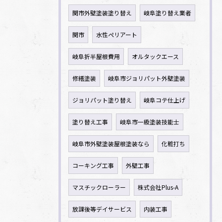
関市外壁塗装塗り替え
岐阜塗り替え業者
関市
水性ペリアート
岐阜折半屋根費用
オルタックエース
修繕塗装
岐阜市ジョリパット外壁塗装
ジョリパット塗り替え
岐阜コテ仕上げ
塗り替え工事
岐阜市一級塗装技能士
岐阜市外壁塗装屋根塗装なら
化粧打ち
コーキング工事
外壁工事
マスチックローラー
株式会社Plus-A
放課後等デイサービス
内装工事