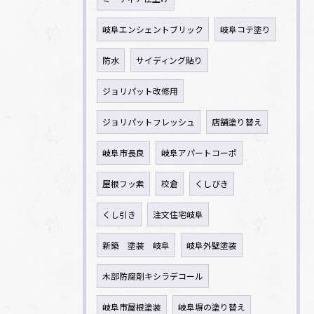
岐阜エンシェントブリック
岐阜コテ塗り
防水
サイディング貼り
ジョリパット改修用
ジョリパットフレッシュ
店舗塗り替え
岐阜市長良
岐阜アパートコーポ
屋根フッ素
校倉
くしびき
くし引き
注文住宅岐阜
新築 塗装 岐阜
岐阜外壁塗装
木部防腐剤キシラデコール
岐阜市屋根塗装
岐阜塀の塗り替え