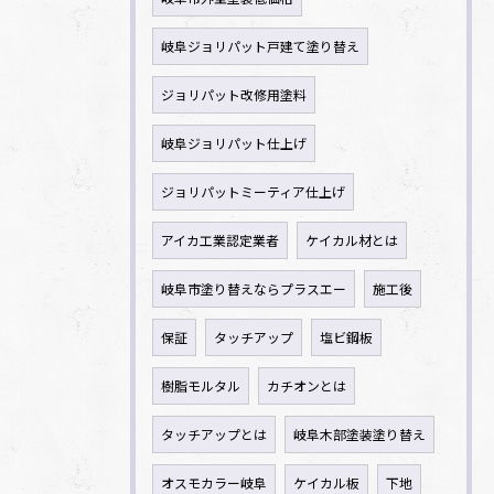
岐阜ジョリパット戸建て塗り替え
ジョリパット改修用塗料
岐阜ジョリパット仕上げ
ジョリパットミーティア仕上げ
アイカ工業認定業者
ケイカル材とは
岐阜市塗り替えならプラスエー
施工後
保証
タッチアップ
塩ビ鋼板
樹脂モルタル
カチオンとは
タッチアップとは
岐阜木部塗装塗り替え
オスモカラー岐阜
ケイカル板
下地