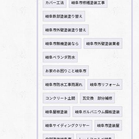
カバー工法
岐阜市修繕塗装工事
岐阜鉄部塗装塗り替え
岐阜市外壁塗装塗り替え
岐阜市無機塗装なら
岐阜市外壁塗装業者
岐阜ベランダ防水
お家のお困りこと岐阜市
岐阜市防水工事雨漏れ
岐阜市リフォーム
コンクリート土間
瓦交換 部分補修
岐阜屋根塗装
岐阜ガルバニウム鋼板塗装
岐阜サイディングクリヤー
岐阜市塗装屋
内部塗装岐阜市
レームファルべ岐阜