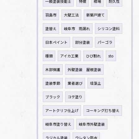
一級塗装技能士
特徴
相場
耐久性
羽島市
大壁工法
新築戸建て
塗替え
岐阜市 雨漏れ
シリコン塗料
日本ペイント
部分塗装
パーゴラ
種類
アイカ工業
ひび割れ
sto
木部保護
外壁塗装 屋根塗装
塗装季節
業者選び
珪藻土
ブラック
コテ塗り
アートクリフ仕上げ
コーキング打ち替え
岐阜市塗り替え
岐阜市外壁塗装
ラジカル塗装
ウレタン防水