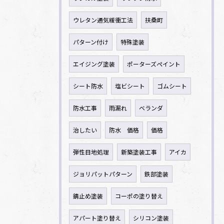
ウレタン通気緩衝工法
扶桑町
パターン付け
特殊塗装
エイジング塗装
ポーターズペイント
シート防水
塩ビシート
ゴムシート
防水工事
雨漏れ
ベランダ
治したい
防水 価格
価格
弾性目地処理
新築塗装工事
アイカ
ジョリパットパターン
鉄部塗装
錆止め塗装
コーポの塗り替え
アパート塗り替え
シリコン塗装