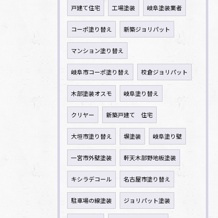
戸建て住宅
工場塗装
岐阜塗装業者
コーポ塗り替え
新築ジョリパット
マンション塗り替え
岐阜市コーポ塗り替え
校倉ジョリパット
木部塗装オスモ
岐阜塗り替え
クリヤー
新築戸建て 住宅
大垣市塗り替え
塀塗装
岐阜塗り壁
一宮市外壁塗装
軒天木部野地板塗装
キシラデコール
名古屋市塗り替え
駐車場の線塗装
ジョリパット塗装