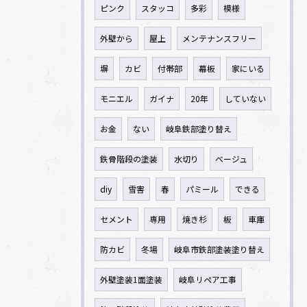
ピンク
スタッコ
多彩
模様
外壁から
屋上
メンテナンスフリー
塀
カビ
付帯部
幕板
家にいる
モニエル
ガイナ
20年
していない
お金
ない
岐阜鉄部塗り替え
鉄骨階段の塗装
水切り
ベージュ
diy
雪害
春
パミール
できる
セメント
専用
焼き杉
板
車庫
防カビ
冬場
岐阜市鉄部塗装塗り替え
外壁塗装1面塗装
岐阜リペア工事