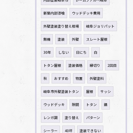
新築内部漆喰
ウッドデッキ費用
外壁塗装塗り替え相場
岐阜ジョリパット
無機
塗装
外壁
スレート屋根
30年
しない
日にち
白
トタン屋根
塗装価格
縁切り
2回目
秋
おすすめ
物置
外壁塗料
岐阜市外壁塗装トタン
屋根
サッシ
ウッドデッキ
隙間
トタン
錆
レンガ調
塗り替え
パターン
シーラー
40坪
塗装できない