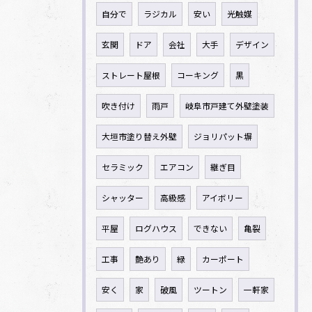
自分で
ラジカル
安い
光触媒
玄関
ドア
会社
大手
デザイン
ストレート屋根
コーキング
黒
吹き付け
雨戸
岐阜市戸建て外壁塗装
大垣市塗り替え外壁
ジョリパット塀
セラミック
エアコン
継ぎ目
シャッター
高級感
アイボリー
平屋
ログハウス
できない
亀裂
工事
艶あり
緑
カーポート
安く
家
破風
ツートン
一軒家