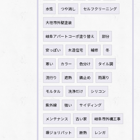
水性
つや消し
セルフクリーニング
大垣市外壁塗装
岐阜アパートコーポ塗り替え
部分
安っぽい
木造住宅
補修
冬
寒い
カラー
色分け
タイル調
流行り
遮熱
錆止め
雨漏り
モルタル
洗浄だけ
シリコン
紫外線
強い
サイディング
メンテナンス
古い家
岐阜市外構工事
塀ジョリパット
断熱
レンガ