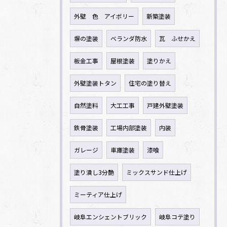
外壁 色 アイボリー
新築塗装
塀の塗装
ベランダ防水
瓦 ふせかえ
板金工事
屋根塗装
塗りかえ
外壁塗装トタン
住宅の塗り替え
自然塗料
大工工事
戸建外壁塗装
鉄骨塗装
工場内部塗装
内装
ガレージ
車庫塗装
漆喰
塗り潰し3分艶
ミックスサンド仕上げ
ミーティア仕上げ
岐阜エンシェントブリック
岐阜コテ塗り