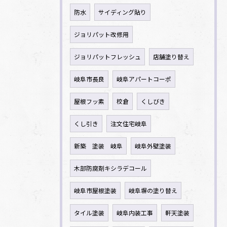
防水
サイディング貼り
ジョリパット改修用
ジョリパットフレッシュ
店舗塗り替え
岐阜市長良
岐阜アパートコーポ
屋根フッ素
校倉
くしびき
くし引き
注文住宅岐阜
新築 塗装 岐阜
岐阜外壁塗装
木部防腐剤キシラデコール
岐阜市屋根塗装
岐阜塀の塗り替え
タイル塗装
岐阜内装工事
軒天塗装