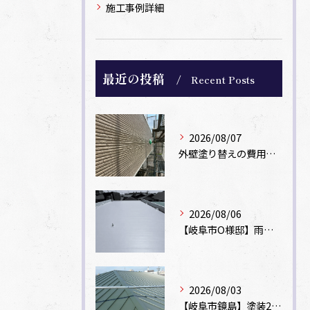
施工事例詳細
最近の投稿
Recent Posts
2026/08/07
外壁塗り替えの費用相場は？坪数別の価格目安と安く抑えるコツ【一級塗装士解説】
2026/08/06
【岐阜市O様邸】雨漏りを解消！塩ビシート機械固定工法による屋根防水工事
2026/08/03
【岐阜市鏡島】塗装2回のカラーベスト屋根をカバー工法でガルバリウム鋼板に改修！