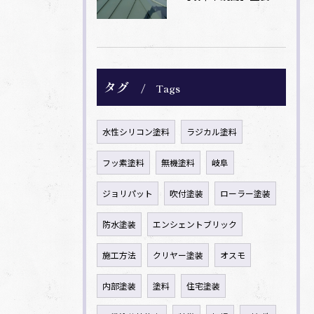
タグ
Tags
水性シリコン塗料
ラジカル塗料
フッ素塗料
無機塗料
岐阜
ジョリパット
吹付塗装
ローラー塗装
防水塗装
エンシェントブリック
施工方法
クリヤー塗装
オスモ
内部塗装
塗料
住宅塗装