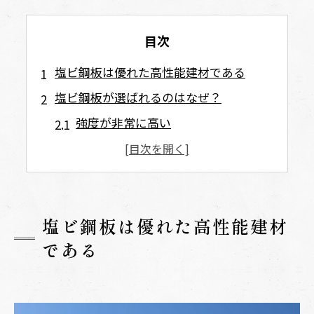
目次
塩ビ鋼板は優れた高性能建材である
塩ビ鋼板が選ばれるのはなぜ？
強度が非常に高い
サビが発生しにくい
メンテナンスの手間が少ない
塩ビ鋼板がよく使われる施工ケース
塩ビ鋼板は優れた高性能建材
工場・倉庫の外壁や屋根
である
住宅の外壁リフォーム
屋根の改修工事
万能ではなく、用途を選ぶ建材でもある