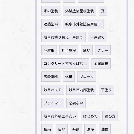
家の塗装
外壁塗装屋根塗装
瓦
遮熱塗料
岐阜市外壁塗装戸建て
岐阜市塗り替え 戸建て
一戸建て
陸屋根
折半屋根
薄い
グレー
コンクリート打ちっぱなし
金属屋根
高級塗料
外構
ブロック
岐阜オスモ
岐阜市内部塗装
下塗り
プライマー
必要ない
岐阜市外構工事安い
はじめて
選び方
梅雨
目地
基礎
洗浄
油性