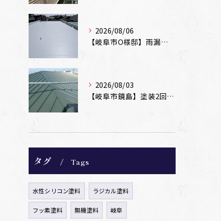
2026/08/06
【岐阜市O様邸】雨漏りを解消！塩ビシート機械固定工法による屋根防水工事
2026/08/03
【岐阜市鏡島】塗装2回のカラーベスト屋根をカバー工法でガルバリウム鋼板に改修！
タグ
Tags
水性シリコン塗料
ラジカル塗料
フッ素塗料
無機塗料
岐阜