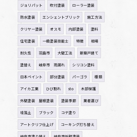
ジョリパット
吹付塗装
ローラー塗装
防水塗装
エンシェントブリック
施工方法
クリヤー塗装
オスモ
内部塗装
塗料
住宅塗装
一級塗装技能士
特徴
相場
耐久性
羽島市
大壁工法
新築戸建て
塗替え
岐阜市 雨漏れ
シリコン塗料
日本ペイント
部分塗装
パーゴラ
種類
アイカ工業
ひび割れ
sto
木部保護
外壁塗装 屋根塗装
塗装季節
業者選び
珪藻土
ブラック
コテ塗り
アートクリフ仕上げ
コーキング打ち替え
岐阜市塗り替え
岐阜市外壁塗装