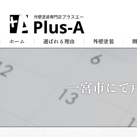
ホーム
選ばれる理由
外壁塗装
屋根塗装
防
店舗塗装
屋
一宮市にて