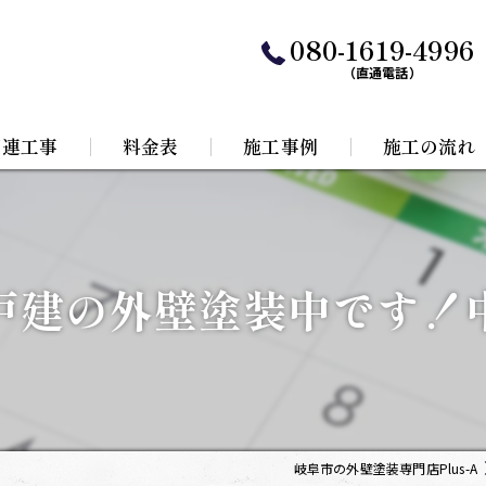
080-1619-4996
（直通電話）
関連工事
料金表
施工事例
施工の流れ
水工事
根リフォーム
戸建の外壁塗装中です！
岐阜市の外壁塗装専門店Plus-A