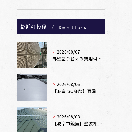
最近の投稿
Recent Posts
2026/08/07
外壁塗り替えの費用相場は？坪数別の価格目安と安く抑えるコツ【一級塗装士解説】
2026/08/06
【岐阜市O様邸】雨漏りを解消！塩ビシート機械固定工法による屋根防水工事
2026/08/03
【岐阜市鏡島】塗装2回のカラーベスト屋根をカバー工法でガルバリウム鋼板に改修！