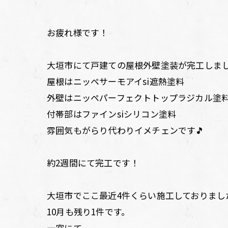
お疲れ様です！
大垣市にて戸建ての屋根外壁塗装が完工しまし
屋根はニッペサーモアイsi遮熱塗料
外壁はニッペパーフェクトトップラジカル塗料
付帯部はファインsiシリコン塗料
雰囲気もがらり代わりイメチェンです🎵
約2週間にて完工です！
大垣市でここ最近4件くらい施工しておりまし
10月も残り1件です。
一宮にて。