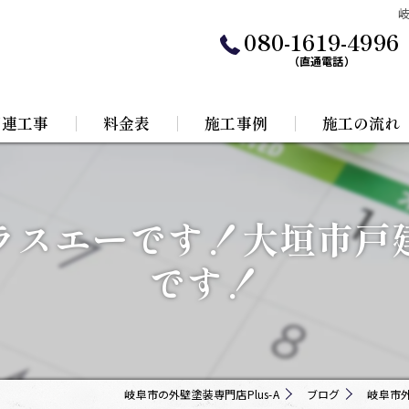
080-1619-4996
（直通電話）
関連工事
料金表
施工事例
施工の流れ
水工事
ラスエーです！大垣市戸
根リフォーム
です！
岐阜市の外壁塗装専門店Plus-A
ブログ
岐阜市