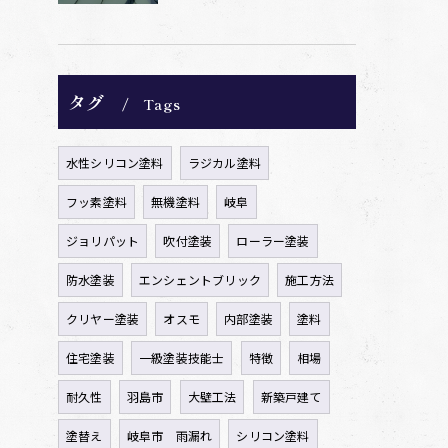
タグ
Tags
水性シリコン塗料
ラジカル塗料
フッ素塗料
無機塗料
岐阜
ジョリパット
吹付塗装
ローラー塗装
防水塗装
エンシェントブリック
施工方法
クリヤー塗装
オスモ
内部塗装
塗料
住宅塗装
一級塗装技能士
特徴
相場
耐久性
羽島市
大壁工法
新築戸建て
塗替え
岐阜市 雨漏れ
シリコン塗料