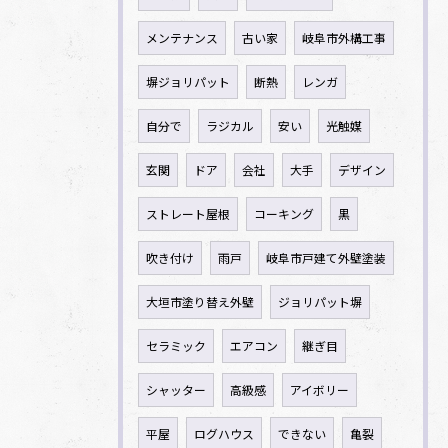
メンテナンス
古い家
岐阜市外構工事
塀ジョリパット
断熱
レンガ
自分で
ラジカル
安い
光触媒
玄関
ドア
会社
大手
デザイン
ストレート屋根
コーキング
黒
吹き付け
雨戸
岐阜市戸建て外壁塗装
大垣市塗り替え外壁
ジョリパット塀
セラミック
エアコン
継ぎ目
シャッター
高級感
アイボリー
平屋
ログハウス
できない
亀裂