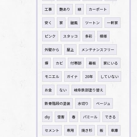
工事
艶あり
緑
カーポート
安く
家
破風
ツートン
一軒家
ピンク
スタッコ
多彩
模様
外壁から
屋上
メンテナンスフリー
塀
カビ
付帯部
幕板
家にいる
モニエル
ガイナ
20年
していない
お金
ない
岐阜鉄部塗り替え
鉄骨階段の塗装
水切り
ベージュ
diy
雪害
春
パミール
できる
セメント
専用
焼き杉
板
車庫