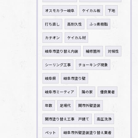
オスモカラー岐阜
ケイカル板
下地
打ち直し
高耐久性
ふっ素樹脂
カチオン
ケイカル材
岐阜市塗り替え内装
補修箇所
対候性
シーリング工事
チョーキング現象
岐阜県
岐阜市塗り壁
岐阜市ミーティア
隣の家
優良業者
年数
足場代
関市外壁塗装
関市塗り替え工事 戸建て
高圧洗浄
ペット
岐阜市外壁塗装塗り替え業者