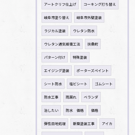
アートクリフ仕上げ
コーキング打ち替え
岐阜市塗り替え
岐阜市外壁塗装
ラジカル塗装
ウレタン防水
ウレタン通気緩衝工法
扶桑町
パターン付け
特殊塗装
エイジング塗装
ポーターズペイント
シート防水
塩ビシート
ゴムシート
防水工事
雨漏れ
ベランダ
治したい
防水 価格
価格
弾性目地処理
新築塗装工事
アイカ