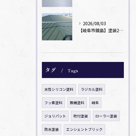
2026/08/03
【岐阜市鏡島】塗装2回のカラーベスト屋根をカバー工法でガルバリウム鋼板に改修！
タグ
Tags
水性シリコン塗料
ラジカル塗料
フッ素塗料
無機塗料
岐阜
ジョリパット
吹付塗装
ローラー塗装
防水塗装
エンシェントブリック