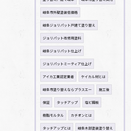
岐阜市外壁塗装低価格
岐阜ジョリパット戸建て塗り替え
ジョリパット改修用塗料
岐阜ジョリパット仕上げ
ジョリパットミーティア仕上げ
アイカ工業認定業者
ケイカル材とは
岐阜市塗り替えならプラスエー
施工後
保証
タッチアップ
塩ビ鋼板
樹脂モルタル
カチオンとは
タッチアップとは
岐阜木部塗装塗り替え