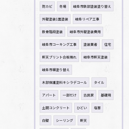
防カビ
冬場
岐阜市鉄部塗装塗り替え
外壁塗装1面塗装
岐阜リペア工事
鉄骨階段塗装
岐阜市外壁塗装費用
岐阜市コーキング工事
塗装業者
住宅
軒天プリント合板捲れ
岐阜市軒天塗装
岐阜市塀塗り替え
木部保護塗料キシラデコール
タイル
アパート
一部だけ
古民家
基礎用
土間コンクリート
ひどい
塩害
白壁
シーリング
軒天