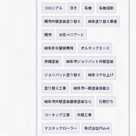
コロニアル
浮き
有機
有機溶剤
関市外壁塗装塗り替え
岐阜塗り替え業者
関市
水性ペリアート
岐阜折半屋根費用
オルタックエース
修繕塗装
岐阜市ジョリパット外壁塗装
ジョリパット塗り替え
岐阜コテ仕上げ
塗り替え工事
岐阜市一級塗装技能士
岐阜市外壁塗装屋根塗装なら
化粧打ち
コーキング工事
外壁工事
マスチックローラー
株式会社Plus-A