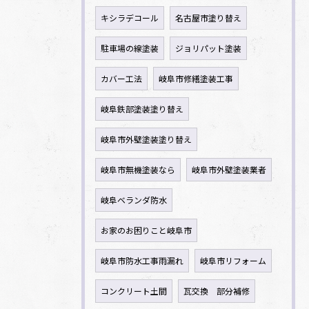
キシラデコール
名古屋市塗り替え
駐車場の線塗装
ジョリパット塗装
カバー工法
岐阜市修繕塗装工事
岐阜鉄部塗装塗り替え
岐阜市外壁塗装塗り替え
岐阜市無機塗装なら
岐阜市外壁塗装業者
岐阜ベランダ防水
お家のお困りこと岐阜市
岐阜市防水工事雨漏れ
岐阜市リフォーム
コンクリート土間
瓦交換 部分補修