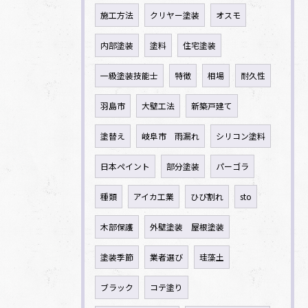
施工方法
クリヤー塗装
オスモ
内部塗装
塗料
住宅塗装
一級塗装技能士
特徴
相場
耐久性
羽島市
大壁工法
新築戸建て
塗替え
岐阜市 雨漏れ
シリコン塗料
日本ペイント
部分塗装
パーゴラ
種類
アイカ工業
ひび割れ
sto
木部保護
外壁塗装 屋根塗装
塗装季節
業者選び
珪藻土
ブラック
コテ塗り