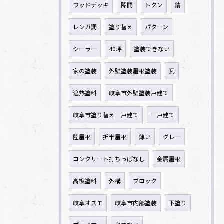
ウッドデッキ
隙間
トタン
錆
レンガ調
塗り替え
パターン
シーラー
40坪
塗装できない
家の塗装
外壁塗装屋根塗装
瓦
遮熱塗料
岐阜市外壁塗装戸建て
岐阜市塗り替え 戸建て
一戸建て
陸屋根
折半屋根
薄い
グレー
コンクリート打ちっぱなし
金属屋根
高級塗料
外構
ブロック
岐阜オスモ
岐阜市内部塗装
下塗り