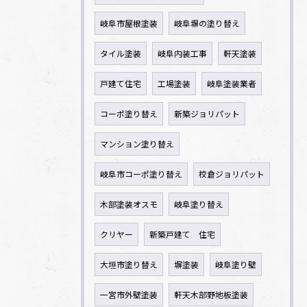
岐阜市屋根塗装
岐阜塀の塗り替え
タイル塗装
岐阜内装工事
軒天塗装
戸建て住宅
工場塗装
岐阜塗装業者
コーポ塗り替え
新築ジョリパット
マンション塗り替え
岐阜市コーポ塗り替え
校倉ジョリパット
木部塗装オスモ
岐阜塗り替え
クリヤー
新築戸建て 住宅
大垣市塗り替え
塀塗装
岐阜塗り壁
一宮市外壁塗装
軒天木部野地板塗装