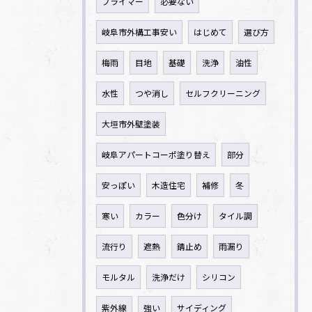
プライマー
必要ない
岐阜市外構工事安い
はじめて
選び方
梅雨
目地
基礎
洗浄
油性
水性
つや消し
セルフクリーニング
大垣市外壁塗装
岐阜アパートコーポ塗り替え
部分
安っぽい
木造住宅
補修
冬
寒い
カラー
色分け
タイル調
流行り
遮熱
錆止め
雨漏り
モルタル
洗浄だけ
シリコン
紫外線
強い
サイディング