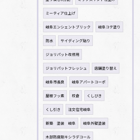
ミーティア仕上げ
岐阜エンシェントブリック
岐阜コテ塗り
防水
サイディング貼り
ジョリパット改修用
ジョリパットフレッシュ
店舗塗り替え
岐阜市長良
岐阜アパートコーポ
屋根フッ素
校倉
くしびき
くし引き
注文住宅岐阜
新築 塗装 岐阜
岐阜外壁塗装
木部防腐剤キシラデコール