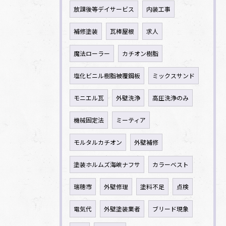
放課後等デイサービス
内装工事
補修塗装
瓦棒屋根
求人
魔法ローラー
カチオン樹脂
塩化ビニル樹脂被覆鋼板
ミックスサンド
モニエル瓦
外壁洗浄
高圧洗浄のみ
機械固定法
ミーティア
モルタルカチオン
外壁補修
塗装ホルムズ海峡ナフサ
カラーベスト
瑞穂市
外壁修理
塗料不足
点検
電気代
外壁塗装業者
ブリード現象