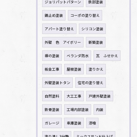
ジョリパットパターン
鉄部塗装
錆止め塗装
コーポの塗り替え
アパート塗り替え
シリコン塗装
外壁 色 アイボリー
新築塗装
塀の塗装
ベランダ防水
瓦 ふせかえ
板金工事
屋根塗装
塗りかえ
外壁塗装トタン
住宅の塗り替え
自然塗料
大工工事
戸建外壁塗装
鉄骨塗装
工場内部塗装
内装
ガレージ
車庫塗装
漆喰
塗り潰し3分艶
ミックスサンド仕上げ