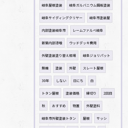
岐阜屋根塗装
岐阜ガルバニウム鋼板塗装
岐阜サイディングクリヤー
岐阜市塗装屋
内部塗装岐阜市
レームファルべ岐阜
新築内部漆喰
ウッドデッキ費用
外壁塗装塗り替え相場
岐阜ジョリパット
無機
塗装
外壁
スレート屋根
30年
しない
日にち
白
トタン屋根
塗装価格
縁切り
2回目
秋
おすすめ
物置
外壁塗料
岐阜市外壁塗装トタン
屋根
サッシ