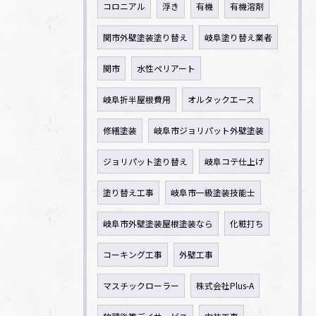
コロニアル
浮き
有機
有機溶剤
関市外壁塗装塗り替え
岐阜塗り替え業者
関市
水性ペリアート
岐阜折半屋根費用
オルタックエース
修繕塗装
岐阜市ジョリパット外壁塗装
ジョリパット塗り替え
岐阜コテ仕上げ
塗り替え工事
岐阜市一級塗装技能士
岐阜市外壁塗装屋根塗装なら
化粧打ち
コーキング工事
外壁工事
マスチックローラー
株式会社Plus-A