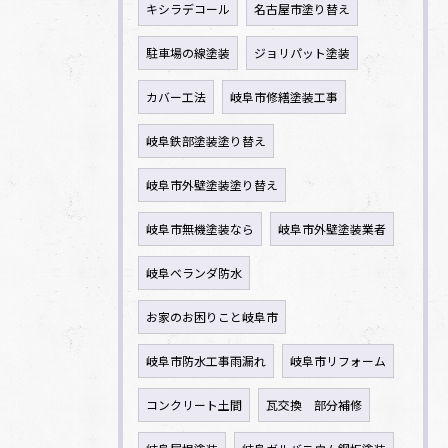
キシラデコール
名古屋市塗り替え
駐車場の線塗装
ジョリパット塗装
カバー工法
岐阜市修繕塗装工事
岐阜鉄部塗装塗り替え
岐阜市外壁塗装塗り替え
岐阜市無機塗装なら
岐阜市外壁塗装業者
岐阜ベランダ防水
お家のお困りこと岐阜市
岐阜市防水工事雨漏れ
岐阜市リフォーム
コンクリート土間
瓦交換 部分補修