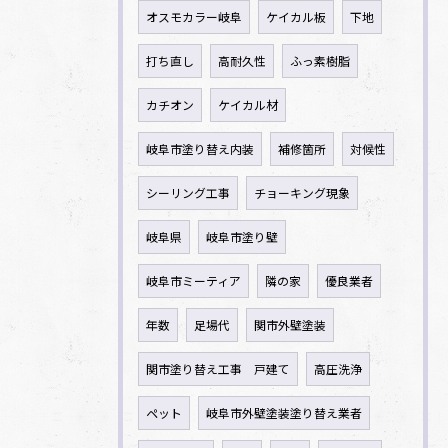
オスモカラー岐阜
ケイカル板
下地
打ち直し
高耐久性
ふっ素樹脂
カチオン
ケイカル材
岐阜市塗り替え内装
補修箇所
対候性
シーリング工事
チョーキング現象
岐阜県
岐阜市塗り壁
岐阜市ミーティア
隣の家
優良業者
年数
足場代
関市外壁塗装
関市塗り替え工事 戸建て
高圧洗浄
ペット
岐阜市外壁塗装塗り替え業者