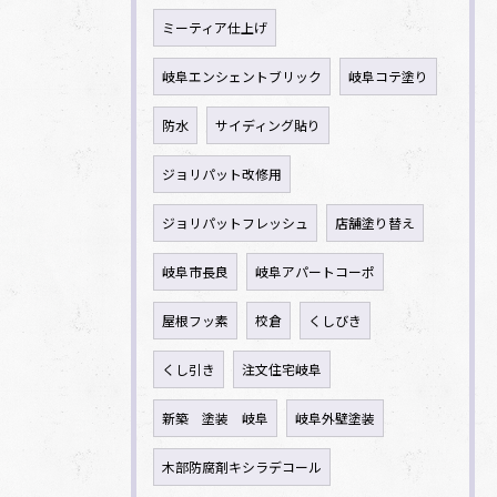
ミーティア仕上げ
岐阜エンシェントブリック
岐阜コテ塗り
防水
サイディング貼り
ジョリパット改修用
ジョリパットフレッシュ
店舗塗り替え
岐阜市長良
岐阜アパートコーポ
屋根フッ素
校倉
くしびき
くし引き
注文住宅岐阜
新築 塗装 岐阜
岐阜外壁塗装
木部防腐剤キシラデコール