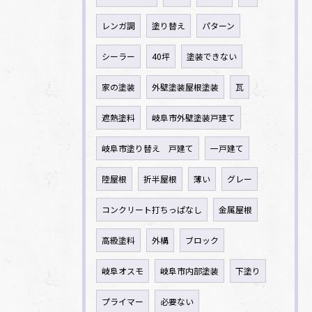
レンガ調
塗り替え
パターン
シーラー
40坪
塗装できない
家の塗装
外壁塗装屋根塗装
瓦
遮熱塗料
岐阜市外壁塗装戸建て
岐阜市塗り替え 戸建て
一戸建て
陸屋根
折半屋根
薄い
グレー
コンクリート打ちっぱなし
金属屋根
高級塗料
外構
ブロック
岐阜オスモ
岐阜市内部塗装
下塗り
プライマー
必要ない