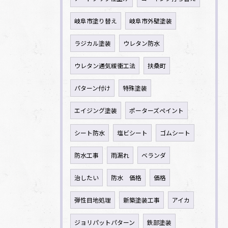
岐阜市塗り替え
岐阜市外壁塗装
ラジカル塗装
ウレタン防水
ウレタン通気緩衝工法
扶桑町
パターン付け
特殊塗装
エイジング塗装
ポーターズペイント
シート防水
塩ビシート
ゴムシート
防水工事
雨漏れ
ベランダ
治したい
防水 価格
価格
弾性目地処理
新築塗装工事
アイカ
ジョリパットパターン
鉄部塗装