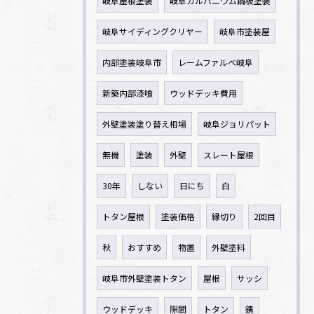
岐阜屋根塗装
岐阜ガルバニウム鋼板塗装
岐阜サイディングクリヤー
岐阜市塗装屋
内部塗装岐阜市
レームファルべ岐阜
新築内部漆喰
ウッドデッキ費用
外壁塗装塗り替え相場
岐阜ジョリパット
無機
塗装
外壁
スレート屋根
30年
しない
日にち
白
トタン屋根
塗装価格
縁切り
2回目
秋
おすすめ
物置
外壁塗料
岐阜市外壁塗装トタン
屋根
サッシ
ウッドデッキ
隙間
トタン
錆