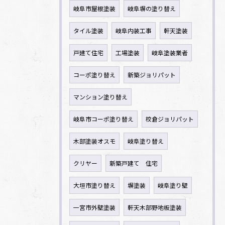
岐阜市屋根塗装
岐阜塀の塗り替え
タイル塗装
岐阜内装工事
軒天塗装
戸建て住宅
工場塗装
岐阜塗装業者
コーポ塗り替え
新築ジョリパット
マンション塗り替え
岐阜市コーポ塗り替え
校倉ジョリパット
木部塗装オスモ
岐阜塗り替え
クリヤー
新築戸建て 住宅
大垣市塗り替え
塀塗装
岐阜塗り壁
一宮市外壁塗装
軒天木部野地板塗装