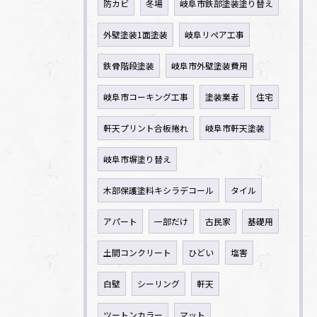
防カビ
冬場
岐阜市鉄部塗装塗り替え
外壁塗装1面塗装
岐阜リペア工事
鉄骨階段塗装
岐阜市外壁塗装費用
岐阜市コーキング工事
塗装業者
住宅
軒天プリント合板捲れ
岐阜市軒天塗装
岐阜市塀塗り替え
木部保護塗料キシラデコール
タイル
アパート
一部だけ
古民家
基礎用
土間コンクリート
ひどい
塩害
白壁
シーリング
軒天
ツートンカラー
マット