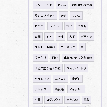
メンテナンス
古い家
岐阜市外構工事
塀ジョリパット
断熱
レンガ
自分で
ラジカル
安い
光触媒
玄関
ドア
会社
大手
デザイン
ストレート屋根
コーキング
黒
吹き付け
雨戸
岐阜市戸建て外壁塗装
大垣市塗り替え外壁
ジョリパット塀
セラミック
エアコン
継ぎ目
シャッター
高級感
アイボリー
平屋
ログハウス
できない
亀裂