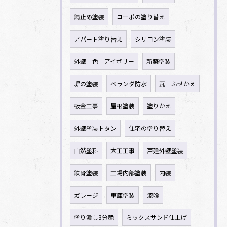
錆止め塗装
コーポの塗り替え
アパート塗り替え
シリコン塗装
外壁 色 アイボリー
新築塗装
塀の塗装
ベランダ防水
瓦 ふせかえ
板金工事
屋根塗装
塗りかえ
外壁塗装トタン
住宅の塗り替え
自然塗料
大工工事
戸建外壁塗装
鉄骨塗装
工場内部塗装
内装
ガレージ
車庫塗装
漆喰
塗り潰し3分艶
ミックスサンド仕上げ