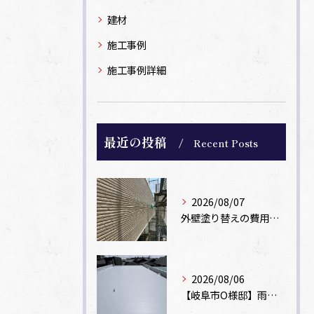
建材
施工事例
施工事例詳細
最近の投稿
Recent Posts
2026/08/07
外壁塗り替えの費用相場は？坪数別の価格目安と安く抑えるコツ【一級塗装士解説】
2026/08/06
【岐阜市O様邸】雨漏りを解消！塩ビシート機械固定工法による屋根防水工事