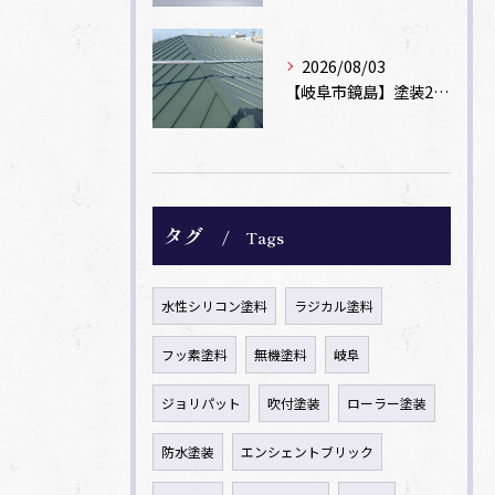
2026/08/03
【岐阜市鏡島】塗装2回のカラーベスト屋根をカバー工法でガルバリウム鋼板に改修！
タグ
Tags
水性シリコン塗料
ラジカル塗料
フッ素塗料
無機塗料
岐阜
ジョリパット
吹付塗装
ローラー塗装
防水塗装
エンシェントブリック