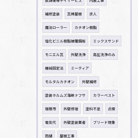
放課後等デイサービス
内装工事
補修塗装
瓦棒屋根
求人
魔法ローラー
カチオン樹脂
塩化ビニル樹脂被覆鋼板
ミックスサンド
モニエル瓦
外壁洗浄
高圧洗浄のみ
機械固定法
ミーティア
モルタルカチオン
外壁補修
塗装ホルムズ海峡ナフサ
カラーベスト
瑞穂市
外壁修理
塗料不足
点検
電気代
外壁塗装業者
ブリード現象
雨樋
屋根工事