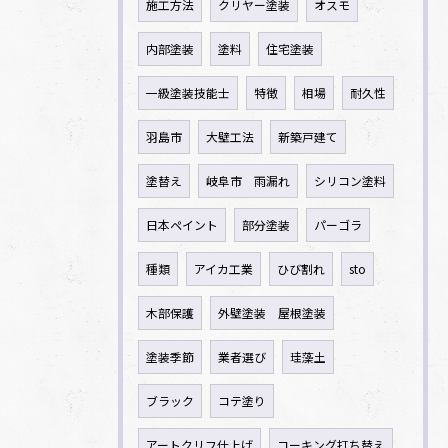
施工方法
クリヤー塗装
オスモ
内部塗装
塗料
住宅塗装
一級塗装技能士
特徴
相場
耐久性
羽島市
大壁工法
新築戸建て
塗替え
岐阜市 雨漏れ
シリコン塗料
日本ペイント
部分塗装
パーゴラ
種類
アイカ工業
ひび割れ
sto
木部保護
外壁塗装 屋根塗装
塗装季節
業者選び
珪藻土
ブラック
コテ塗り
アートクリフ仕上げ
コーキング打ち替え