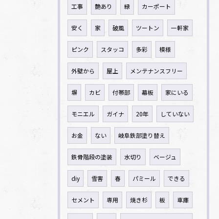
工事
艶あり
緑
カーポート
安く
家
破風
ツートン
一軒家
ピンク
スタッコ
多彩
模様
外壁から
屋上
メンテナンスフリー
塀
カビ
付帯部
幕板
家にいる
モニエル
ガイナ
20年
していない
お金
ない
岐阜鉄部塗り替え
鉄骨階段の塗装
水切り
ベージュ
diy
雪害
春
パミール
できる
セメント
専用
焼き杉
板
車庫