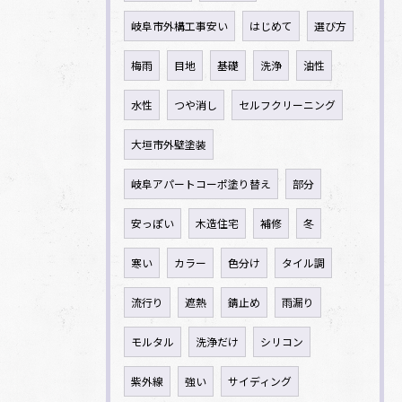
岐阜市外構工事安い
はじめて
選び方
梅雨
目地
基礎
洗浄
油性
水性
つや消し
セルフクリーニング
大垣市外壁塗装
岐阜アパートコーポ塗り替え
部分
安っぽい
木造住宅
補修
冬
寒い
カラー
色分け
タイル調
流行り
遮熱
錆止め
雨漏り
モルタル
洗浄だけ
シリコン
紫外線
強い
サイディング