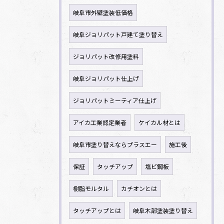
岐阜市外壁塗装低価格
岐阜ジョリパット戸建て塗り替え
ジョリパット改修用塗料
岐阜ジョリパット仕上げ
ジョリパットミーティア仕上げ
アイカ工業認定業者
ケイカル材とは
岐阜市塗り替えならプラスエー
施工後
保証
タッチアップ
塩ビ鋼板
樹脂モルタル
カチオンとは
タッチアップとは
岐阜木部塗装塗り替え