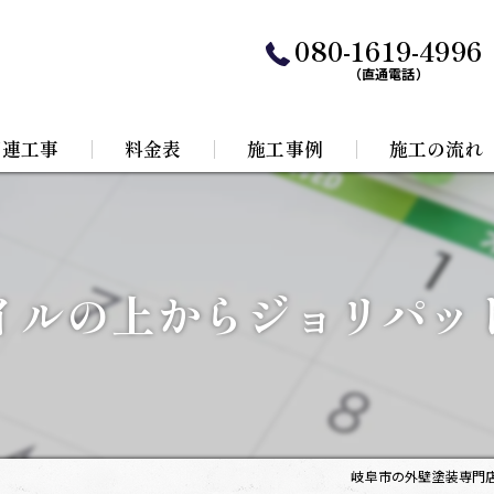
080-1619-4996
（直通電話）
関連工事
料金表
施工事例
施工の流れ
水工事
根リフォーム
イルの上からジョリパッ
岐阜市の外壁塗装専門店Pl