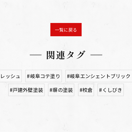
一覧に戻る
関連タグ
フレッシュ
#岐阜コテ塗り
#岐阜エンシェントブリック
#戸建外壁塗装
#塀の塗装
#校倉
#くしびき