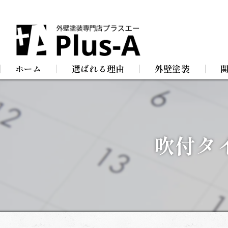
ホーム
選ばれる理由
外壁塗装
屋根塗装
防
店舗塗装
屋
吹付タ