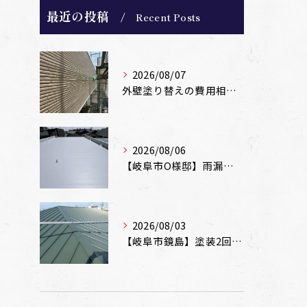
最近の投稿
Recent Posts
2026/08/07
外壁塗り替えの費用相場は？坪数別の価格目安と安く抑えるコツ【一級塗装士解説】
2026/08/06
【岐阜市O様邸】雨漏りを解消！塩ビシート機械固定工法による屋根防水工事
2026/08/03
【岐阜市鏡島】塗装2回のカラーベスト屋根をカバー工法でガルバリウム鋼板に改修！