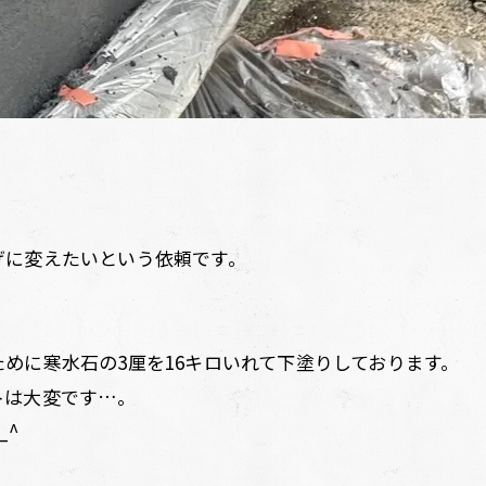
げに変えたいという依頼です。
めに寒水石の3厘を16キロいれて下塗りしております。
トは大変です…。
_^