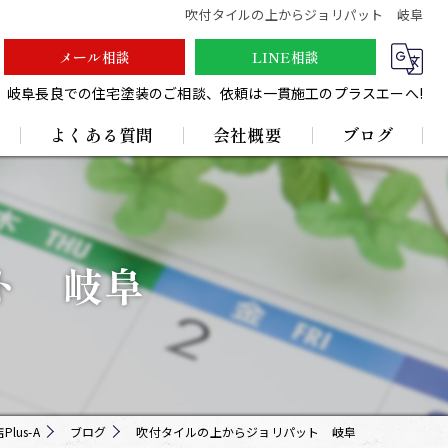
吹付タイルの上からジョリパット 岐阜
メール相談
LINE相談
岐阜長良での住宅塗装のご相談、依頼は一貫施工のプラスエーへ!
よくある質問
会社概要
ブログ
採用情報
ト 岐阜
us-A
ブログ
吹付タイルの上からジョリパット 岐阜