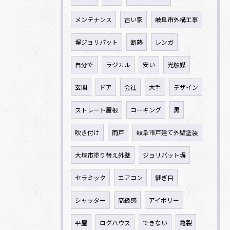
メンテナンス
古い家
岐阜市外構工事
塀ジョリパット
断熱
レンガ
自分で
ラジカル
安い
光触媒
玄関
ドア
会社
大手
デザイン
ストレート屋根
コーキング
黒
吹き付け
雨戸
岐阜市戸建て外壁塗装
大垣市塗り替え外壁
ジョリパット塀
セラミック
エアコン
継ぎ目
シャッター
高級感
アイボリー
平屋
ログハウス
できない
亀裂