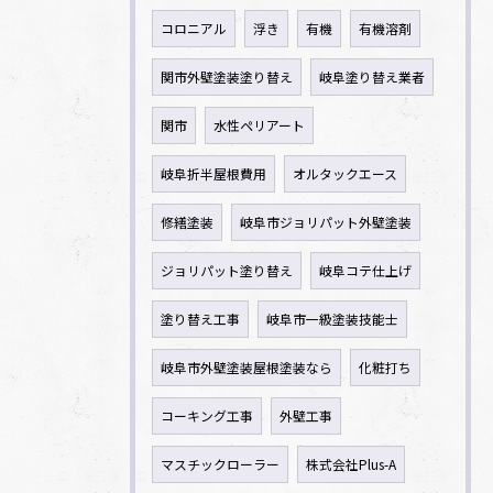
コロニアル
浮き
有機
有機溶剤
関市外壁塗装塗り替え
岐阜塗り替え業者
関市
水性ペリアート
岐阜折半屋根費用
オルタックエース
修繕塗装
岐阜市ジョリパット外壁塗装
ジョリパット塗り替え
岐阜コテ仕上げ
塗り替え工事
岐阜市一級塗装技能士
岐阜市外壁塗装屋根塗装なら
化粧打ち
コーキング工事
外壁工事
マスチックローラー
株式会社Plus-A