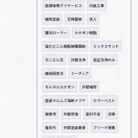
放課後等デイサービス
内装工事
補修塗装
瓦棒屋根
求人
魔法ローラー
カチオン樹脂
塩化ビニル樹脂被覆鋼板
ミックスサンド
モニエル瓦
外壁洗浄
高圧洗浄のみ
機械固定法
ミーティア
モルタルカチオン
外壁補修
塗装ホルムズ海峡ナフサ
カラーベスト
瑞穂市
外壁修理
塗料不足
点検
電気代
外壁塗装業者
ブリード現象