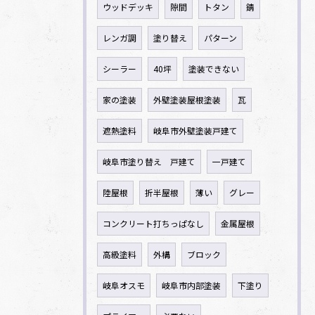
ウッドデッキ
隙間
トタン
錆
レンガ調
塗り替え
パターン
シーラー
40坪
塗装できない
家の塗装
外壁塗装屋根塗装
瓦
遮熱塗料
岐阜市外壁塗装戸建て
岐阜市塗り替え 戸建て
一戸建て
陸屋根
折半屋根
薄い
グレー
コンクリート打ちっぱなし
金属屋根
高級塗料
外構
ブロック
岐阜オスモ
岐阜市内部塗装
下塗り