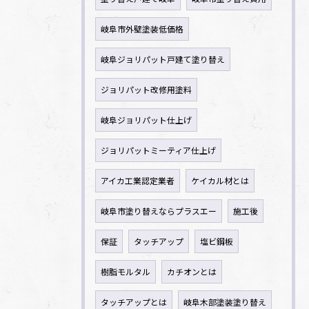
岐阜市外壁塗装低価格
岐阜ジョリパット戸建て塗り替え
ジョリパット改修用塗料
岐阜ジョリパット仕上げ
ジョリパットミーティア仕上げ
アイカ工業認定業者
ケイカル材とは
岐阜市塗り替えならプラスエー
施工後
保証
タッチアップ
塩ビ鋼板
樹脂モルタル
カチオンとは
タッチアップとは
岐阜木部塗装塗り替え