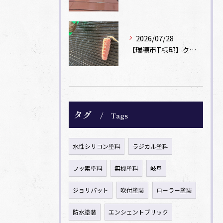
2026/07/28
【瑞穂市T様邸】クリヤー塗装とコーキング「後打ち」で新築時の美しさを再現
タグ
Tags
水性シリコン塗料
ラジカル塗料
フッ素塗料
無機塗料
岐阜
ジョリパット
吹付塗装
ローラー塗装
防水塗装
エンシェントブリック