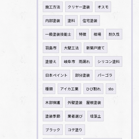
施工方法
クリヤー塗装
オスモ
内部塗装
塗料
住宅塗装
一級塗装技能士
特徴
相場
耐久性
羽島市
大壁工法
新築戸建て
塗替え
岐阜市 雨漏れ
シリコン塗料
日本ペイント
部分塗装
パーゴラ
種類
アイカ工業
ひび割れ
sto
木部保護
外壁塗装 屋根塗装
塗装季節
業者選び
珪藻土
ブラック
コテ塗り