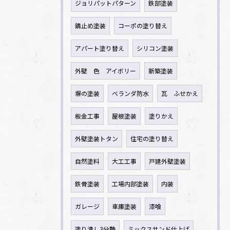
ジョリパットパターン
鉄部塗装
錆止め塗装
コーポの塗り替え
アパート塗り替え
シリコン塗装
外壁 色 アイボリー
新築塗装
塀の塗装
ベランダ防水
瓦 ふせかえ
板金工事
屋根塗装
塗りかえ
外壁塗装トタン
住宅の塗り替え
自然塗料
大工工事
戸建外壁塗装
鉄骨塗装
工場内部塗装
内装
ガレージ
車庫塗装
漆喰
塗り潰し3分艶
ミックスサンド仕上げ