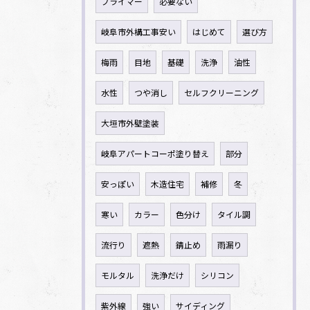
プライマー
必要ない
岐阜市外構工事安い
はじめて
選び方
梅雨
目地
基礎
洗浄
油性
水性
つや消し
セルフクリーニング
大垣市外壁塗装
岐阜アパートコーポ塗り替え
部分
安っぽい
木造住宅
補修
冬
寒い
カラー
色分け
タイル調
流行り
遮熱
錆止め
雨漏り
モルタル
洗浄だけ
シリコン
紫外線
強い
サイディング