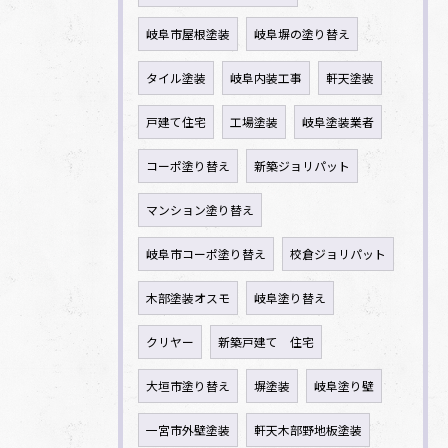
岐阜市屋根塗装
岐阜塀の塗り替え
タイル塗装
岐阜内装工事
軒天塗装
戸建て住宅
工場塗装
岐阜塗装業者
コーポ塗り替え
新築ジョリパット
マンション塗り替え
岐阜市コーポ塗り替え
校倉ジョリパット
木部塗装オスモ
岐阜塗り替え
クリヤー
新築戸建て 住宅
大垣市塗り替え
塀塗装
岐阜塗り壁
一宮市外壁塗装
軒天木部野地板塗装