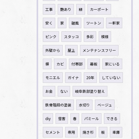
工事
艶あり
緑
カーポート
安く
家
破風
ツートン
一軒家
ピンク
スタッコ
多彩
模様
外壁から
屋上
メンテナンスフリー
塀
カビ
付帯部
幕板
家にいる
モニエル
ガイナ
20年
していない
お金
ない
岐阜鉄部塗り替え
鉄骨階段の塗装
水切り
ベージュ
diy
雪害
春
パミール
できる
セメント
専用
焼き杉
板
車庫