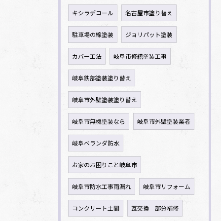
キシラデコール
名古屋市塗り替え
駐車場の線塗装
ジョリパット塗装
カバー工法
岐阜市修繕塗装工事
岐阜鉄部塗装塗り替え
岐阜市外壁塗装塗り替え
岐阜市無機塗装なら
岐阜市外壁塗装業者
岐阜ベランダ防水
お家のお困りこと岐阜市
岐阜市防水工事雨漏れ
岐阜市リフォーム
コンクリート土間
瓦交換 部分補修