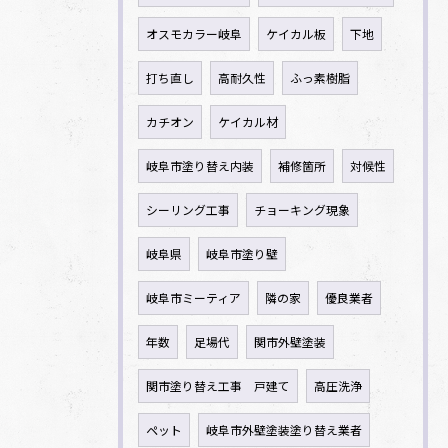
オスモカラー岐阜
ケイカル板
下地
打ち直し
高耐久性
ふっ素樹脂
カチオン
ケイカル材
岐阜市塗り替え内装
補修箇所
対候性
シーリング工事
チョーキング現象
岐阜県
岐阜市塗り壁
岐阜市ミーティア
隣の家
優良業者
年数
足場代
関市外壁塗装
関市塗り替え工事 戸建て
高圧洗浄
ペット
岐阜市外壁塗装塗り替え業者