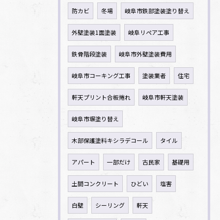
防カビ
冬場
岐阜市鉄部塗装塗り替え
外壁塗装1面塗装
岐阜リペア工事
鉄骨階段塗装
岐阜市外壁塗装費用
岐阜市コーキング工事
塗装業者
住宅
軒天プリント合板捲れ
岐阜市軒天塗装
岐阜市塀塗り替え
木部保護塗料キシラデコール
タイル
アパート
一部だけ
古民家
基礎用
土間コンクリート
ひどい
塩害
白壁
シーリング
軒天