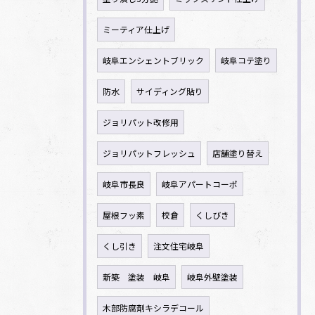
ミーティア仕上げ
岐阜エンシェントブリック
岐阜コテ塗り
防水
サイディング貼り
ジョリパット改修用
ジョリパットフレッシュ
店舗塗り替え
岐阜市長良
岐阜アパートコーポ
屋根フッ素
校倉
くしびき
くし引き
注文住宅岐阜
新築 塗装 岐阜
岐阜外壁塗装
木部防腐剤キシラデコール