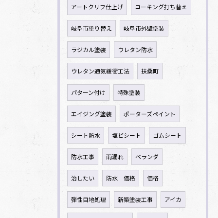
アートクリフ仕上げ
コーキング打ち替え
岐阜市塗り替え
岐阜市外壁塗装
ラジカル塗装
ウレタン防水
ウレタン通気緩衝工法
扶桑町
パターン付け
特殊塗装
エイジング塗装
ポーターズペイント
シート防水
塩ビシート
ゴムシート
防水工事
雨漏れ
ベランダ
治したい
防水 価格
価格
弾性目地処理
新築塗装工事
アイカ