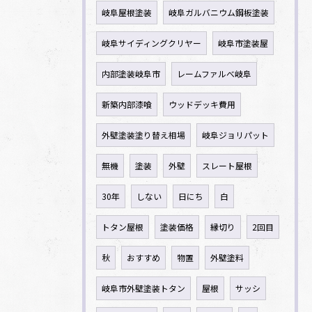
岐阜屋根塗装
岐阜ガルバニウム鋼板塗装
岐阜サイディングクリヤー
岐阜市塗装屋
内部塗装岐阜市
レームファルべ岐阜
新築内部漆喰
ウッドデッキ費用
外壁塗装塗り替え相場
岐阜ジョリパット
無機
塗装
外壁
スレート屋根
30年
しない
日にち
白
トタン屋根
塗装価格
縁切り
2回目
秋
おすすめ
物置
外壁塗料
岐阜市外壁塗装トタン
屋根
サッシ